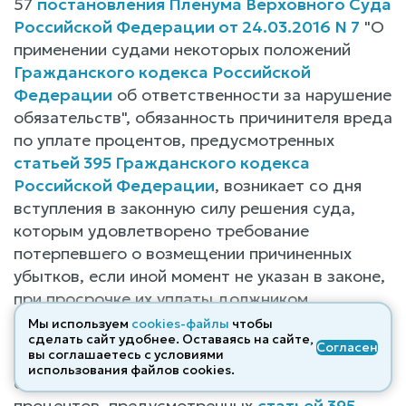
57
постановления Пленума Верховного Суда
Российской Федерации от 24.03.2016 N 7
"О
применении судами некоторых положений
Гражданского кодекса Российской
Федерации
об ответственности за нарушение
обязательств", обязанность причинителя вреда
по уплате процентов, предусмотренных
статьей 395 Гражданского кодекса
Российской Федерации
, возникает со дня
вступления в законную силу решения суда,
которым удовлетворено требование
потерпевшего о возмещении причиненных
убытков, если иной момент не указан в законе,
при просрочке их уплаты должником.
Мы используем
cookies-файлы
чтобы
Учитывая, что действующим
сделать сайт удобнее. Оставаясь на сайте,
Согласен
вы соглашаетесь с условиями
законодательством иной момент наступления
использования файлов cооkies.
обязанности причинителя вреда по уплате
процентов, предусмотренных
статьей 395