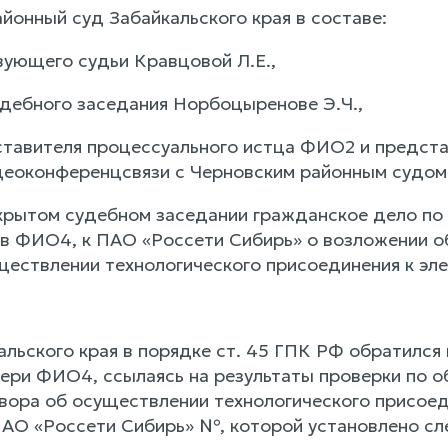
йонный суд Забайкальского края в составе:
ующего судьи Кравцовой Л.Е.,
удебного заседания Норбоцыренове Э.Ч.,
ставителя процессуального истца ФИО2 и предст
еоконференцсвязи с Черновским районным судом 
крытом судебном заседании гражданское дело по 
в ФИО4, к ПАО «Россети Сибирь» о возложении о
ществлении технологического присоединения к эле
льского края в порядке ст. 45 ГПК РФ обратился 
ери ФИО4, ссылаясь на результаты проверки по 
вора об осуществлении технологического присоед
О «Россети Сибирь» №, которой установлено сл