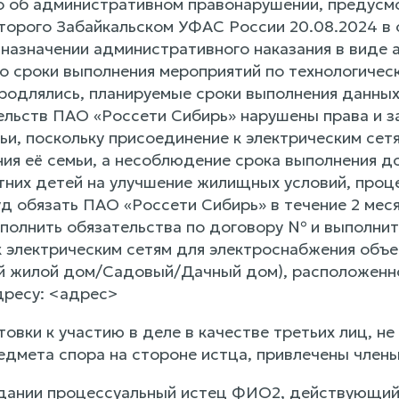
 об административном правонарушении, предусм
торого Забайкальском УФАС России 20.08.2024 в
 назначении административного наказания в виде 
что сроки выполнения мероприятий по технологиче
родлялись, планируемые сроки выполнения данных
ельств ПАО «Россети Сибирь» нарушены права и з
ьи, поскольку присоединение к электрическим се
ния её семьи, а несоблюдение срока выполнения до
них детей на улучшение жилищных условий, проце
д обязать ПАО «Россети Сибирь» в течение 2 меся
сполнить обязательства по договору № и выполнит
 электрическим сетям для электроснабжения объе
 жилой дом/Садовый/Дачный дом), расположенно
дресу: <адрес>
товки к участию в деле в качестве третьих лиц, 
едмета спора на стороне истца, привлечены чле
дании процессуальный истец ФИО2, действующий 