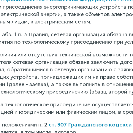
о присоединения энергопринимающих устройств по
 электрической энергии, а также объектов электр
ным лицам, к электрическим сетям.
 абз. 1 п. 3 Правил, сетевая организация обязана
иятия по технологическому присоединению при ус
аличия или отсутствия технической возможности т
еля сетевая организация обязана заключить догово
л, обратившимися в сетевую организацию с заявк
их устройств, принадлежащих им на праве собст
и (далее - заявка), а также выполнить в отношен
технологическому присоединению (абзац второй пу
вил технологическое присоединение осуществляетс
ацией и юридическим или физическим лицом, в ср
с положениями п. 2
ст. 307 Гражданского кодекса
ляется, в том числе, договор.