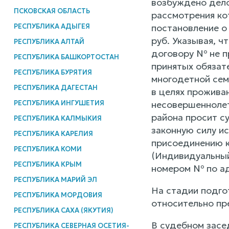
возбуждено дело
ПСКОВСКАЯ ОБЛАСТЬ
рассмотрения ко
РЕСПУБЛИКА АДЫГЕЯ
постановление о
руб. Указывая, 
РЕСПУБЛИКА АЛТАЙ
договору № не п
РЕСПУБЛИКА БАШКОРТОСТАН
принятых обязат
РЕСПУБЛИКА БУРЯТИЯ
многодетной сем
РЕСПУБЛИКА ДАГЕСТАН
в целях прожива
РЕСПУБЛИКА ИНГУШЕТИЯ
несовершеннолет
района просит су
РЕСПУБЛИКА КАЛМЫКИЯ
законную силу и
РЕСПУБЛИКА КАРЕЛИЯ
присоединению к
РЕСПУБЛИКА КОМИ
(Индивидуальный
РЕСПУБЛИКА КРЫМ
номером № по а
РЕСПУБЛИКА МАРИЙ ЭЛ
На стадии подго
РЕСПУБЛИКА МОРДОВИЯ
относительно пр
РЕСПУБЛИКА САХА (ЯКУТИЯ)
В судебном засе
РЕСПУБЛИКА СЕВЕРНАЯ ОСЕТИЯ-