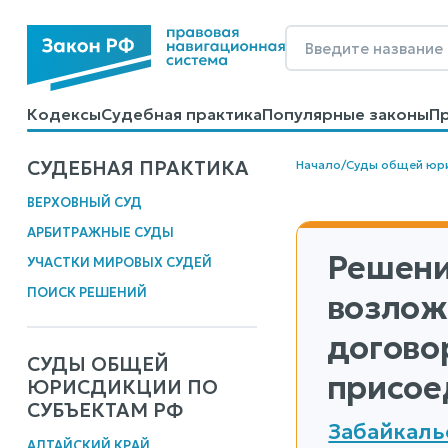
Кодексы
Судебная практика
Популярные законы
П
Калькуляторы
Справочные материалы
Образцы до
СУДЕБНАЯ ПРАКТИКА
Начало
/
Суды общей юр
ВЕРХОВНЫЙ СУД
АРБИТРАЖНЫЕ СУДЫ
Решени
УЧАСТКИ МИРОВЫХ СУДЕЙ
ПОИСК РЕШЕНИЙ
возлож
догово
СУДЫ ОБЩЕЙ
присое
ЮРИСДИКЦИИ ПО
СУБЪЕКТАМ РФ
Забайкаль
АЛТАЙСКИЙ КРАЙ