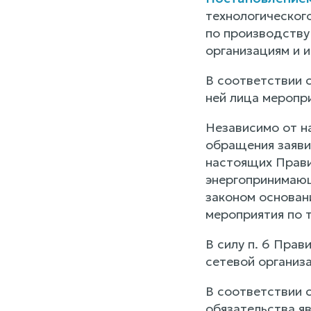
технологическог
по производству
организациям и и
В соответствии с
ней лица меропр
Независимо от н
обращения заявит
настоящих Прави
энергопринимающ
законом основани
мероприятия по 
В силу п. 6 Пра
сетевой организ
В соответствии 
обязательства яв