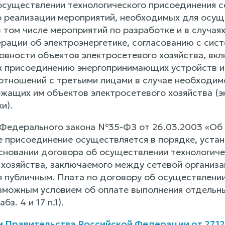
осуществлении технологического присоединения се
о реализации мероприятий, необходимых для осущ
в том числе мероприятий по разработке и в случа
рации об электроэнергетике, согласованию с сис
овности объектов электросетевого хозяйства, вкл
к присоединению энергопринимающих устройств и 
отношений с третьими лицами в случае необходим
жащих им объектов электросетевого хозяйства (
и).
6 Федерального закона №35-ФЗ от 26.03.2003 «Об 
е присоединение осуществляется в порядке, уста
сновании договора об осуществлении технологиче
 хозяйства, заключаемого между сетевой организа
я публичным. Плата по договору об осуществлени
зможным условием об оплате выполнения отдельны
з. 4 и 17 п.1).
 Правительства Российской Федерации от 27.12