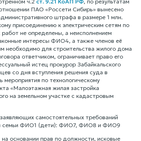
отренном ч.2
ст. 9.21 КоАП РФ
, по результатам
 отношении ПАО «Россети Сибирь» вынесено
административного штрафа в размере 1 млн.
скому присоединению к электрическим сетям по
 работ не определены, а неисполнением
аконные интересы ФИО4, а также членов её
тям необходимо для строительства жилого дома
говора ответчиком, ограничивает право его
ссуальный истец прокурор Забайкальского
цев со дня вступления решения суда в
ь мероприятия по технологическому
кта «Малоэтажная жилая застройка
го на земельном участке с кадастровым
не заявляющих самостоятельных требований
ны семьи ФИО1 (дети): ФИО7, ФИО8 и ФИО9
на основании прав по должности, исковые