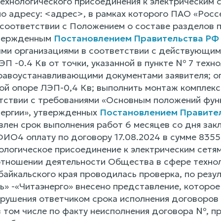
ехнологического присоединения к электрическим 
о адресу: <адрес>, в рамках которого ПАО «Росс
соответствии с Положением о составе разделов п
вержденным
Постановлением Правительства РФ о
ми организациями в соответствии с действующим
П -0.4 Кв от точки, указанной в пункте № 7 техно
равоустанавливающими документами заявителя; о
ной опоре ЛЭП-0,4 Кв; выполнить монтаж комплекс
етствии с требованиями «Основным положений фу
нергии», утвержденных
Постановлением Правител
влен срок выполнения работ 6 месяцев со дня зак
ИО4 оплату по договору 17.08.2024 в сумме 83555
хнологическое присоединение к электрическим сетя
отношении деятельности Общества в сфере технол
байкальского края проводилась проверка, по рез
ь» -«Читаэнерго» внесено представление, которо
нарушения ответчиком срока исполнения договоров
в том числе по факту неисполнения договора №, 