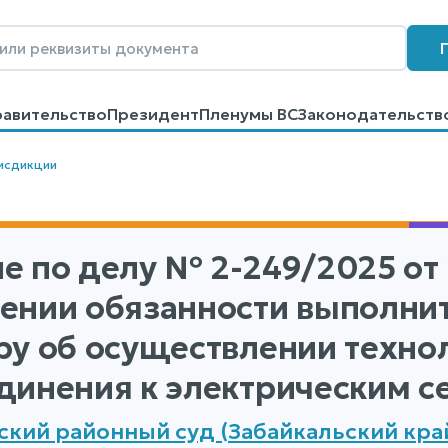
равительство
Президент
Пленумы ВС
Законодательств
говоров
Контакты
Помощь
Поиск
исдикции
е по делу
№ 2-249/2025
от 
ении обязанности выполнит
ру об осуществлении техно
динения к электрическим с
ский районный суд (Забайкальский кра