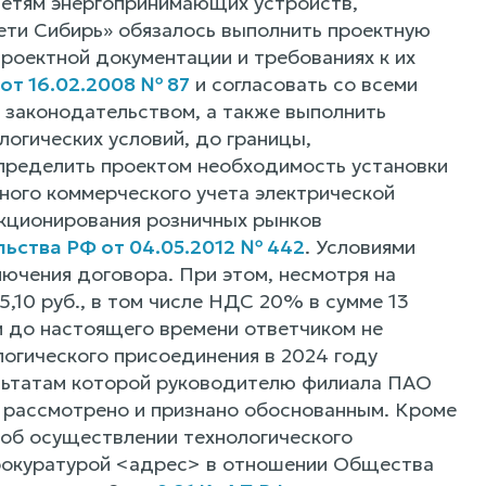
сетям энергопринимающих устройств,
ети Сибирь» обязалось выполнить проектную
роектной документации и требованиях к их
т 16.02.2008 № 87
и согласовать со всеми
 законодательством, а также выполнить
логических условий, до границы,
пределить проектом необходимость установки
ного коммерческого учета электрической
нкционирования розничных рынков
ьства РФ от 04.05.2012 № 442
. Условиями
лючения договора. При этом, несмотря на
,10 руб., в том числе НДС 20% в сумме 13
м до настоящего времени ответчиком не
огического присоединения в 2024 году
ультатам которой руководителю филиала ПАО
е рассмотрено и признано обоснованным. Кроме
 об осуществлении технологического
прокуратурой <адрес> в отношении Общества