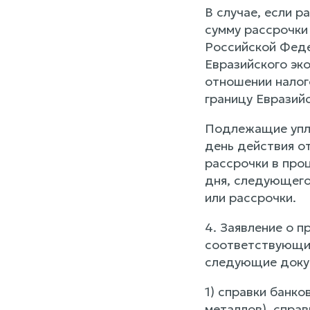
В случае, если р
сумму рассрочки
Российской Феде
Евразийского эк
отношении налог
границу Евразий
Подлежащие упла
день действия от
рассрочки в про
дня, следующего
или рассрочки.
4. Заявление о 
соответствующий
следующие доку
1) справки банк
металлов), спра