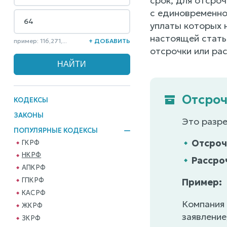
срок, для отсро
с единовременной
уплаты которых 
настоящей стать
пример: 116,271,...
+ ДОБАВИТЬ
отсрочки или ра
Отсроч
КОДЕКСЫ
ЗАКОНЫ
Это разре
ПОПУЛЯРНЫЕ КОДЕКСЫ
Отсроч
ГК РФ
НК РФ
Рассро
АПК РФ
ГПК РФ
Пример:
КАС РФ
Компания 
ЖК РФ
заявление
ЗК РФ