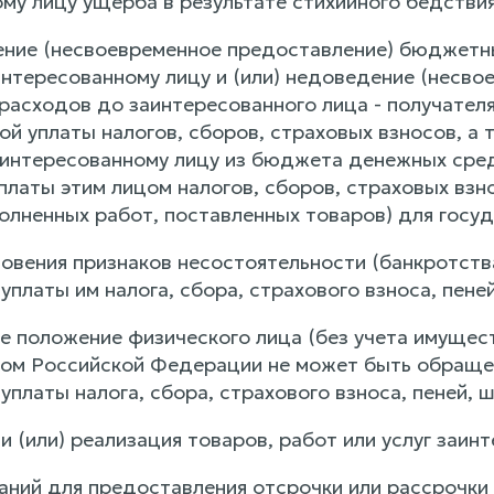
ому лицу ущерба в результате стихийного бедстви
ение (несвоевременное предоставление) бюджетны
интересованному лицу и (или) недоведение (несв
расходов до заинтересованного лица - получате
ой уплаты налогов, сборов, страховых взносов, а
аинтересованному лицу из бюджета денежных сре
латы этим лицом налогов, сборов, страховых взно
полненных работ, поставленных товаров) для госу
новения признаков несостоятельности (банкротств
платы им налога, сбора, страхового взноса, пене
е положение физического лица (без учета имущест
ом Российской Федерации не может быть обраще
платы налога, сбора, страхового взноса, пеней, 
и (или) реализация товаров, работ или услуг заи
аний для предоставления отсрочки или рассрочки 