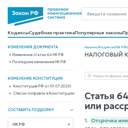
Кодексы
Судебная практика
Популярные законы
П
Калькуляторы
Справочные материалы
Образцы до
ИЗМЕНЕНИЯ ДОКУМЕНТА
Начало
/
Кодексы
/
НК РФ
НАЛОГОВЫЙ КО
Изменения статьи 64 НК РФ
Последние изменения НК РФ
ИЗМЕНЕНИЕ КОНСТИТУЦИИ
Конституция РФ от 01.07.2020г
Статья 6
Cписок поправок в Конституцию
или расс
СОСТАВИТЬ ПОДБОРКУ
1.
Отсрочка или