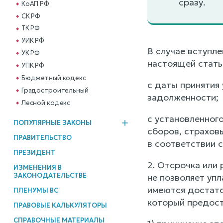
сразу.
КоАП РФ
СК РФ
ТК РФ
УИК РФ
В случае вступле
УК РФ
настоящей статьи
УПК РФ
Бюджетный кодекс
с даты принятия
Градостроительный
задолженности;
Лесной кодекс
с установленного
ПОПУЛЯРНЫЕ ЗАКОНЫ
сборов, страхов
ПРАВИТЕЛЬСТВО
в соответствии с
ПРЕЗИДЕНТ
2. Отсрочка или
ИЗМЕНЕНИЯ В
ЗАКОНОДАТЕЛЬСТВЕ
не позволяет упл
имеются достаточ
ПЛЕНУМЫ ВС
который предост
ПРАВОВЫЕ КАЛЬКУЛЯТОРЫ
СПРАВОЧНЫЕ МАТЕРИАЛЫ