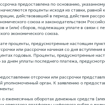
ассрочка предоставлена по основанию, указанному 
 начисляются проценты исходя из ставки, равной 
рации, действовавшей в период действия рассроч
ономического союза и законодательством Россий
ов и (или) сборов, подлежащих уплате в связи с
ского экономического союза.
те проценты, предусмотренные настоящим пункт
срочки или рассрочки начиная со дня вступления 
центах годовых. Проценты, предусмотренные наст
 за днем уплаты последнего платежа, предусмотр
предоставлении отсрочки или рассрочки представл
 уполномоченный орган. К заявлению о предостав
менты:
ов о ежемесячных оборотах денежных средств (эл
вки оператора платформы цифрового рубля о еже