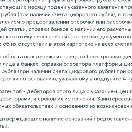
твующих месяцу подачи указанного заявления трех
рубля (при наличии счета цифрового рубля), в то
влением о предоставлении отсрочки или рассрочки
ей статьи, справки банков о наличии его расчетн
 картотеку неоплаченных расчетных документов,
об их отсутствии в этой картотеке на всех счетах 
ов об остатках денежных средств (электронных де
го лица в банках, справки оператора платформы ц
 рубля (при наличии счета цифрового рубля) при 
срочки по основанию, указанному в подпункте 4 п
трагентов - дебиторов этого лица с указанием це
 дебиторами, и сроков их исполнения. Заинтересо
ных обязательствах и основаниях их возникновени
одтверждающие наличие оснований предоставления
тьи.