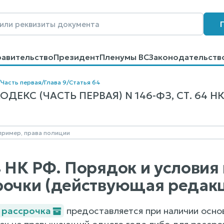
равительство
Президент
Пленумы ВС
Законодательств
говоров
Контакты
Помощь
Поиск
/
Часть первая
/
Глава 9
/
Статья 64
ДЕКС (ЧАСТЬ ПЕРВАЯ) N 146-ФЗ, СТ. 64 Н
4 НК РФ. Порядок и условия
рочки (действующая редак
 рассрочка
предоставляется при наличии осно