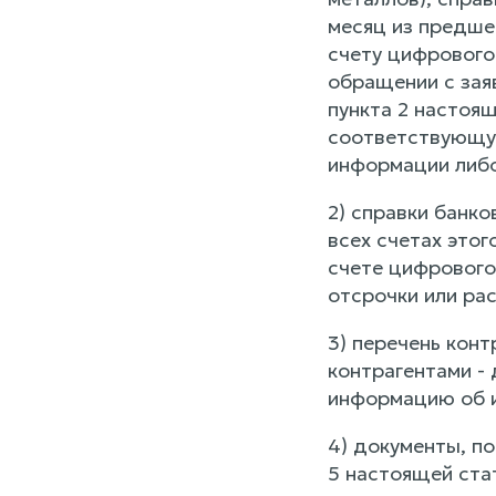
месяц из предшес
счету цифрового 
обращении с зая
пункта 2 настоящ
соответствующую
информации либо 
2) справки банк
всех счетах это
счете цифрового
отсрочки или рас
3) перечень кон
контрагентами -
информацию об и
4) документы, п
5 настоящей ста