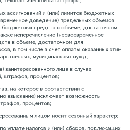
я, технологической катастрофы;
х ассигнований и (или) лимитов бюджетных
оевременное доведение) предельных объемов
ля бюджетных средств в объеме, достаточном
 также неперечисление (несвоевременное
дств в объеме, достаточном для
сов, в том числе в счет оплаты оказанных этим
дарственных, муниципальных нужд;
а) заинтересованного лица в случае
й, штрафов, процентов;
ва, на которое в соответствии с
но взыскание) исключает возможность
штрафов, процентов;
нтересованным лицом носит сезонный характер;
по уплате налогов и (или) сборов, подлежащих