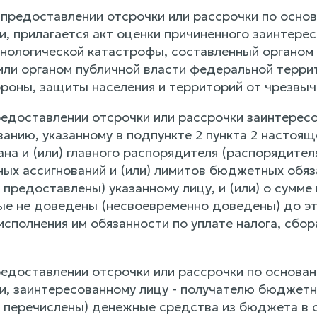
 предоставлении отсрочки или рассрочки по основ
и, прилагается акт оценки причиненного заинтере
хнологической катастрофы, составленный органом 
или органом публичной власти федеральной террит
роны, защиты населения и территорий от чрезвыч
редоставлении отсрочки или рассрочки заинтерес
анию, указанному в подпункте 2 пункта 2 настоящ
ана и (или) главного распорядителя (распорядит
ых ассигнований и (или) лимитов бюджетных обяз
 предоставлены) указанному лицу, и (или) о сумм
ые не доведены (несвоевременно доведены) до эт
сполнения им обязанности по уплате налога, сбора
едоставлении отсрочки или рассрочки по основани
и, заинтересованному лицу - получателю бюджетн
 перечислены) денежные средства из бюджета в 