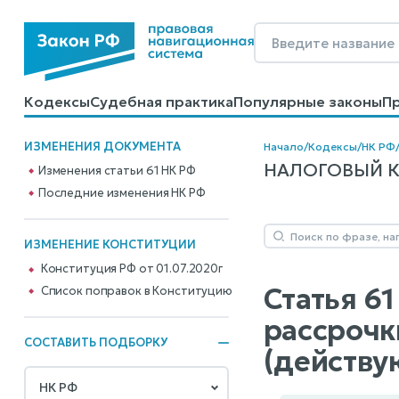
Кодексы
Судебная практика
Популярные законы
П
Калькуляторы
Справочные материалы
Образцы до
ИЗМЕНЕНИЯ ДОКУМЕНТА
Начало
/
Кодексы
/
НК РФ
НАЛОГОВЫЙ КОД
Изменения статьи 61 НК РФ
Последние изменения НК РФ
ИЗМЕНЕНИЕ КОНСТИТУЦИИ
Конституция РФ от 01.07.2020г
Статья 6
Cписок поправок в Конституцию
рассрочк
СОСТАВИТЬ ПОДБОРКУ
(действу