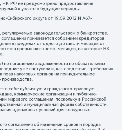
9, НК РФ не предусмотрено предоставление
зируемой к уплате в будущие периоды.
о-Сибирского округа от 19.09.2012 N А67-
, регулируемые законодательством о банкротстве.
м соглашении принимается собранием кредиторов.
делен в пределах от одного до шести месяцев от
кротства превышают шесть месяцев, на которые НК
в.
а) по погашению задолженности по обязательным
оследние уже наступили и, как следствие, требования
к прав налоговых органов на принудительное
о производства.
ет в себе публичную и гражданско-правовую
ждане, коммерческие организации и публично-
ии мирового соглашения, поскольку в Российской
рственная и муниципальная формы собственности.
вания одинаковых условий для конкурсных
вого соглашения об изменении сроков и порядка
торов, не противоречат положениям абзацев 3, 4