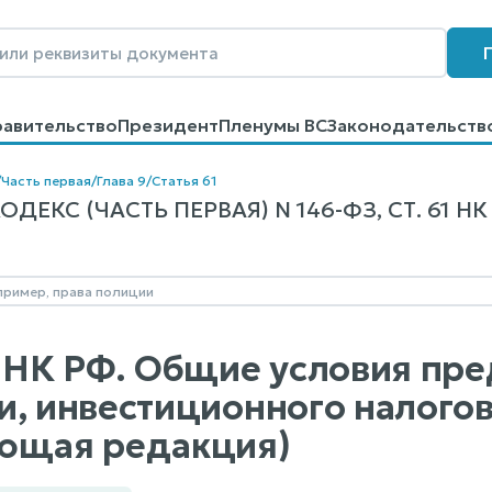
равительство
Президент
Пленумы ВС
Законодательств
говоров
Контакты
Помощь
Поиск
/
Часть первая
/
Глава 9
/
Статья 61
ЕКС (ЧАСТЬ ПЕРВАЯ) N 146-ФЗ, СТ. 61 НК
1 НК РФ. Общие условия пре
и, инвестиционного налого
ющая редакция)