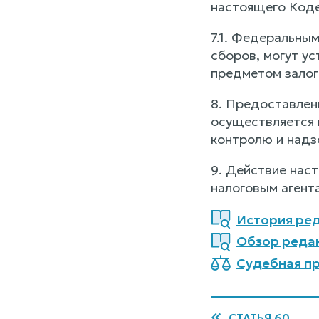
настоящего Коде
7.1. Федеральны
сборов, могут у
предметом залог
8. Предоставлен
осуществляется 
контролю и надзо
9. Действие нас
налоговым агент
История ред
Обзор реда
Судебная пр
СТАТЬЯ 60