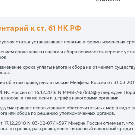
нтарий к ст. 61 НК РФ
уемая статья устанавливает понятие и формы изменения срок
ением срока уплаты налога и сбора понимается перенос устан
рок.
изменение срока уплаты налога и сбора не отменяет существ
бора.
ия об этом приведены в письме Минфина России от 31.03.201
ФНС России от 16.12.2016 N ММВ-7-8/683@ утвержден Порядо
 взносов, а также пени и штрафа налоговыми органами.
дусматривает использование обеспечительных мер в виде зал
лога или сбора по решению уполномоченных органов.
от 17.12.2010 N 03-02-07/1-597 Минфин России отмечает, чт
ога: отсрочка, рассрочка, инвестиционный налоговый кредит.