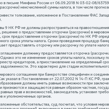
но в письме Минфина России от 06.09.2018 N 03-02-08/6375
(рассрочки) неисчисленной суммы налога, в том числе прогно
ривести толкование, изложенное в Постановлении ФАС Западн
.
вы 9 НК РФ не должны распространяться на правоотношения
, решение о предоставлении отсрочки (рассрочки) в мирово
, срок предоставления отсрочки (рассрочки) по НК РФ опре
нного срока уплаты налога. Сроки проведения процедур бан
ает предоставлять отсрочку или рассрочку по уплате налого
оглашением должнику предоставляется отсрочка (рассрочк
 Однако это не изменение сроков уплаты налога, поскольку п
 реестр кредиторов, а приостановление на определенный сро
 задолженности. Это характерно для стадии исполнительног
мирового соглашения при банкротстве специфичен и соединя
Как указал в Постановлении от 22.07.2002 N 14-П КС РФ, гра
образования должны иметь равные возможности при заключен
 признаются и защищаются равным образом частная, госуда
 равных прав и возможностей, законодатель установил требо
в и уполномоченных органов.
изложенные обстоятельства, суд посчитал, что условия миро
язательных платежей, включенных в реестр требований креди