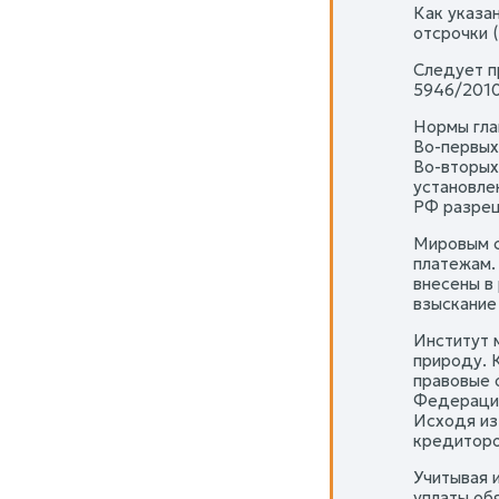
Как указа
отсрочки 
Следует п
5946/2010
Нормы гла
Во-первых
Во-вторых
установле
РФ разреш
Мировым с
платежам.
внесены в
взыскание
Институт 
природу. 
правовые 
Федерации
Исходя из
кредиторо
Учитывая 
уплаты об