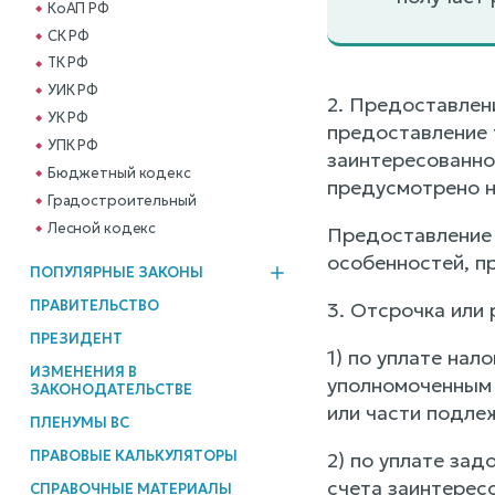
КоАП РФ
СК РФ
ТК РФ
УИК РФ
2. Предоставлен
УК РФ
предоставление т
УПК РФ
заинтересованное
Бюджетный кодекс
предусмотрено 
Градостроительный
Лесной кодекс
Предоставление 
особенностей, п
ПОПУЛЯРНЫЕ ЗАКОНЫ
ПРАВИТЕЛЬСТВО
3. Отсрочка или
ПРЕЗИДЕНТ
1) по уплате нал
ИЗМЕНЕНИЯ В
уполномоченным 
ЗАКОНОДАТЕЛЬСТВЕ
или части подлеж
ПЛЕНУМЫ ВС
ПРАВОВЫЕ КАЛЬКУЛЯТОРЫ
2) по уплате зад
счета заинтерес
СПРАВОЧНЫЕ МАТЕРИАЛЫ