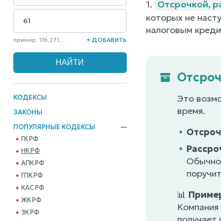
1.
Отсрочкой, р
которых не насту
налоговым кредит
пример: 116,271,...
+ ДОБАВИТЬ
Отсроч
Это возмо
КОДЕКСЫ
время.
ЗАКОНЫ
ПОПУЛЯРНЫЕ КОДЕКСЫ
Отсроч
ГК РФ
Рассро
НК РФ
Обычно 
АПК РФ
поручит
ГПК РФ
КАС РФ
📊
Приме
ЖК РФ
Компания 
ЗК РФ
получает 