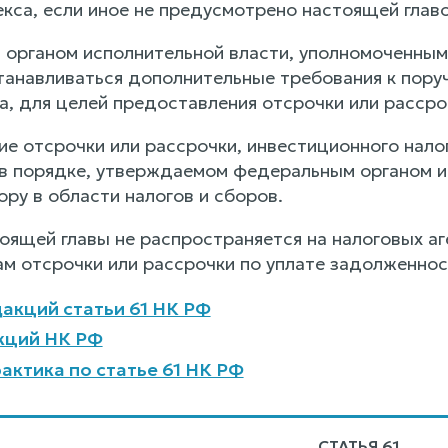
кса, если иное не предусмотрено настоящей главо
м органом исполнительной власти, уполномоченным
станавливаться дополнительные требования к пор
а, для целей предоставления отсрочки или рассро
ие отсрочки или рассрочки, инвестиционного нало
в порядке, утверждаемом федеральным органом и
ру в области налогов и сборов.
тоящей главы не распространяется на налоговых а
ам отсрочки или рассрочки по уплате задолженнос
акций статьи 61 НК РФ
кций НК РФ
актика по статье 61 НК РФ
СТАТЬЯ 61