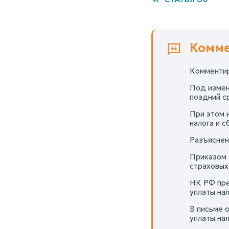
Комме
Комментир
Под измен
поздний с
При этом 
налога и с
Разъяснен
Приказом 
страховых
НК РФ пре
уплаты на
В письме 
уплаты нал