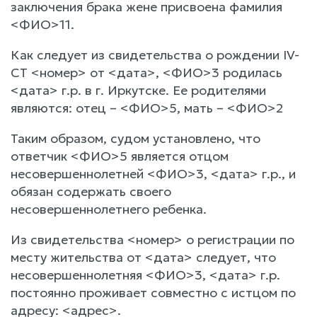
заключения брака жене присвоена фамилия
<ФИО>11.
Как следует из свидетельства о рождении IV-
СТ <номер> от <дата>, <ФИО>3 родилась
<дата> г.р. в г. Иркутске. Ее родителями
являются: отец – <ФИО>5, мать – <ФИО>2
Таким образом, судом установлено, что
ответчик <ФИО>5 является отцом
несовершеннолетней <ФИО>3, <дата> г.р., и
обязан содержать своего
несовершеннолетнего ребенка.
Из свидетельства <номер> о регистрации по
месту жительства от <дата> следует, что
несовершеннолетняя <ФИО>3, <дата> г.р.
постоянно проживает совместно с истцом по
адресу: <адрес>.