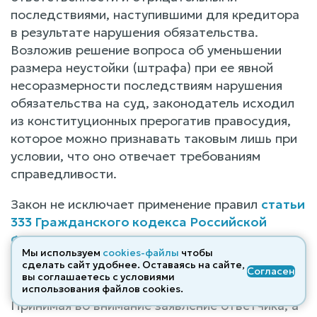
последствиями, наступившими для кредитора
в результате нарушения обязательства.
Возложив решение вопроса об уменьшении
размера неустойки (штрафа) при ее явной
несоразмерности последствиям нарушения
обязательства на суд, законодатель исходил
из конституционных прерогатив правосудия,
которое можно признавать таковым лишь при
условии, что оно отвечает требованиям
справедливости.
Закон не исключает применение правил
статьи
333 Гражданского кодекса Российской
Федерации
к штрафу, установленному
Мы используем
cookies-файлы
чтобы
пунктом 6
статьи 13 Закона о защите прав
сделать сайт удобнее. Оставаясь на сайте,
Согласен
потребителей
.
вы соглашаетесь с условиями
использования файлов cооkies.
Принимая во внимание заявление ответчика, а