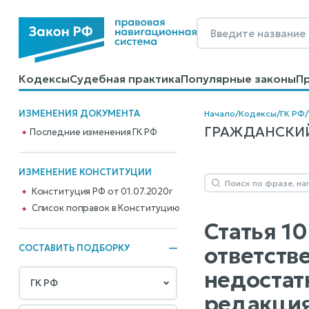
Кодексы
Судебная практика
Популярные законы
П
Калькуляторы
Справочные материалы
Образцы до
ИЗМЕНЕНИЯ ДОКУМЕНТА
Начало
/
Кодексы
/
ГК РФ
/
ГРАЖДАНСКИЙ К
Последние изменения ГК РФ
ИЗМЕНЕНИЕ КОНСТИТУЦИИ
Конституция РФ от 01.07.2020г
Cписок поправок в Конституцию
Статья 1
ответств
СОСТАВИТЬ ПОДБОРКУ
недостат
редакция