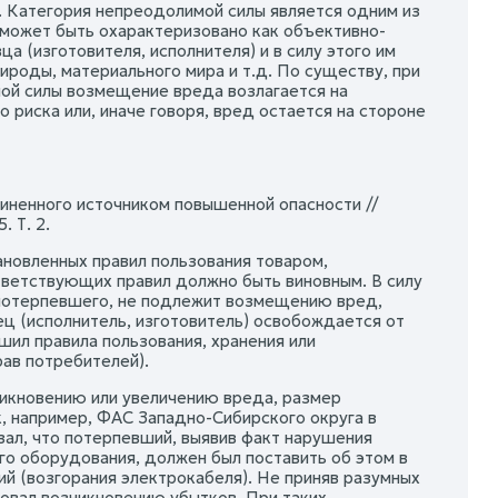
). Категория непреодолимой силы является одним из
 может быть охарактеризовано как объективно-
а (изготовителя, исполнителя) и в силу этого им
роды, материального мира и т.д. По существу, при
ой силы возмещение вреда возлагается на
риска или, иначе говоря, вред остается на стороне
иненного источником повышенной опасности //
 Т. 2.
ановленных правил пользования товаром,
ответствующих правил должно быть виновным. В силу
 потерпевшего, не подлежит возмещению вред,
ц (исполнитель, изготовитель) освобождается от
ил правила пользования, хранения или
рав потребителей).
икновению или увеличению вреда, размер
к, например, ФАС Западно-Сибирского округа в
зал, что потерпевший, выявив факт нарушения
го оборудования, должен был поставить об этом в
й (возгорания электрокабеля). Не приняв разумных
овал возникновению убытков. При таких