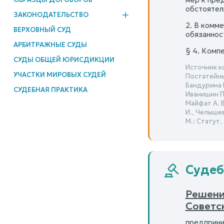
обстоятел
ЗАКОНОДАТЕЛЬСТВО
2. В комм
ВЕРХОВНЫЙ СУД
обязаннос
АРБИТРАЖНЫЕ СУДЫ
§ 4. Комп
СУДЫ ОБЩЕЙ ЮРИСДИКЦИИ
Источник к
УЧАСТКИ МИРОВЫХ СУДЕЙ
Постатейны
Бандурина Н.
СУДЕБНАЯ ПРАКТИКА
Иванишин П.
Майфат А. В
И., Челышев
М.: Статут, 2
Судеб
Решени
Советс
предприним