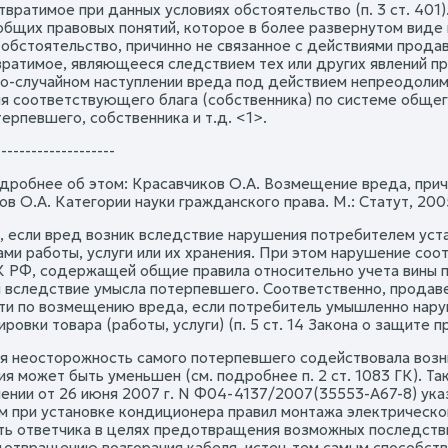
твратимое при данных условиях обстоятельство (п. 3 ст. 401
общих правовых понятий, которое в более развернутом виде
обстоятельство, причинно не связанное с действиями продавц
ратимое, являющееся следствием тех или других явлений при
о-случайном наступлении вреда под действием непреодолим
я соответствующего блага (собственника) по системе общего 
ерпевшего, собственника и т.д. <1>.
--------------------
одробнее об этом: Красавчиков О.А. Возмещение вреда, прич
в О.А. Категории науки гражданского права. М.: Статут, 2005.
, если вред возник вследствие нарушения потребителем уст
ами работы, услуги или их хранения. При этом нарушение со
ГК РФ, содержащей общие правила относительно учета вины
 вследствие умысла потерпевшего. Соответственно, продаве
ти по возмещению вреда, если потребитель умышленно наруш
ровки товара (работы, услуги) (п. 5 ст. 14 Закона о защите п
ая неосторожность самого потерпевшего содействовала возн
я может быть уменьшен (см. подробнее п. 2 ст. 1083 ГК). Та
ении от 26 июня 2007 г. N Ф04-4137/2007(35553-А67-8) ука
м при установке кондиционера правил монтажа электрическо
ть ответчика в целях предотвращения возможных последстви
дотвращению возгорания кабеля, истец тем самым способств