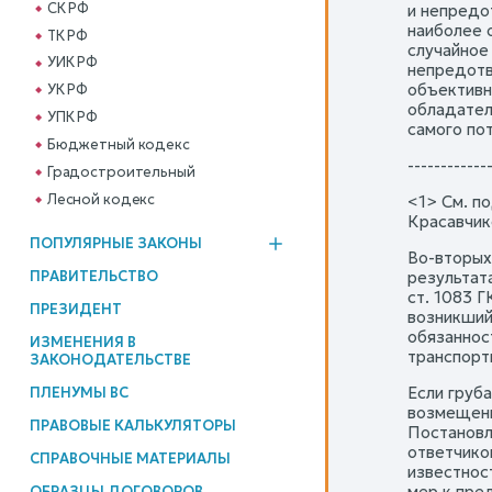
СК РФ
и непредо
наиболее 
ТК РФ
случайное 
УИК РФ
непредотв
объективн
УК РФ
обладател
УПК РФ
самого пот
Бюджетный кодекс
------------
Градостроительный
Лесной кодекс
<1> См. п
Красавчико
ПОПУЛЯРНЫЕ ЗАКОНЫ
Во-вторых
ПРАВИТЕЛЬСТВО
результат
ст. 1083 
ПРЕЗИДЕНТ
возникший
обязаннос
ИЗМЕНЕНИЯ В
транспорти
ЗАКОНОДАТЕЛЬСТВЕ
Если груб
ПЛЕНУМЫ ВС
возмещени
ПРАВОВЫЕ КАЛЬКУЛЯТОРЫ
Постановл
ответчико
СПРАВОЧНЫЕ МАТЕРИАЛЫ
известнос
мер к пре
ОБРАЗЦЫ ДОГОВОРОВ