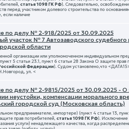
ебителей,
статья 1098 ГК РФ
). Следовательно, освобождени
ств перед участником долевого строительства по основания
, если наличие
е по делу № 2-918/2025 от 30.09.2025
ый участок № 7 Автозаводского судебного
родской области
енной организации или уполномоченном индивидуальном предп
 пункт 5 статьи 23.1, пункт 6 статьи 28 Закона О защите прав
Российской Федерации
). Судом установлено,что <ДАТА15
Н.Новгород, ул. <
е по делу № 2-9815/2025 от 30.09.2025 - О
нии неустойки, компенсации морального вре
ский городской суд (Московская область)
ьном предпринимателе, импортере) (пункт 4 статьи 13, пункт 5
защите прав потребителей,
статья 1098 ГК РФ
). Исключение
казания услуги) ненадлежащего качества, когда распределени
 на товар (работу, услугу)