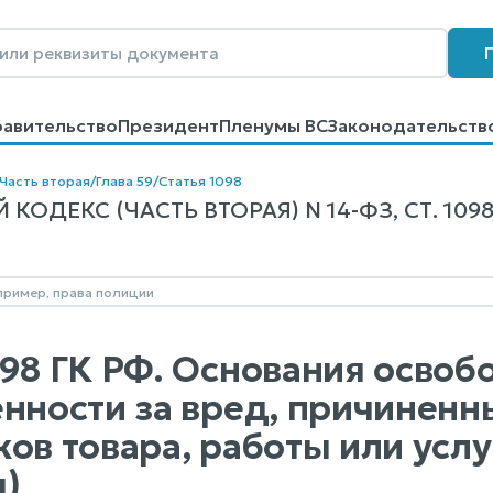
равительство
Президент
Пленумы ВС
Законодательств
говоров
Контакты
Помощь
Поиск
Часть вторая
/
Глава 59
/
Статья 1098
ОДЕКС (ЧАСТЬ ВТОРАЯ) N 14-ФЗ, СТ. 1098
098 ГК РФ. Основания освоб
енности за вред, причиненн
ков товара, работы или усл
)