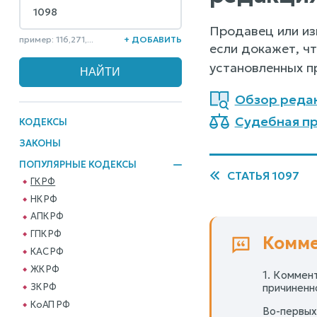
Продавец или из
пример: 116,271,...
+ ДОБАВИТЬ
если докажет, ч
установленных пр
Обзор реда
Судебная пр
КОДЕКСЫ
ЗАКОНЫ
ПОПУЛЯРНЫЕ КОДЕКСЫ
СТАТЬЯ 1097
ГК РФ
НК РФ
АПК РФ
ГПК РФ
Комме
КАС РФ
ЖК РФ
1. Коммен
ЗК РФ
причиненн
КоАП РФ
Во-первых