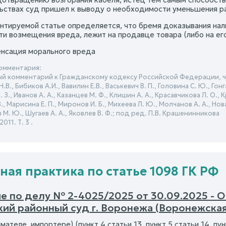
ьствах суд пришел к выводу о необходимости уменьшения р
ентируемой статье определяется, что бремя доказывания на
ти возмещения вреда, лежит на продавце товара (либо на его
енсация морального вреда
омментария:
й комментарий к Гражданскому кодексу Российской Федерации, час
В., Бибиков А.И., Вавилин Е.В., Васькевич В. П., Головина С. Ю., Гонга
 З., Иванов А. А., Казанцев М. Ф., Клишин А. А., Красавчикова Л. О.,
., Марисина Е. П., Миронов И. Б., Михеева Л. Ю., Молчанов А. А., Нов
 М. Ю., Шугаев А. А., Яковлев В. Ф.; под ред. П.В. Крашенинникова
011. Т. 3 .
ная практика по статье 1098 ГК РФ
е по делу № 2-4025/2025 от 30.09.2025 - 
кий районный суд г. Воронежа (Воронежская
ателе, импортере) (пункт 4 статьи 13, пункт 5 статьи 14, пун