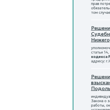
прав потр
обязатель
том случае
Решени
Судебн
Нижего
уполномоч
статьи 14,
кодекса 
адресу: г.
Решени
взыска
Подоль
индивидуал
Закона о 
работы, о
установлен