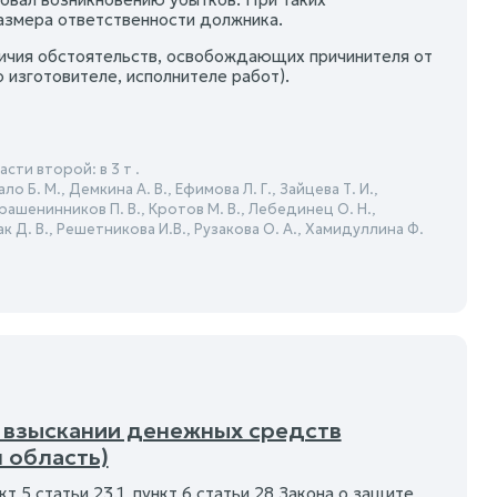
азмера ответственности должника.
личия обстоятельств, освобождающих причинителя от
 изготовителе, исполнителе работ).
ти второй: в 3 т .
ло Б. М., Демкина А. В., Ефимова Л. Г., Зайцева Т. И.,
 Крашенинников П. В., Кротов М. В., Лебединец О. Н.,
ак Д. В., Решетникова И.В., Рузакова О. А., Хамидуллина Ф.
О взыскании денежных средств
 область)
кт 5 статьи 23.1, пункт 6 статьи 28 Закона о защите