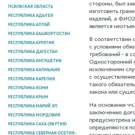
стороны, был за
ПСКОВСКАЯ ОБЛАСТЬ
изготовить гран
РЕСПУБЛИКА АДЫГЕЯ
изделий, а ФИО2
РЕСПУБЛИКА АЛТАЙ
является неотъе
РЕСПУБЛИКА БАШКОРТОСТАН
В соответствии с
РЕСПУБЛИКА БУРЯТИЯ
с условиями обяз
РЕСПУБЛИКА ДАГЕСТАН
требований - в 
РЕСПУБЛИКА ИНГУШЕТИЯ
Односторонний о
исключением слу
РЕСПУБЛИКА КАЛМЫКИЯ
с осуществление
РЕСПУБЛИКА КАРЕЛИЯ
такого обязатель
РЕСПУБЛИКА КОМИ
закона или суще
РЕСПУБЛИКА КРЫМ
На основании чч.
РЕСПУБЛИКА МАРИЙ ЭЛ
заключению дого
РЕСПУБЛИКА МОРДОВИЯ
предусмотрена
РЕСПУБЛИКА САХА (ЯКУТИЯ)
определяются по
РЕСПУБЛИКА СЕВЕРНАЯ ОСЕТИЯ-
законом или ины