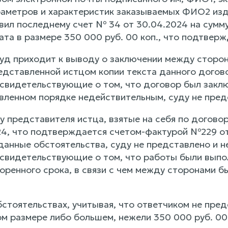
раметров и характеристик заказываемых ФИО2 изд
вил последнему счет № 34 от 30.04.2024 на сумму
ата в размере 350 000 руб. 00 коп., что подтве
суд приходит к выводу о заключении между сторо
едставленной истцом копии текста данного догов
свидетельствующие о том, что договор был заключ
овленном порядке недействительным, суду не пред
у представителя истца, взятые на себя по догов
24, что подтверждается счетом-фактурой №229 от
анные обстоятельства, суду не представлено и не
 свидетельствующие о том, что работы были выпо
оренного срока, в связи с чем между сторонами б
бстоятельствах, учитывая, что ответчиком не пре
м размере либо большем, нежели 350 000 руб. 00 