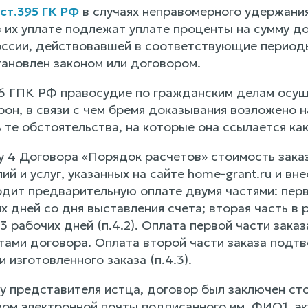
ст.395 ГК РФ
в случаях неправомерного удержания
в их уплате подлежат уплате проценты на сумму д
оссии, действовавшей в соответствующие периоды
тановлен законом или договором.
, 56 ГПК РФ правосудие по гражданским делам осущ
он, в связи с чем бремя доказывания возложено н
те обстоятельства, на которые она ссылается как
у 4 Договора «Порядок расчетов» стоимость зака
й и услуг, указанных на сайте home-grant.ru и вне
одит предварительную оплате двумя частями: перв
х дней со дня выставления счета; вторая часть в
 3 рабочих дней (п.4.2). Оплата первой части зак
тами договора. Оплата второй части заказа подтв
 изготовленного заказа (п.4.3).
у представителя истца, договор был заключен ст
м электронной почты подписанного им, ФИО1, э