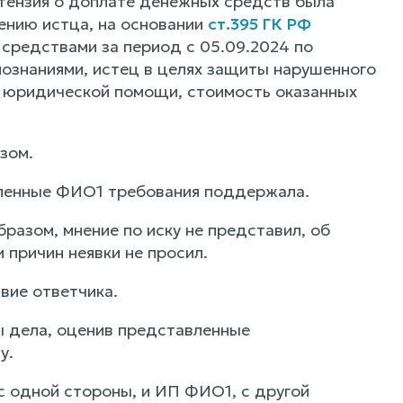
етензия о доплате денежных средств была
нению истца, на основании
ст.395 ГК РФ
средствами за период с 05.09.2024 по
 познаниями, истец в целях защиты нарушенного
й юридической помощи, стоимость оказанных
зом.
вленные ФИО1 требования поддержала.
разом, мнение по иску не представил, об
 причин неявки не просил.
вие ответчика.
ы дела, оценив представленные
у.
с одной стороны, и ИП ФИО1, с другой