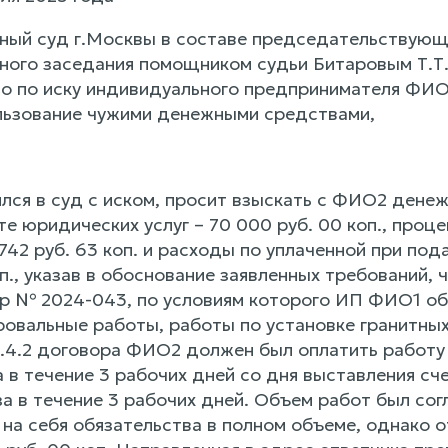
ный суд г.Москвы в составе председательствующег
ного заседания помощником судьи Битаровым Т.Т.
о по иску индивидуального предпринимателя ФИО
льзование чужими денежными средствами,
ся в суд с иском, просит взыскать с ФИО2 денежн
те юридических услуг – 70 000 руб. 00 коп., про
742 руб. 63 коп. и расходы по уплаченной при по
оп., указав в обоснование заявленных требований
р № 2024-043, по условиям которого ИП ФИО1 обя
ровальные работы, работы по установке гранитны
п.4.2 договора ФИО2 должен был оплатить работу
 в течение 3 рабочих дней со дня выставления сч
а в течение 3 рабочих дней. Объем работ был сог
 на себя обязательства в полном объеме, однако 