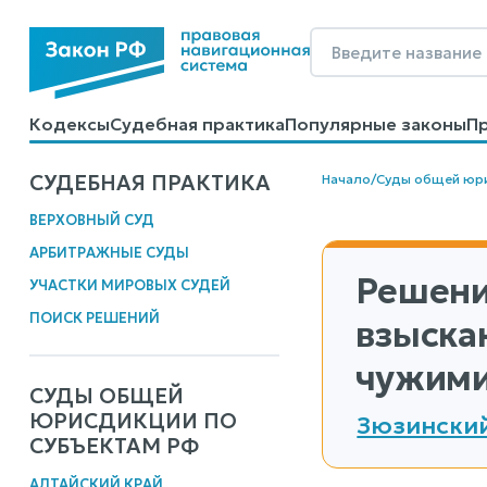
Кодексы
Судебная практика
Популярные законы
П
Калькуляторы
Справочные материалы
Образцы до
СУДЕБНАЯ ПРАКТИКА
Начало
/
Суды общей юр
ВЕРХОВНЫЙ СУД
АРБИТРАЖНЫЕ СУДЫ
Решени
УЧАСТКИ МИРОВЫХ СУДЕЙ
ПОИСК РЕШЕНИЙ
взыска
чужими
СУДЫ ОБЩЕЙ
ЮРИСДИКЦИИ ПО
Зюзинский
СУБЪЕКТАМ РФ
АЛТАЙСКИЙ КРАЙ