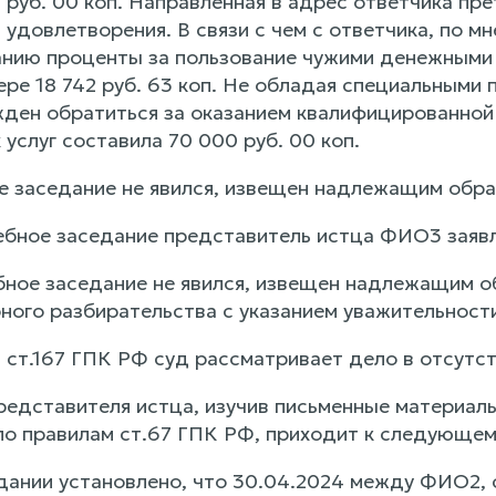
 руб. 00 коп. Направленная в адрес ответчика пр
 удовлетворения. В связи с чем с ответчика, по м
нию проценты за пользование чужими денежными 
мере 18 742 руб. 63 коп. Не обладая специальными
жден обратиться за оказанием квалифицированно
услуг составила 70 000 руб. 00 коп.
е заседание не явился, извещен надлежащим обра
ебное заседание представитель истца ФИО3 зая
бное заседание не явился, извещен надлежащим об
ного разбирательства с указанием уважительности
 ст.167 ГПК РФ суд рассматривает дело в отсутст
редставителя истца, изучив письменные материал
по правилам ст.67 ГПК РФ, приходит к следующем
дании установлено, что 30.04.2024 между ФИО2, 