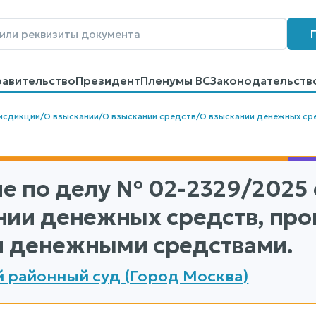
равительство
Президент
Пленумы ВС
Законодательств
говоров
Контакты
Помощь
Поиск
исдикции
/
О взыскании
/
О взыскании средств
/
О взыскании денежных ср
е по делу
№ 02-2329/2025
нии денежных средств, про
 денежными средствами.
 районный суд (Город Москва)