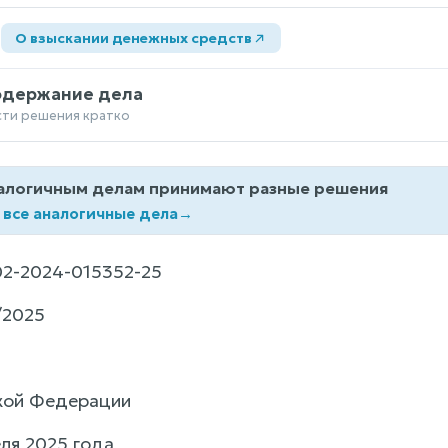
а
О взыскании денежных средств
одержание дела
сти решения кратко
алогичным делам принимают разные решения
 все аналогичные дела
→
2-2024-015352-25
/2025
кой Федерации
ля 2025 года