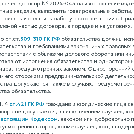
ключен договор № 2024-043 на изготовление изде
итные изделия, выполнить гравировальные работы,
 принять и оплатить работу в соответствии с При
млемой частью договора, в порядке и на условиях
о ст.ст.
309
,
310 ГК РФ
обязательства должны исп
ательства и требованиями закона, иных правовых а
соответствии с обычаями делового оборота или и
тказ от исполнения обязательства и односторонне
чаев, предусмотренных законом. Односторонний от
м его сторонами предпринимательской деятельнос
ства допускаются также в случаях, предусмотренн
ства обязательства.
1, 4
ст.421 ГК РФ
граждане и юридические лица св
вора не допускается, за исключением случаев, ко
настоящим Кодексом
, законом или добровольно 
 усмотрению сторон, кроме случаев, когда соде
ми правовыми актами.