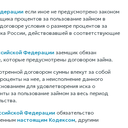
едерации
если иное не предусмотрено законом
мщика процентов за пользование займом в
 договоре условия о размере процентов за
нка России, действовавшей в соответствующие
оссийской Федерации
заемщик обязан
е, которые предусмотрены договором займа.
отренной договором суммы влекут за собой
роценты на нее, а неисполнение данного
снованием для удовлетворения иска о
нты за пользование займом за весь период
льства.
оссийской Федерации
обязательство
ренным
настоящим Кодексом
, другими