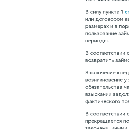
В силу пункта 1
с
или договором з
размерах и в по
пользование зай
периоды.
В соответствии 
возвратить займ
Заключение кред
возникновение у 
обязательства ч
взыскании задол
фактического по
В соответствии 
прекращается по
законами, иными