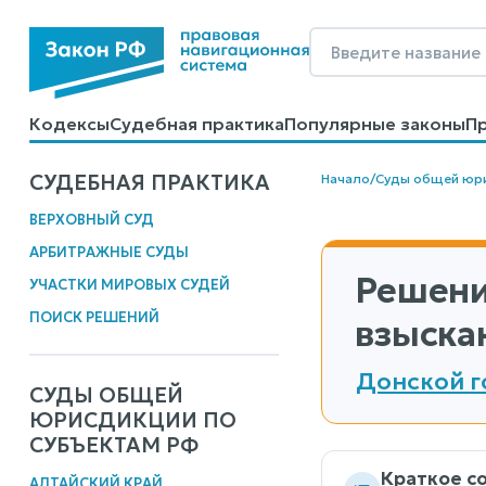
Кодексы
Судебная практика
Популярные законы
П
Калькуляторы
Справочные материалы
Образцы до
СУДЕБНАЯ ПРАКТИКА
Начало
/
Суды общей юр
ВЕРХОВНЫЙ СУД
АРБИТРАЖНЫЕ СУДЫ
Решени
УЧАСТКИ МИРОВЫХ СУДЕЙ
ПОИСК РЕШЕНИЙ
взыска
Донской г
СУДЫ ОБЩЕЙ
ЮРИСДИКЦИИ ПО
СУБЪЕКТАМ РФ
Краткое с
АЛТАЙСКИЙ КРАЙ