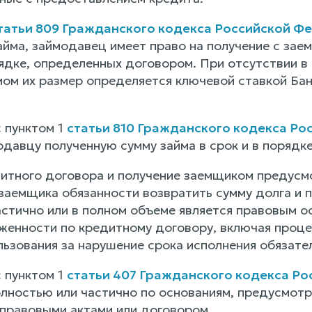
татьи 809 Гражданского кодекса Российской Ф
айма, займодавец имеет право на получение с зае
рядке, определенных договором. При отсутствии в
мом их размер определяется ключевой ставкой Ба
с пунктом 1
статьи 810 Гражданского кодекса Р
одавцу полученную сумму займа в срок и в порядк
итного договора и получение заемщиком предусм
заемщика обязанности возвратить сумму долга и п
астично или в полном объеме является правовым о
женности по кредитному договору, включая проце
льзования за нарушение срока исполнения обязате
с пунктом 1
статьи 407 Гражданского кодекса Р
лностью или частично по основаниям, предусмот
 правовыми актами или договором.