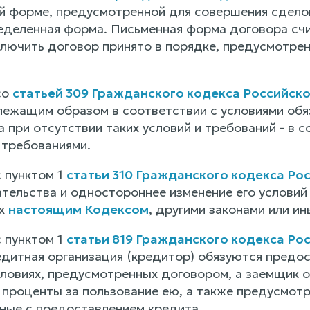
й форме, предусмотренной для совершения сделок
еделенная форма. Письменная форма договора сч
лючить договор принято в порядке, предусмотрен
со
статьей 309 Гражданского кодекса Российск
лежащим образом в соответствии с условиями обяз
а при отсутствии таких условий и требований - в
требованиями.
с пунктом 1
статьи 310 Гражданского кодекса Р
тельства и одностороннее изменение его условий 
ых
настоящим Кодексом
, другими законами или и
с пунктом 1
статьи 819 Гражданского кодекса Р
редитная организация (кредитор) обязуются предо
условиях, предусмотренных договором, а заемщик 
ь проценты за пользование ею, а также предусмот
нные с предоставлением кредита.