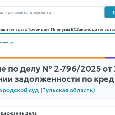
равительство
Президент
Пленумы ВС
Законодательств
говоров
Контакты
Помощь
Поиск
исдикции
е по делу
№ 2-796/2025
от 
нии задолженности по кред
ородской суд (Тульская область)
одержание дела