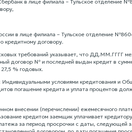
бербанк в лице филиала – Тульское отделение №
вору,
ссии в лице филиала – Тульское отделение №8604
о кредитному договору.
сковых требований указывает, что ДД.ММ.ГГГГ м
ный договор № и последней выдан кредит в сумме
 27,5 % годовых.
с Индивидуальными условиями кредитования и Об
дитов погашение кредита и уплата процентов до
нном внесении (перечислении) ежемесячного плате
ьзование кредитом заемщик уплачивает кредитору
латежа за период просрочки с даты, следующей з
установленной договором, по дату погашения про