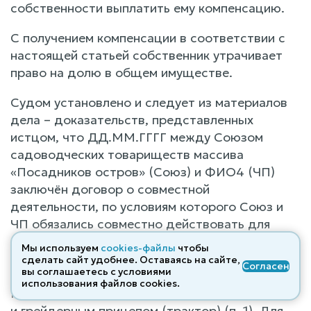
собственности выплатить ему компенсацию.
С получением компенсации в соответствии с
настоящей статьей собственник утрачивает
право на долю в общем имуществе.
Судом установлено и следует из материалов
дела – доказательств, представленных
истцом, что ДД.ММ.ГГГГ между Союзом
садоводческих товариществ массива
«Посадников остров» (Союз) и ФИО4 (ЧП)
заключён договор о совместной
деятельности, по условиям которого Союз и
ЧП обязались совместно действовать для
достижения общих хозяйственных целей по
Мы используем
cookies-файлы
чтобы
благоустройству территории садоводческого
сделать сайт удобнее. Оставаясь на сайте,
Согласен
вы соглашаетесь с условиями
массива в связи с эксплуатацией трактора
использования файлов cооkies.
МТЗ-82 с фронтальным погрузчиком, отвалом
и грейдерным прицепом (трактор) (п. 1). Для