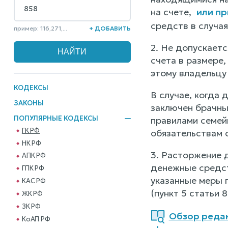
на счете,
или пр
средств в случа
пример: 116,271,...
+ ДОБАВИТЬ
2. Не допускает
счета в размере
этому владельцу
КОДЕКСЫ
В случае, когда
ЗАКОНЫ
заключен брачны
ПОПУЛЯРНЫЕ КОДЕКСЫ
правилами семей
ГК РФ
обязательствам с
НК РФ
3. Расторжение д
АПК РФ
денежные средст
ГПК РФ
указанные меры 
КАС РФ
(пункт 5 статьи 8
ЖК РФ
ЗК РФ
Обзор реда
КоАП РФ