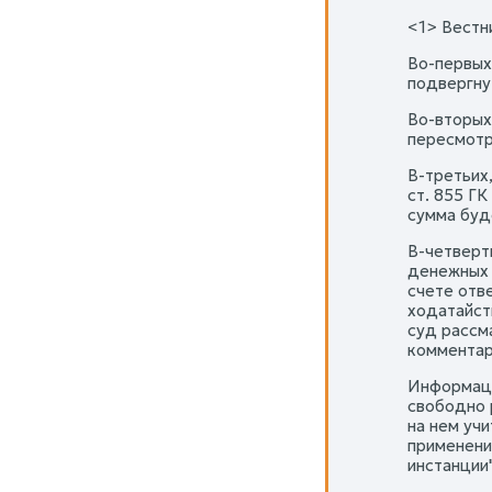
<1> Вестни
Во-первых
подвергну
Во-вторых
пересмотре
В-третьих
ст. 855 Г
сумма буд
В-четверт
денежных 
счете отв
ходатайст
суд рассм
комментари
Информаци
свободно 
на нем уч
применени
инстанции"