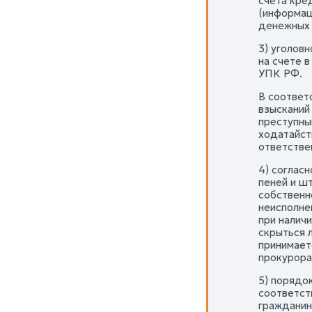
счета кре
(информац
денежных 
3) уголов
на счете в 
УПК РФ.
В соответ
взысканий
преступны
ходатайст
ответствен
4) соглас
пеней и ш
собственн
неисполне
при налич
скрыться 
принимает
прокурора
5) порядок
соответст
гражданин