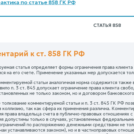
актика по статье 858 ГК РФ
СТАТЬЯ 858
нтарий к ст. 858 ГК РФ
уемая статья определяет формы ограничения права клиента
я на его счете. Применение указанных мер допускается толь
мментируемой статьи аналогичная норма содержится также в 
авило п. 3 ст. 845 допускает ограничение права клиента св
становленных не только законом, но и договором банковского
 толкование комментируемой статьи и п. 3 ст. 845 ГК РФ поз
в коллизию, так как сфера их применения различна. Коммент
ия права владельца счета в публично-правовых отношениях с
я допустимы только в случаях, установленных федеральными за
ограничений по распоряжению денежными средствами не тол
чаи устанавливаются законом), но и в частноправовых отноше