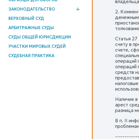
владельца
ЗАКОНОДАТЕЛЬСТВО
2. Коммен
денежными
ВЕРХОВНЫЙ СУД
приостано
АРБИТРАЖНЫЕ СУДЫ
толковани
СУДЫ ОБЩЕЙ ЮРИСДИКЦИИ
Статья 27
счету в п
УЧАСТКИ МИРОВЫХ СУДЕЙ
счете, сф
специальн
СУДЕБНАЯ ПРАКТИКА
операций 
операций 
средств н
предостав
налоговые
использова
Наличие в
арест сре
разница м
В п. II и
проблемам
------------