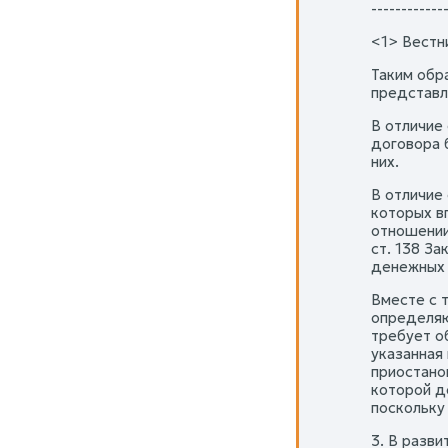
------------
<1> Вестни
Таким обра
представл
В отличие
договора 
них.
В отличие
которых в
отношении
ст. 138 З
денежных 
Вместе с 
определяю
требует о
указанная 
приостано
которой д
поскольку
3. В разв