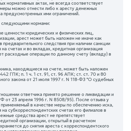
ных нормативных актах, не всегда соответствует
 меры можно отнести либо к аресту денежных
ра предусмотренных ими ограничений.
ен следующими нормами:
ные ценности юридических и физических лиц,
изации, арест может быть наложен не иначе как
в предварительного следствия при наличии санкции
на счетах и во вкладах, кредитная организация
т расходные операции по данному счету (вкладу) в
ника, находящиеся на счете, может быть наложен
2 ГПК; п. 1 ч. 1 ст. 91, ст. 96 АПК; ст. ст. 70 и 80
ьного закона от 21 июля 1997 г. N 118-ФЗ "О судебных
отношении ответчика принято решение о ликвидации и
от 23 апреля 1996 г. N 8508/95). После отзыва у
 применяемый в качестве меры по обеспечению иска,
 на субкорреспондентских счетах его филиалов в
нежные средства арест не препятствует
редитной организации, открытый в расчетном
храняется до снятия ареста с корреспондентского