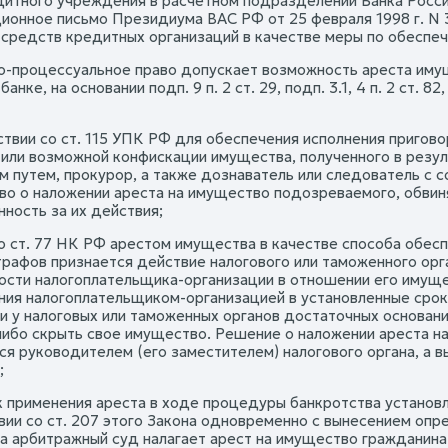
дитного учреждения в расчетном подразделении Банка Росси
ионное письмо Президиума ВАС РФ от 25 февраля 1998 г. N 
средств кредитных организаций в качестве меры по обеспеч
но-процессуальное право допускает возможность ареста им
банке, на основании подп. 9 п. 2 ст. 29, подп. 3.1, 4 п. 2 ст. 82, по
ствии со ст. 115 УПК РФ для обеспечения исполнения пригово
 или возможной конфискации имущества, полученного в резул
м путем, прокурор, а также дознаватель или следователь с
во о наложении ареста на имущество подозреваемого, обвин
ность за их действия;
но ст. 77 НК РФ арестом имущества в качестве способа обесп
трафов признается действие налогового или таможенного орг
ости налогоплательщика-организации в отношении его имуще
ния налогоплательщиком-организацией в установленные сроки
ии у налоговых или таможенных органов достаточных основани
либо скрыть свое имущество. Решение о наложении ареста н
ся руководителем (его заместителем) налогового органа, а 
;
 применения ареста в ходе процедуры банкротства установлен 
вии со ст. 207 этого Закона одновременно с вынесением оп
а арбитражный суд налагает арест на имущество гражданина