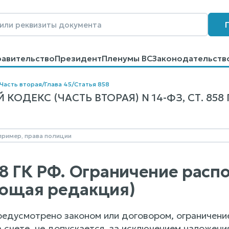
равительство
Президент
Пленумы ВС
Законодательств
говоров
Контакты
Помощь
Поиск
Часть вторая
/
Глава 45
/
Статья 858
ОДЕКС (ЧАСТЬ ВТОРАЯ) N 14-ФЗ, СТ. 858 
58 ГК РФ. Ограничение рас
ющая редакция)
 предусмотрено законом или договором, ограниче
 счете, не допускается, за исключением наложен