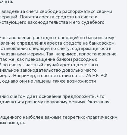
счета.
а владельца счета свободно распоряжаться своими
ераций. Понятия ареста средств на счете и
ействующего законодательства и его судебного
риостановление расходных операций по банковскому
авление определения ареста средств на банковском
иостановления операций по счету, содержащегося в
 указанными мерами. Так, например, приостановление
 так же, как прекращение банком расходных
 по счету - частный случай ареста денежных
ециальное законодательство довольно часто
еры. Например, в соответствии со ст. 76 НК РФ
е, однако они не лишены также возможности
ения счетом дает основание предположить, что
одчиняться разному правовому режиму. Указанная
освященного наиболее важным теоретико-практическим
ных вывода.