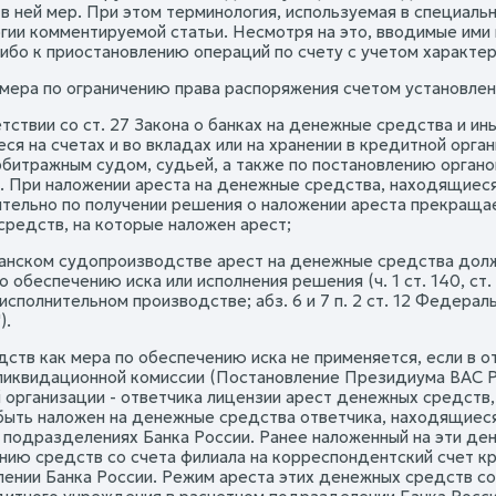
 в ней мер. При этом терминология, используемая в специаль
гии комментируемой статьи. Несмотря на это, вводимые ими
либо к приостановлению операций по счету с учетом характе
 мера по ограничению права распоряжения счетом установл
етствии со ст. 27 Закона о банках на денежные средства и и
я на счетах и во вкладах или на хранении в кредитной орган
рбитражным судом, судьей, а также по постановлению органо
. При наложении ареста на денежные средства, находящиеся 
тельно по получении решения о наложении ареста прекращае
средств, на которые наложен арест;
данском судопроизводстве арест на денежные средства долж
о обеспечению иска или исполнения решения (ч. 1 ст. 140, ст. 44
исполнительном производстве; абз. 6 и 7 п. 2 ст. 12 Федерал
).
дств как мера по обеспечению иска не применяется, если в 
ликвидационной комиссии (Постановление Президиума ВАС РФ 
 организации - ответчика лицензии арест денежных средств,
быть наложен на денежные средства ответчика, находящиеся
 подразделениях Банка России. Ранее наложенный на эти де
нию средств со счета филиала на корреспондентский счет к
ении Банка России. Режим ареста этих денежных средств со