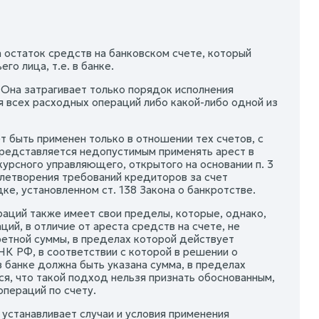
а остаток средств на банковском счете, который
о лица, т.е. в банке.
 Она затрагивает только порядок исполнения
я всех расходных операций либо какой-либо одной из
 быть применен только в отношении тех счетов, с
представляется недопустимым применять арест в
урсного управляющего, открытого на основании п. 3
влетворения требований кредиторов за счет
е, установленном ст. 138 Закона о банкротстве.
аций также имеет свои пределы, которые, однако,
й, в отличие от ареста средств на счете, не
ретной суммы, в пределах которой действует
 НК РФ, в соответствии с которой в решении о
 банке должна быть указана сумма, в пределах
я, что такой подход нельзя признать обоснованным,
операций по счету.
устанавливает случаи и условия применения