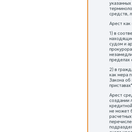
указанных
терминоло
средств, 
Арест как
1) в соотв
находящиес
судом и а
прокурора
незамедли
пределах 
2) в граж
как мера п
Закона об 
приставах"
Арест сре
создании 
кредитной
не может 
расчетных
перечисле
подраздел