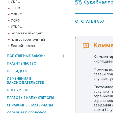
Судебная пр
СК РФ
ТК РФ
УИК РФ
УК РФ
СТАТЬЯ 857
УПК РФ
Бюджетный кодекс
Градостроительный
Комме
Лесной кодекс
ПОПУЛЯРНЫЕ ЗАКОНЫ
Комментир
числящимис
ПРАВИТЕЛЬСТВО
Помимо ко
ПРЕЗИДЕНТ
статьи пр
случаях, у
ИЗМЕНЕНИЯ В
ЗАКОНОДАТЕЛЬСТВЕ
Системное
ПЛЕНУМЫ ВС
вступают 
ограничен
ПРАВОВЫЕ КАЛЬКУЛЯТОРЫ
ограничени
введения 
СПРАВОЧНЫЕ МАТЕРИАЛЫ
счета (слу
ОБРАЗЦЫ ДОГОВОРОВ