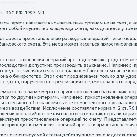
--------------------
к ВАС РФ. 1997. N 1.
зом, арест налагается компетентным органом не на счет, а н
яет собой имущество владельца счета, находящееся у третьег
 от ареста приостановление расходных операций - иная мера.
банковского счета. Эта мера может касаться приостановлени
 от приостановления операций арест денежных средств может
последствии допустимо производить взыскание. Например, 
 средств, числящихся на специальном банковском счете конк
акона о банкротстве. Этот счет предназначен только для удо
средств, вырученных от реализации предмета залога в порядк
тем использование меры по приостановлению банковских опер
тся по другим критериям. Например, приостановление операци
бязательного обозначения в акте компетентного органа конк
мера воздействия. Исключение составляет норма п. 2 ст. 76
влении операций по счетам налогоплательщика-организации в
ействует приостановление операций по счету. Представляетс
 он приводит к смешению понятий ареста и приостановления 
итие комментируемой статьи действующее законодательство 