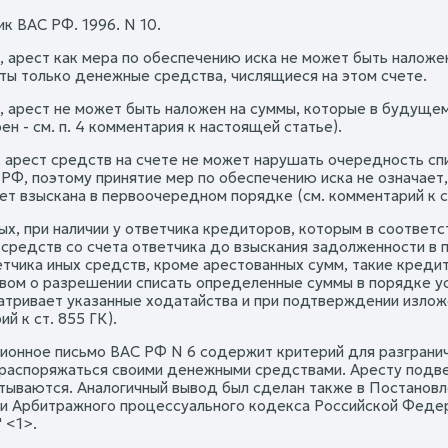
к ВАС РФ. 1996. N 10.
, арест как мера по обеспечению иска не может быть наложен
ты только денежные средства, числящиеся на этом счете.
, арест не может быть наложен на суммы, которые в будущем
н - см. п. 4 комментария к настоящей статье).
, арест средств на счете не может нарушать очередность сп
К РФ, поэтому принятие мер по обеспечению иска не означает
ет взыскана в первоочередном порядке (см. комментарий к ст
ых, при наличии у ответчика кредиторов, которым в соответс
средств со счета ответчика до взыскания задолженности в п
етчика иных средств, кроме арестованных сумм, такие креди
вом о разрешении списать определенные суммы в порядке у
атривает указанные ходатайства и при подтверждении изложе
й к ст. 855 ГК).
онное письмо ВАС РФ N 6 содержит критерий для разгранич
распоряжаться своими денежными средствами. Аресту подвер
итываются. Аналогичный вывод был сделан также в Постановле
и Арбитражного процессуального кодекса Российской Федер
 <1>.