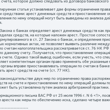
 счета, которое должно следовать из договора банковского 
тируемая статья устанавливает две формы ограничения прав
 средствами: арест денежных средств и приостановление оп
вления по нему операций могут быть выведены из анализа д
я.
 Закона о банках определяет арест денежных средств как п
ределах средств, на которые наложен арест. Простое сопост
ормулированного в ст. 27 Закона о банках, и определения пр
ых нормативных актах, не позволяет выявить различие между
по счетам налогоплательщика рассматривается ст. 76 НК РФ
по данному счету. Получается, что приостановление операций
а счете. Однако такой вывод ошибочен, если учесть, что сп
ляет компетентным органам право применять обе указанные м
 органы вправе приостанавливать операции по счетам в банк
ть арест средств на счете (ст. 77 НК).
 законодательстве двух мер по ограничению права распоряж
дств на счете и приостановление по нему операций должны п
ожет быть установлена путем анализа арбитражной практики.
нформационного письма ВАС РФ от 25 июля 1996 г. N 6 <1>, п
 ареста как меры по обеспечению иска, сделано четыре важ
--------------------