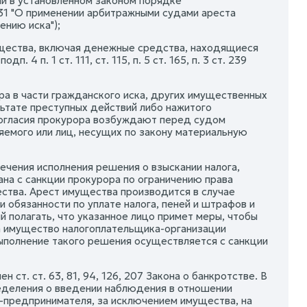
и в установленном законом порядке
31 "О применении арбитражными судами ареста
ению иска");
ущества, включая денежные средства, находящиеся
дп. 4 п. 1 ст. 111, ст. 115, п. 5 ст. 165, п. 3 ст. 239
ра в части гражданского иска, других имущественных
ьтате преступных действий либо нажитого
 согласия прокурора возбуждают перед судом
яемого или лиц, несущих по закону материальную
ечения исполнения решения о взыскании налога,
ана с санкции прокурора по ограничению права
ства. Арест имущества производится в случае
 обязанности по уплате налога, пеней и штрафов и
й полагать, что указанное лицо примет меры, чтобы
а имущество налогоплательщика-организации
выполнение такого решения осуществляется с санкции
ст. ст. 63, 81, 94, 126, 207 Закона о банкротстве. В
ределения о введении наблюдения в отношении
-предпринимателя, за исключением имущества, на