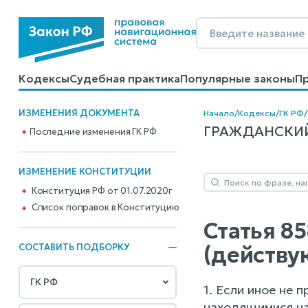
Кодексы
Судебная практика
Популярные законы
П
Калькуляторы
Справочные материалы
Образцы до
ИЗМЕНЕНИЯ ДОКУМЕНТА
Начало
/
Кодексы
/
ГК РФ
/
ГРАЖДАНСКИЙ К
Последние изменения ГК РФ
ИЗМЕНЕНИЕ КОНСТИТУЦИИ
Конституция РФ от 01.07.2020г
Cписок поправок в Конституцию
Статья 8
(действу
СОСТАВИТЬ ПОДБОРКУ
1. Если иное не
находящимися на