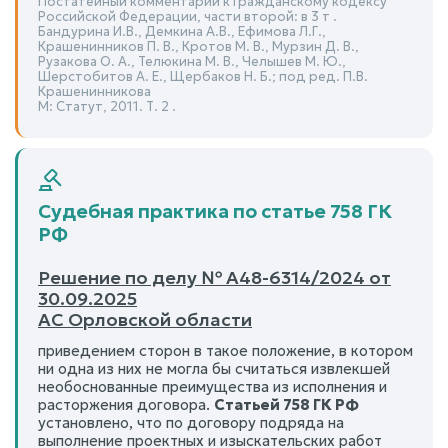
Постатейный комментарий к Гражданскому кодексу
Российской Федерации, части второй: в 3 т .
Бандурина И.В., Демкина А.В., Ефимова Л.Г.,
Крашенинников П. В., Кротов М. В., Мурзин Д. В.,
Рузакова О. А., Телюкина М. В., Челышев М. Ю.,
Шерстобитов А. Е., Щербаков Н. Б.; под ред. П.В.
Крашенинникова
М: Статут, 2011. Т. 2 .
Судебная практика по статье 758 ГК
РФ
Решение по делу № А48-6314/2024 от
30.09.2025
АС Орловской области
приведением сторон в такое положение, в котором
ни одна из них не могла бы считаться извлекшей
необоснованные преимущества из исполнения и
расторжения договора.
Статьей 758 ГК РФ
установлено, что по договору подряда на
выполнение проектных и изыскательских работ