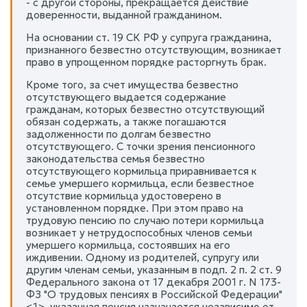
- с другой стороны, прекращается действие
доверенности, выданной гражданином.
На основании ст. 19 СК РФ у супруга гражданина,
признанного безвестно отсутствующим, возникает
право в упрощенном порядке расторгнуть брак.
Кроме того, за счет имущества безвестно
отсутствующего выдается содержание
гражданам, которых безвестно отсутствующий
обязан содержать, а также погашаются
задолженности по долгам безвестно
отсутствующего. С точки зрения пенсионного
законодательства семья безвестно
отсутствующего кормильца приравнивается к
семье умершего кормильца, если безвестное
отсутствие кормильца удостоверено в
установленном порядке. При этом право на
трудовую пенсию по случаю потери кормильца
возникает у нетрудоспособных членов семьи
умершего кормильца, состоявших на его
иждивении. Одному из родителей, супругу или
другим членам семьи, указанным в подп. 2 п. 2 ст. 9
Федерального закона от 17 декабря 2001 г. N 173-
ФЗ "О трудовых пенсиях в Российской Федерации"
<1>, указанная пенсия назначается независимо от