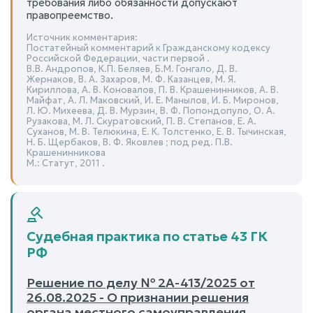
требования либо обязанности допускают
правопреемство.
Источник комментария:
Постатейный комментарий к Гражданскому кодексу
Российской Федерации, части первой .
В.В. Андропов, К.П. Беляев, Б.М. Гонгало, Д. В.
Жернаков, В. А. Захаров, М. Ф. Казанцев, М. Я.
Кириллова, А. В. Коновалов, П. В. Крашенинников, А. В.
Майфат, А. Л. Маковский, И. Е. Манылов, И. Б. Миронов,
Л. Ю. Михеева, Д. В. Мурзин, В. Ф. Попондопуло, О. А.
Рузакова, М. Л. Скуратовский, П. В. Степанов, Е. А.
Суханов, М. В. Телюкина, Е. К. Толстенко, Е. В. Тычинская,
Н. Б. Щербаков, В. Ф. Яковлев ; под ред. П.В.
Крашенинникова
М.: Статут, 2011 .
Судебная практика по статье 43 ГК
РФ
Решение по делу № 2А-413/2025 от
26.08.2025 - О признании решения
органа местного самоуправления