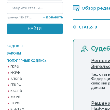
Обзор редак
пример: 116,271,...
+ ДОБАВИТЬ
СТАТЬЯ 8
КОДЕКСЫ
Судеб
ЗАКОНЫ
Решение
ПОПУЛЯРНЫЕ КОДЕКСЫ
Энгельс
ГК РФ
НК РФ
Так,
стать
Федерации
АПК РФ
сила: они
ГПК РФ
домами
КАС РФ
ЖК РФ
Решени
ЗК РФ
Нефтею
КоАП РФ