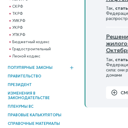
СК РФ
Так,
стать
Федерации
ТК РФ
распростр
УИК РФ
УК РФ
УПК РФ
Решение
Бюджетный кодекс
жилого
Октябрь
Градостроительный
Лесной кодекс
Так,
стать
Федерации
ПОПУЛЯРНЫЕ ЗАКОНЫ
сила: они
домами
ПРАВИТЕЛЬСТВО
ПРЕЗИДЕНТ
СМ
ИЗМЕНЕНИЯ В
ЗАКОНОДАТЕЛЬСТВЕ
ПЛЕНУМЫ ВС
ПРАВОВЫЕ КАЛЬКУЛЯТОРЫ
СПРАВОЧНЫЕ МАТЕРИАЛЫ