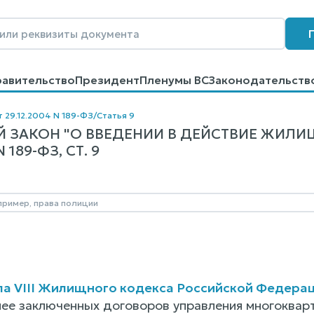
равительство
Президент
Пленумы ВС
Законодательств
говоров
Контакты
Помощь
Поиск
т 29.12.2004 N 189-ФЗ
/
Статья 9
 ЗАКОН "О ВВЕДЕНИИ В ДЕЙСТВИЕ ЖИЛ
189-ФЗ, СТ. 9
ла VIII Жилищного кодекса Российской Федера
нее заключенных договоров управления многоквар