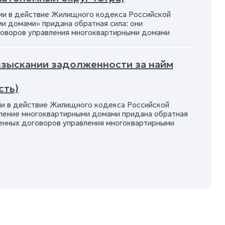
и в действие Жилищного кодекса Российской
и домами» придана обратная сила: они
говоров управления многоквартирными домами
 взыскании задолженности за найм
сть)
и в действие Жилищного кодекса Российской
вление многоквартирными домами придана обратная
ченных договоров управления многоквартирными