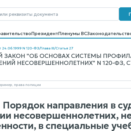
равительство
Президент
Пленумы ВС
Законодательств
говоров
Контакты
Помощь
Поиск
т 24.06.1999 N 120-ФЗ
/
Глава III
/
Статья 27
 ЗАКОН "ОБ ОСНОВАХ СИСТЕМЫ ПРОФИЛ
ИЙ НЕСОВЕРШЕННОЛЕТНИХ" N 120-ФЗ, СТ
7. Порядок направления в су
и несовершеннолетних, н
енности, в специальные уч