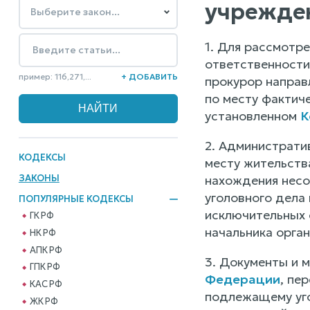
учрежден
1. Для рассмотр
ответственности
пример: 116,271,...
+ ДОБАВИТЬ
прокурор направл
по месту фактич
установленном
К
2. Администрати
КОДЕКСЫ
месту жительства
ЗАКОНЫ
нахождения несо
уголовного дела 
ПОПУЛЯРНЫЕ КОДЕКСЫ
исключительных 
ГК РФ
начальника орган
НК РФ
АПК РФ
3. Документы и 
ГПК РФ
Федерации
, пе
КАС РФ
подлежащему уго
ЖК РФ