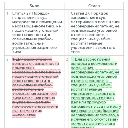
Было
Стало
1
Статья 27. Порядок
1
Статья 27. Порядок
направления в суд
направления в суд
материалов о помещении
материалов о помещении
несовершеннолетних, не
несовершеннолетних, не
подлежащих уголовной
подлежащих уголовной
ответственности, в
ответственности, в
специальные учебно-
специальные учебно-
воспитательные
воспитательные
учреждения закрытого
учреждения закрытого
типа
типа
2
1. Для рассмотрения
2
1. Для рассмотрения
вопроса о возможности
вопроса о возможности
помещения
помещения
несовершеннолетних, не
несовершеннолетних, не
подлежащих уголовной
подлежащих уголовной
ответственности, в
ответственности, в
специальные учебно-
специальные учебно-
воспитательные
воспитательные
учреждения закрытого
учреждения закрытого
типа начальник органа
типа орган внутренних
внутренних дел или
дел или прокурор
прокурор направляют в
направляет в суд по месту
суд по месту их
жительства (пребывания)
жительства:
несовершеннолетнего, а
в случае его отсутствия -
по месту фактического
нахождения