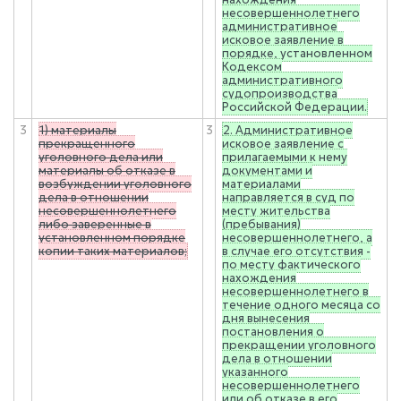
несовершеннолетнего
административное
исковое заявление в
порядке, установленном
Кодексом
административного
судопроизводства
Российской Федерации.
3
1) материалы
3
2. Административное
прекращенного
исковое заявление с
уголовного дела или
прилагаемыми к нему
материалы об отказе в
документами и
возбуждении уголовного
материалами
дела в отношении
направляется в суд по
несовершеннолетнего
месту жительства
либо заверенные в
(пребывания)
установленном порядке
несовершеннолетнего, а
копии таких материалов;
в случае его отсутствия -
по месту фактического
нахождения
несовершеннолетнего в
течение одного месяца со
дня вынесения
постановления о
прекращении уголовного
дела в отношении
указанного
несовершеннолетнего
или об отказе в его