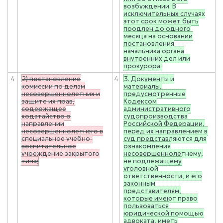
возбуждении. В
исключительных случаях
этот срок может быть
продлен до одного
месяца на основании
постановления
начальника органа
внутренних дел или
прокурора.
4
2) постановление
4
3. Документы и
комиссии по делам
материалы,
несовершеннолетних и
предусмотренные
защите их прав,
Кодексом
содержащее
административного
ходатайство о
судопроизводства
направлении
Российской Федерации,
несовершеннолетнего в
перед их направлением в
специальное учебно-
суд представляются для
воспитательное
ознакомления
учреждение закрытого
несовершеннолетнему,
типа;
не подлежащему
уголовной
ответственности, и его
законным
представителям,
которые имеют право
пользоваться
юридической помощью
адвоката, иметь