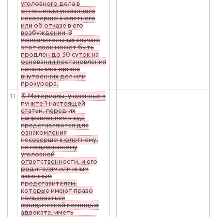
уголовного дела в
отношении указанного
несовершеннолетнего
или об отказе в его
возбуждении. В
исключительных случаях
этот срок может быть
продлен до 30 суток на
основании постановления
начальника органа
внутренних дел или
прокурора.
11
3. Материалы, указанные в
пункте 1 настоящей
статьи, перед их
направлением в суд
представляются для
ознакомления
несовершеннолетнему,
не подлежащему
уголовной
ответственности, и его
родителям или иным
законным
представителям,
которые имеют право
пользоваться
юридической помощью
адвоката, иметь