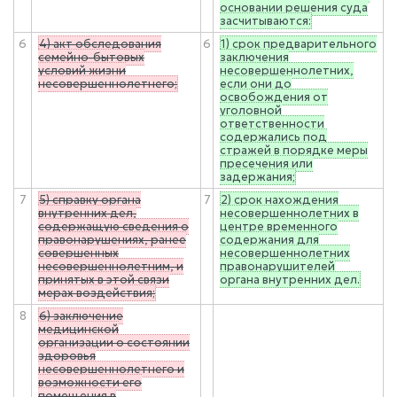
основании решения суда
засчитываются:
6
4) акт обследования
6
1) срок предварительного
семейно-бытовых
заключения
условий жизни
несовершеннолетних,
несовершеннолетнего;
если они до
освобождения от
уголовной
ответственности
содержались под
стражей в порядке меры
пресечения или
задержания;
7
5) справку органа
7
2) срок нахождения
внутренних дел,
несовершеннолетних в
содержащую сведения о
центре временного
правонарушениях, ранее
содержания для
совершенных
несовершеннолетних
несовершеннолетним, и
правонарушителей
принятых в этой связи
органа внутренних дел.
мерах воздействия;
8
6) заключение
медицинской
организации о состоянии
здоровья
несовершеннолетнего и
возможности его
помещения в