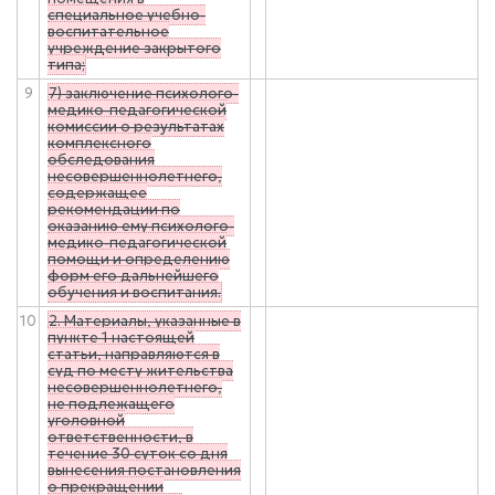
специальное учебно-
воспитательное
учреждение закрытого
типа;
9
7) заключение психолого-
медико-педагогической
комиссии о результатах
комплексного
обследования
несовершеннолетнего,
содержащее
рекомендации по
оказанию ему психолого-
медико-педагогической
помощи и определению
форм его дальнейшего
обучения и воспитания.
10
2. Материалы, указанные в
пункте 1 настоящей
статьи, направляются в
суд по месту жительства
несовершеннолетнего,
не подлежащего
уголовной
ответственности, в
течение 30 суток со дня
вынесения постановления
о прекращении