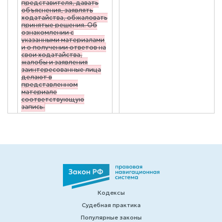
представителя, давать
объяснения, заявлять
ходатайства, обжаловать
принятые решения. Об
ознакомлении с
указанными материалами
и о получении ответов на
свои ходатайства,
жалобы и заявления
заинтересованные лица
делают в
представленном
материале
соответствующую
запись.
Кодексы
Судебная практика
Популярные законы