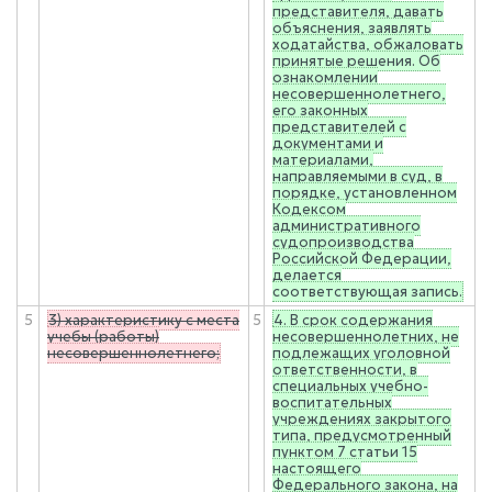
представителя, давать
объяснения, заявлять
ходатайства, обжаловать
принятые решения. Об
ознакомлении
несовершеннолетнего,
его законных
представителей с
документами и
материалами,
направляемыми в суд, в
порядке, установленном
Кодексом
административного
судопроизводства
Российской Федерации,
делается
соответствующая запись.
5
3) характеристику с места
5
4. В срок содержания
учебы (работы)
несовершеннолетних, не
несовершеннолетнего;
подлежащих уголовной
ответственности, в
специальных учебно-
воспитательных
учреждениях закрытого
типа, предусмотренный
пунктом 7 статьи 15
настоящего
Федерального закона, на