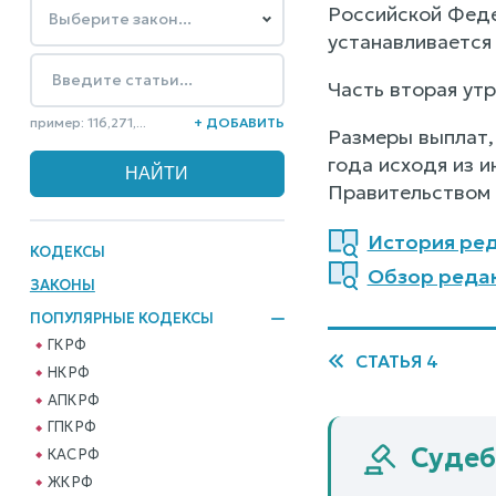
Российской Феде
устанавливается
Часть вторая утр
пример: 116,271,...
+ ДОБАВИТЬ
Размеры выплат,
года исходя из 
Правительством
История реда
КОДЕКСЫ
Обзор редакц
ЗАКОНЫ
ПОПУЛЯРНЫЕ КОДЕКСЫ
ГК РФ
СТАТЬЯ 4
НК РФ
АПК РФ
ГПК РФ
Судебн
КАС РФ
ЖК РФ