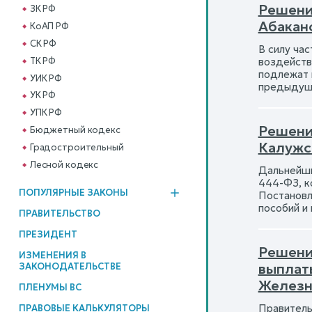
Решени
ЗК РФ
Абакан
КоАП РФ
СК РФ
В силу час
ТК РФ
воздейств
подлежат 
УИК РФ
предыдущ
УК РФ
УПК РФ
Решени
Бюджетный кодекс
Калужс
Градостроительный
Лесной кодекс
Дальнейши
444-ФЗ, к
ПОПУЛЯРНЫЕ ЗАКОНЫ
Постановл
пособий и
ПРАВИТЕЛЬСТВО
ПРЕЗИДЕНТ
Решение
ИЗМЕНЕНИЯ В
выплат
ЗАКОНОДАТЕЛЬСТВЕ
Железн
ПЛЕНУМЫ ВС
Правитель
ПРАВОВЫЕ КАЛЬКУЛЯТОРЫ