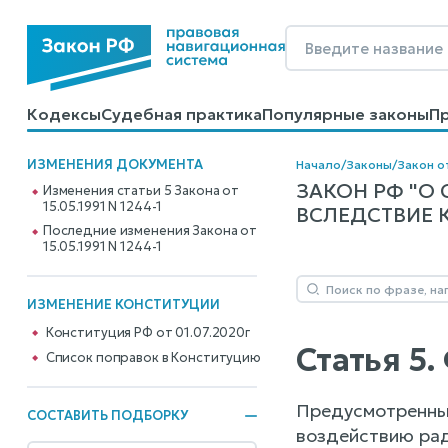
Кодексы
Судебная практика
Популярные законы
П
Калькуляторы
Справочные материалы
Образцы до
ИЗМЕНЕНИЯ ДОКУМЕНТА
Начало
/
Законы
/
Закон от
ЗАКОН РФ "О
Изменения статьи 5 Закона от
15.05.1991 N 1244-1
ВСЛЕДСТВИЕ К
Последние изменения Закона от
15.05.1991 N 1244-1
ИЗМЕНЕНИЕ КОНСТИТУЦИИ
Конституция РФ от 01.07.2020г
Статья 5
Cписок поправок в Конституцию
Предусмотренные
СОСТАВИТЬ ПОДБОРКУ
воздействию рад