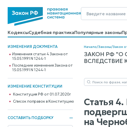
Кодексы
Судебная практика
Популярные законы
П
Калькуляторы
Справочные материалы
Образцы до
ИЗМЕНЕНИЯ ДОКУМЕНТА
Начало
/
Законы
/
Закон от
ЗАКОН РФ "О
Изменения статьи 4 Закона от
15.05.1991 N 1244-1
ВСЛЕДСТВИЕ К
Последние изменения Закона от
15.05.1991 N 1244-1
ИЗМЕНЕНИЕ КОНСТИТУЦИИ
Конституция РФ от 01.07.2020г
Статья 4
Cписок поправок в Конституцию
подвергш
СОСТАВИТЬ ПОДБОРКУ
на Черно