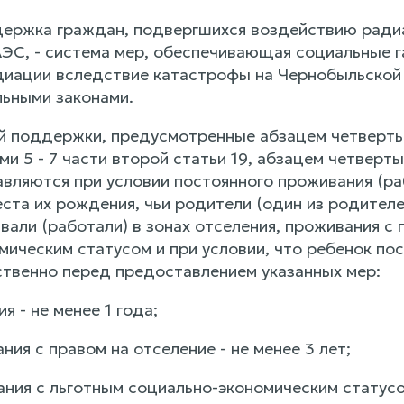
ержка граждан, подвергшихся воздействию ради
ЭС, - система мер, обеспечивающая социальные 
иации вследствие катастрофы на Чернобыльской 
ьными законами.
 поддержки, предусмотренные абзацем четвертым п
ами 5 - 7 части второй статьи 19, абзацем четверт
авляются при условии постоянного проживания (ра
еста их рождения, чьи родители (один из родите
али (работали) в зонах отселения, проживания с 
мическим статусом и при условии, что ребенок по
ственно перед предоставлением указанных мер:
ия - не менее 1 года;
ания с правом на отселение - не менее 3 лет;
ания с льготным социально-экономическим статусом