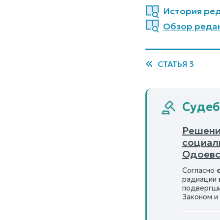
История реда
Обзор редакц
СТАТЬЯ 3
Судебн
Решение
социал
Одоевс
Согласно
радиации 
подвергши
Законом и