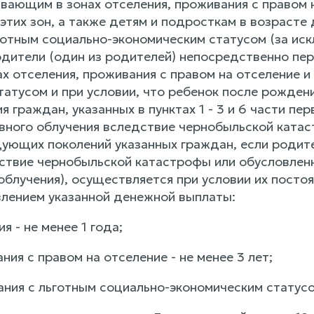
вающим в зонах отселения, проживания с правом н
этих зон, а также детям и подросткам в возрасте
готным социально-экономическим статусом (за иск
одители (один из родителей) непосредственно пе
ах отселения, проживания с правом на отселение 
атусом и при условии, что ребенок после рождени
я граждан, указанных в пунктах 1 - 3 и 6 части п
вного облучения вследствие чернобыльской катас
дующих поколений указанных граждан, если родите
ствие чернобыльской катастрофы или обусловлен
облучения), осуществляется при условии их посто
лением указанной денежной выплаты:
ия - не менее 1 года;
ания с правом на отселение - не менее 3 лет;
ания с льготным социально-экономическим статусом