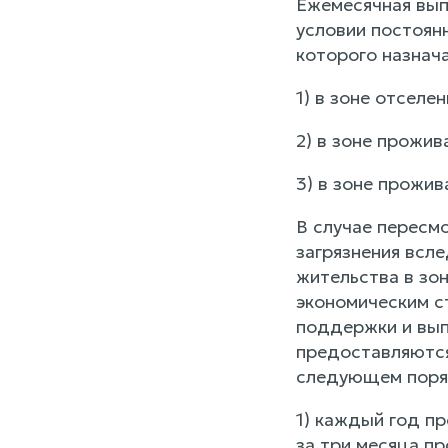
Ежемесячная выпл
условии постоян
которого назнач
1) в зоне отселен
2) в зоне прожив
3) в зоне прожив
В случае пересмо
загрязнения всл
жительства в зон
экономическим с
поддержки и вып
предоставляются
следующем поря
1) каждый год п
за три месяца пр