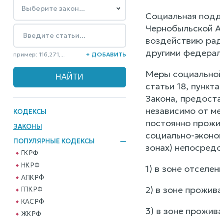
Социальная подд
Чернобыльской А
воздействию рад
другими федерал
пример: 116,271,...
+ ДОБАВИТЬ
Меры социальной
статьи 18, пункт
Закона, предост
независимо от м
КОДЕКСЫ
постоянно прожив
ЗАКОНЫ
социально-эконо
ПОПУЛЯРНЫЕ КОДЕКСЫ
зонах) непосред
ГК РФ
НК РФ
1) в зоне отселен
АПК РФ
2) в зоне прожив
ГПК РФ
КАС РФ
3) в зоне прожив
ЖК РФ