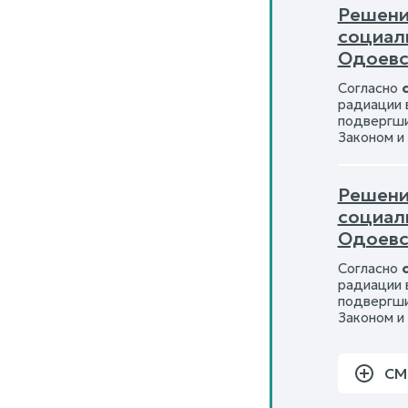
Решение
социал
Одоевс
Согласно
радиации 
подвергши
Законом и
Решение
социал
Одоевс
Согласно
радиации 
подвергши
Законом и
СМ