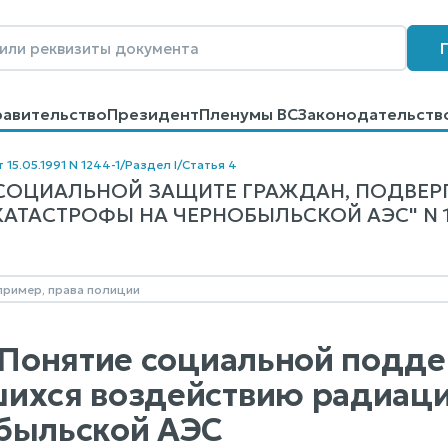
равительство
Президент
Пленумы ВС
Законодательств
говоров
Контакты
Помощь
Поиск
 15.05.1991 N 1244-1
/
Раздел I
/
Статья 4
 СОЦИАЛЬНОЙ ЗАЩИТЕ ГРАЖДАН, ПОДВЕ
АТАСТРОФЫ НА ЧЕРНОБЫЛЬСКОЙ АЭС" N 124
. Понятие социальной подд
ихся воздействию радиаци
быльской АЭС