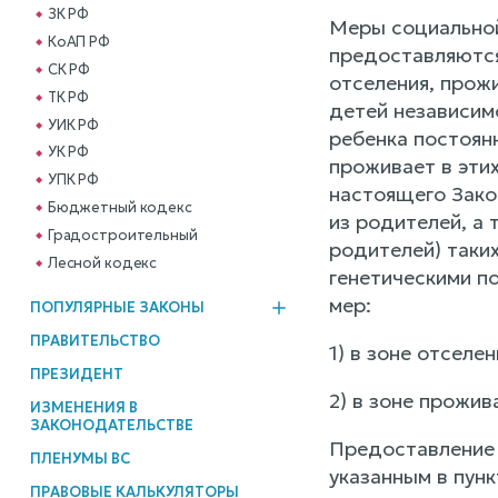
ЗК РФ
Меры социальной
КоАП РФ
предоставляются
СК РФ
отселения, прожи
ТК РФ
детей независим
УИК РФ
ребенка постоянн
УК РФ
проживает в этих
УПК РФ
настоящего Зако
Бюджетный кодекс
из родителей, а
Градостроительный
родителей) таки
Лесной кодекс
генетическими п
мер:
ПОПУЛЯРНЫЕ ЗАКОНЫ
ПРАВИТЕЛЬСТВО
1) в зоне отселен
ПРЕЗИДЕНТ
2) в зоне прожив
ИЗМЕНЕНИЯ В
ЗАКОНОДАТЕЛЬСТВЕ
Предоставление 
ПЛЕНУМЫ ВС
указанным в пунк
ПРАВОВЫЕ КАЛЬКУЛЯТОРЫ