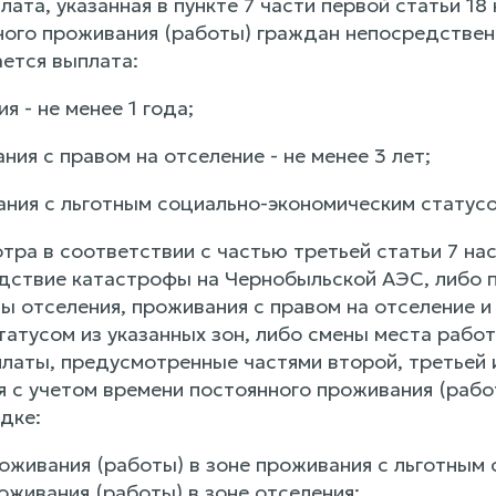
ата, указанная в пункте 7 части первой статьи 1
ного проживания (работы) граждан непосредствен
ается выплата:
ия - не менее 1 года;
ания с правом на отселение - не менее 3 лет;
ания с льготным социально-экономическим статусом
тра в соответствии с частью третьей статьи 7 на
едствие катастрофы на Чернобыльской АЭС, либо 
ы отселения, проживания с правом на отселение и
татусом из указанных зон, либо смены места рабо
латы, предусмотренные частями второй, третьей 
 с учетом времени постоянного проживания (работ
дке:
роживания (работы) в зоне проживания с льготным
оживания (работы) в зоне отселения;