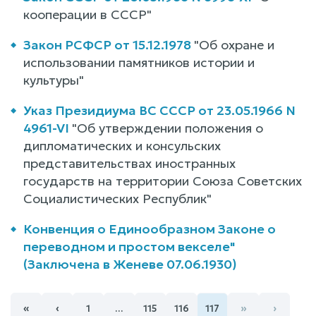
кооперации в СССР"
Закон РСФСР от 15.12.1978
"Об охране и
использовании памятников истории и
культуры"
Указ Президиума ВС СССР от 23.05.1966 N
4961-VI
"Об утверждении положения о
дипломатических и консульских
представительствах иностранных
государств на территории Союза Советских
Социалистических Республик"
Конвенция о Единообразном Законе о
переводном и простом векселе"
(Заключена в Женеве 07.06.1930)
«
‹
»
›
1
…
115
116
117