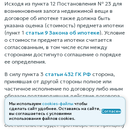
Исходя из пункта 12 Постановления № 23 для
возникновения залога недвижимой вещи в
договоре об ипотеке также должна быть
указана оценка (стоимость) предмета ипотеки
(пункт 1
статьи 9 Закона об ипотеке
). Условие
о стоимости предмета ипотеки считается
согласованным, в том числе если между
сторонами достигнуто соглашение о порядке
ее определения.
В силу пункта 3
статьи 432 ГК РФ
сторона,
принявшая от другой стороны полное или
частичное исполнение по договору либо иным
образом подтвердившая действие договора,
не вправе требовать признания этого
Мы используем
cookies-файлы
чтобы
сделать сайт удобнее. Оставаясь на сайте,
договора незаключенным, если заявление
Согласен
вы соглашаетесь с условиями
такого требования с учетом конкретных
использования файлов cооkies.
обстоятельств будет противоречить принципу