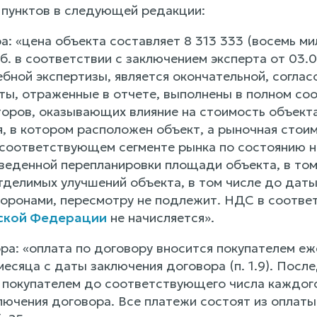
 пунктов в следующей редакции:
ра: «цена объекта составляет 8 313 333 (восемь 
уб. в соответствии с заключением эксперта от 0
ебной экспертизы, является окончательной, согла
ты, отраженные в отчете, выполнены в полном соо
торов, оказывающих влияние на стоимость объекта
я, в котором расположен объект, а рыночная стои
соответствующем сегменте рынка по состоянию на
оведенной перепланировки площади объекта, в том
тделимых улучшений объекта, в том числе до даты
оронами, пересмотру не подлежит. НДС в соответс
ской Федерации
не начисляется».
ора: «оплата по договору вносится покупателем е
месяца с даты заключения договора (п. 1.9). По
покупателем до соответствующего числа каждого
лючения договора. Все платежи состоят из оплаты