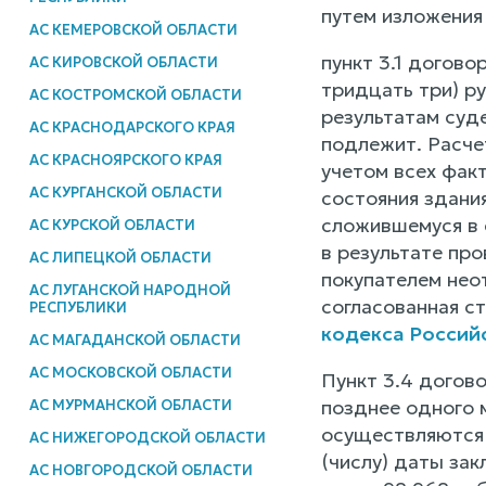
путем изложения
АС КЕМЕРОВСКОЙ ОБЛАСТИ
пункт 3.1 догово
АС КИРОВСКОЙ ОБЛАСТИ
тридцать три) р
АС КОСТРОМСКОЙ ОБЛАСТИ
результатам суд
АС КРАСНОДАРСКОГО КРАЯ
подлежит. Расче
АС КРАСНОЯРСКОГО КРАЯ
учетом всех фак
АС КУРГАНСКОЙ ОБЛАСТИ
состояния здани
сложившемуся в 
АС КУРСКОЙ ОБЛАСТИ
в результате пр
АС ЛИПЕЦКОЙ ОБЛАСТИ
покупателем нео
АС ЛУГАНСКОЙ НАРОДНОЙ
согласованная ст
РЕСПУБЛИКИ
кодекса Россий
АС МАГАДАНСКОЙ ОБЛАСТИ
АС МОСКОВСКОЙ ОБЛАСТИ
Пункт 3.4 догов
позднее одного 
АС МУРМАНСКОЙ ОБЛАСТИ
осуществляются 
АС НИЖЕГОРОДСКОЙ ОБЛАСТИ
(числу) даты зак
АС НОВГОРОДСКОЙ ОБЛАСТИ