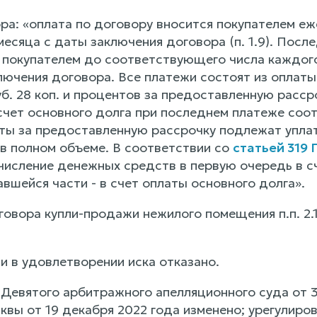
ора: «оплата по договору вносится покупателем е
месяца с даты заключения договора (п. 1.9). По
покупателем до соответствующего числа каждого
лючения договора. Все платежи состоят из оплаты
б. 28 коп. и процентов за предоставленную расср
 счет основного долга при последнем платеже соо
ты за предоставленную рассрочку подлежат уплат
 в полном объеме. В соответствии со
статьей 319 
числение денежных средств в первую очередь в с
авшейся части - в счет оплаты основного долга».
ора купли-продажи нежилого помещения п.п. 2.1.7., 3.8, 
и в удовлетворении иска отказано.
Девятого арбитражного апелляционного суда от 3
квы от 19 декабря 2022 года изменено; урегулиро