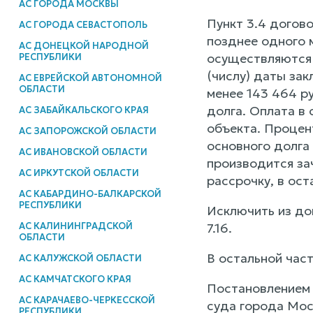
АС ГОРОДА МОСКВЫ
Пункт 3.4 догов
АС ГОРОДА СЕВАСТОПОЛЬ
позднее одного 
АС ДОНЕЦКОЙ НАРОДНОЙ
осуществляются 
РЕСПУБЛИКИ
(числу) даты зак
АС ЕВРЕЙСКОЙ АВТОНОМНОЙ
ОБЛАСТИ
менее 143 464 ру
долга. Оплата в
АС ЗАБАЙКАЛЬСКОГО КРАЯ
объекта. Процен
АС ЗАПОРОЖСКОЙ ОБЛАСТИ
основного долга
АС ИВАНОВСКОЙ ОБЛАСТИ
производится за
АС ИРКУТСКОЙ ОБЛАСТИ
рассрочку, в ост
АС КАБАРДИНО-БАЛКАРСКОЙ
РЕСПУБЛИКИ
Исключить из догов
7.16.
АС КАЛИНИНГРАДСКОЙ
ОБЛАСТИ
В остальной част
АС КАЛУЖСКОЙ ОБЛАСТИ
АС КАМЧАТСКОГО КРАЯ
Постановлением 
АС КАРАЧАЕВО-ЧЕРКЕССКОЙ
суда города Мос
РЕСПУБЛИКИ