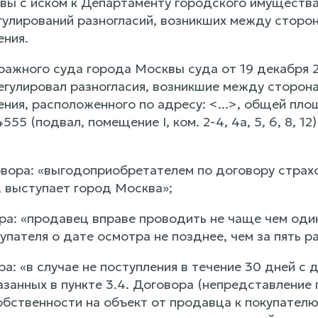
вы с иском к Департаменту городского имущества
егулирований разногласий, возникших между сторо
ния.
ажного суда города Москвы суда от 19 декабря 
регулировал разногласия, возникшие между сторон
ния, расположенного по адресу: <...>, общей пло
555 (подвал, помещение I, ком. 2-4, 4а, 5, 6, 8, 1
говора: «выгодоприобретателем по договору страх
, выступает город Москва»;
ора: «продавец вправе проводить не чаще чем оди
пателя о дате осмотра не позднее, чем за пять р
ра: «в случае не поступления в течение 30 дней с
казанных в пункте 3.4. Договора (непредставлени
обственности на объект от продавца к покупателю