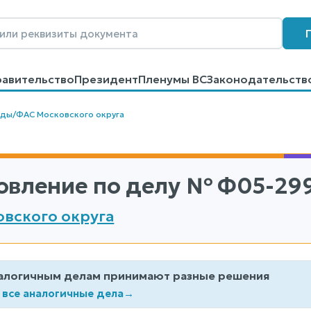
равительство
Президент
Пленумы ВС
Законодательств
говоров
Контакты
Помощь
Поиск
уды
/
ФАС Московского округа
овление по делу
№ Ф05-299
вского округа
алогичным делам принимают разные решения
 все аналогичные дела
→