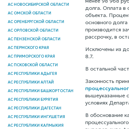
менее 98 968 руб
АС НОВОСИБИРСКОЙ ОБЛАСТИ
долга. Оплата в
АС ОМСКОЙ ОБЛАСТИ
объекта. Процен
основного долга
АС ОРЕНБУРГСКОЙ ОБЛАСТИ
производится за
АС ОРЛОВСКОЙ ОБЛАСТИ
рассрочку, в ост
АС ПЕНЗЕНСКОЙ ОБЛАСТИ
АС ПЕРМСКОГО КРАЯ
Исключены из догов
8.7.
АС ПРИМОРСКОГО КРАЯ
АС ПСКОВСКОЙ ОБЛАСТИ
В остальной част
АС РЕСПУБЛИКИ АДЫГЕЯ
Законность прин
АС РЕСПУБЛИКИ АЛТАЙ
процессуальног
АС РЕСПУБЛИКИ БАШКОРТОСТАН
вышеуказанные с
АС РЕСПУБЛИКИ БУРЯТИЯ
условиях Департ
АС РЕСПУБЛИКИ ДАГЕСТАН
В обоснование к
АС РЕСПУБЛИКИ ИНГУШЕТИЯ
процессуального
АС РЕСПУБЛИКИ КАЛМЫКИЯ