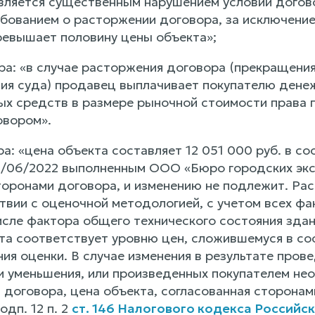
является существенным нарушением условий догов
ебованием о расторжении договора, за исключение
превышает половину цены объекта»;
ра: «в случае расторжения договора (прекращения
ия суда) продавец выплачивает покупателю денеж
х средств в размере рыночной стоимости права п
овором».
ра: «цена объекта составляет 12 051 000 руб. в с
/06/2022 выполненным ООО «Бюро городских эксп
торонами договора, и изменению не подлежит. Рас
твии с оценочной методологией, с учетом всех ф
исле фактора общего технического состояния здан
та соответствует уровню цен, сложившемуся в с
ния оценки. В случае изменения в результате про
ти уменьшения, или произведенных покупателем не
 договора, цена объекта, согласованная сторонам
одп. 12 п. 2
ст. 146 Налогового кодекса Россий