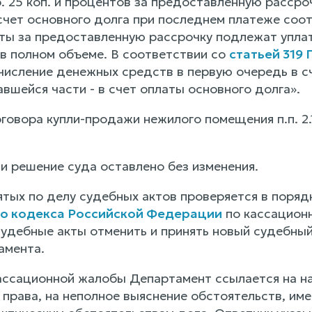
. 25 коп. и процентов за предоставленную рассро
 счет основного долга при последнем платеже соо
ты за предоставленную рассрочку подлежат уплат
 в полном объеме. В соответствии со
статьей 319 
числение денежных средств в первую очередь в с
авшейся части - в счет оплаты основного долга».
ора купли-продажи нежилого помещения п.п. 2.1.2, 2.1.6
и решение суда оставлено без изменения.
ятых по делу судебных актов проверяется в поря
о кодекса Российской Федерации
по кассацион
удебные акты отменить и принять новый судебный 
амента.
ассационной жалобы Департамент ссылается на н
 права, на неполное выяснение обстоятельств, им