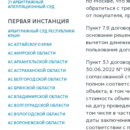
по Москве, что 
21 АРБИТРАЖНЫЙ
АПЕЛЛЯЦИОННЫЙ СУД
обратиться с тр
от покупателя, 
ПЕРВАЯ ИНСТАНЦИЯ
Пункт 7.9 догово
АРБИТРАЖНЫЙ СУД РЕСПУБЛИКИ
основании решен
КРЫМ
вычетом денежны
АС АЛТАЙСКОГО КРАЯ
пользования дог
АС АМУРСКОЙ ОБЛАСТИ
Пункт 3.1 догово
АС АРХАНГЕЛЬСКОЙ ОБЛАСТИ
30.06.2022 № 09
АС АСТРАХАНСКОЙ ОБЛАСТИ
согласованной с
АС БЕЛГОРОДСКОЙ ОБЛАСТИ
полном соответс
АС БРЯНСКОЙ ОБЛАСТИ
объекта, в том ч
АС ВЛАДИМИРСКОЙ ОБЛАСТИ
стоимость объек
на дату проведе
АС ВОЛГОГРАДСКОЙ ОБЛАСТИ
том числе в час
АС ВОЛОГОДСКОЙ ОБЛАСТИ
даты заключения
АС ВОРОНЕЖСКОЙ ОБЛАСТИ
соответствии с п