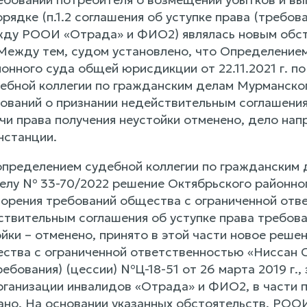
ядке (п.1.2 соглашения об уступке права (требова
ду РООИ «Отрада» и ФИО2) являлась новым обст
 Между тем, судом установлено, что Определение
онного суда общей юрисдикции от 22.11.2021 г. п
бной коллегии по гражданским делам Мурманского 
ований о признании недействительным соглашения 
ачи права получения неустойки отменено, дело на
нстанции.
пределением судебной коллегии по гражданским 
 делу № 33-70/2022 решение Октябрьского районног
ворения требований общества с ограниченной отв
твительным соглашения об уступке права требован
йки – отменено, принято в этой части новое реше
ства с ограниченной ответственностью «Ниссан С
ребования) (цессии) №Ц-18-51 от 26 марта 2019 г.
ганизации инвалидов «Отрада» и ФИО2, в части п
зано. На основании указанных обстоятельств, РОО