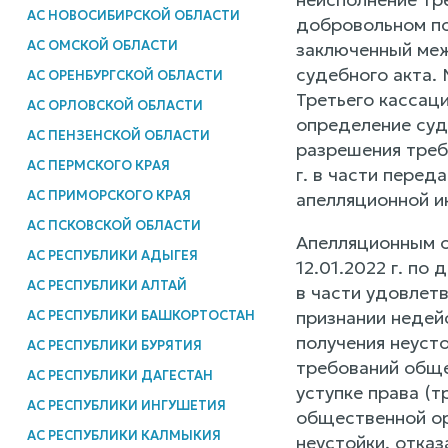
АС НОВОСИБИРСКОЙ ОБЛАСТИ
добровольном пор
АС ОМСКОЙ ОБЛАСТИ
заключенный меж
судебного акта.
АС ОРЕНБУРГСКОЙ ОБЛАСТИ
Третьего кассаци
АС ОРЛОВСКОЙ ОБЛАСТИ
определение суде
АС ПЕНЗЕНСКОЙ ОБЛАСТИ
разрешения треб
АС ПЕРМСКОГО КРАЯ
г. в части перед
АС ПРИМОРСКОГО КРАЯ
апелляционной и
АС ПСКОВСКОЙ ОБЛАСТИ
Апелляционным о
АС РЕСПУБЛИКИ АДЫГЕЯ
12.01.2022 г. по
АС РЕСПУБЛИКИ АЛТАЙ
в части удовлет
признании недейс
АС РЕСПУБЛИКИ БАШКОРТОСТАН
получения неусто
АС РЕСПУБЛИКИ БУРЯТИЯ
требований обще
АС РЕСПУБЛИКИ ДАГЕСТАН
уступке права (т
АС РЕСПУБЛИКИ ИНГУШЕТИЯ
общественной ор
АС РЕСПУБЛИКИ КАЛМЫКИЯ
неустойки, отка