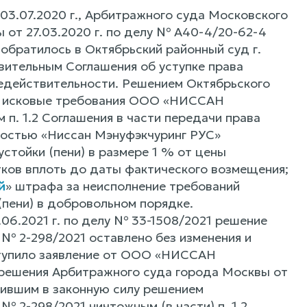
03.07.2020 г., Арбитражного суда Московского
 от 27.03.2020 г. по делу № А40-4/20-62-4
ратилось в Октябрьский районный суд г.
ительным Соглашения об уступке права
 недействительности. Решением Октябрьского
021 исковые требования ООО «НИССАН
 1.2 Соглашения в части передачи права
нностью «Ниссан Мэнуфэкчуринг РУС»
устойки (пени) в размере 1 % от цены
ков вплоть до даты фактического возмещения;
й
» штрафа за неисполнение требований
(пени) в добровольном порядке.
06.2021 г. по делу № 33-1508/2021 решение
у № 2-298/2021 оставлено без изменения и
ступило заявление от ООО «НИССАН
ешения Арбитражного суда города Москвы от
упившим в законную силу решением
 № 2-298/2021 ничтожным (в части) п. 1.2