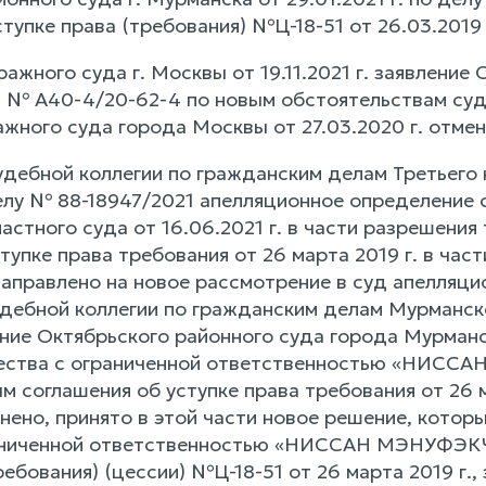
тупке права (требования) №Ц-18-51 от 26.03.2019 
ажного суда г. Москвы от 19.11.2021 г. заявл
 № А40-4/20-62-4 по новым обстоятельствам суд
жного суда города Москвы от 27.03.2020 г. отмен
дебной коллегии по гражданским делам Третьего
 делу № 88-18947/2021 апелляционное определение
астного суда от 16.06.2021 г. в части разрешени
тупке права требования от 26 марта 2019 г. в час
направлено на новое рассмотрение в суд апелляц
дебной коллегии по гражданским делам Мурманског
ие Октябрьского районного суда города Мурманска
ества с ограниченной ответственностью «НИСС
 соглашения об уступке права требования от 26 м
енено, принято в этой части новое решение, кото
аниченной ответственностью «НИССАН МЭНУФЭКЧ
ребования) (цессии) №Ц-18-51 от 26 марта 2019 г.