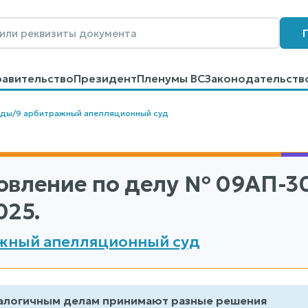
равительство
Президент
Пленумы ВС
Законодательств
говоров
Контакты
Помощь
Поиск
уды
/
9 арбитражный апелляционный суд
овление по делу
№ 09АП-3
025.
жный апелляционный суд
алогичным делам принимают разные решения