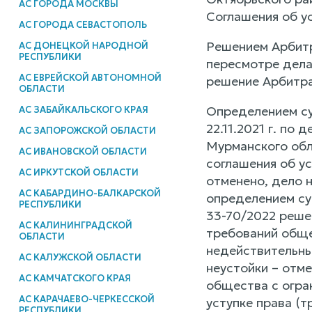
АС ГОРОДА МОСКВЫ
Соглашения об ус
АС ГОРОДА СЕВАСТОПОЛЬ
Решением Арбитр
АС ДОНЕЦКОЙ НАРОДНОЙ
РЕСПУБЛИКИ
пересмотре дела
АС ЕВРЕЙСКОЙ АВТОНОМНОЙ
решение Арбитра
ОБЛАСТИ
Определением су
АС ЗАБАЙКАЛЬСКОГО КРАЯ
22.11.2021 г. по
АС ЗАПОРОЖСКОЙ ОБЛАСТИ
Мурманского обл
АС ИВАНОВСКОЙ ОБЛАСТИ
соглашения об ус
АС ИРКУТСКОЙ ОБЛАСТИ
отменено, дело 
АС КАБАРДИНО-БАЛКАРСКОЙ
определением су
РЕСПУБЛИКИ
33-70/2022 решен
АС КАЛИНИНГРАДСКОЙ
требований общ
ОБЛАСТИ
недействительным
АС КАЛУЖСКОЙ ОБЛАСТИ
неустойки – отм
АС КАМЧАТСКОГО КРАЯ
общества с огр
АС КАРАЧАЕВО-ЧЕРКЕССКОЙ
уступке права (т
РЕСПУБЛИКИ