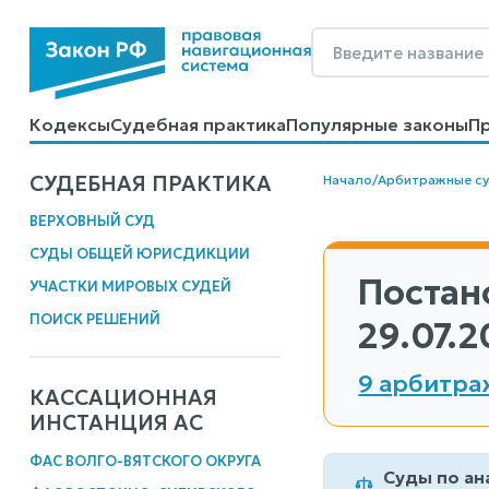
Кодексы
Судебная практика
Популярные законы
П
Калькуляторы
Справочные материалы
Образцы до
СУДЕБНАЯ ПРАКТИКА
Начало
/
Арбитражные с
ВЕРХОВНЫЙ СУД
СУДЫ ОБЩЕЙ ЮРИСДИКЦИИ
Постан
УЧАСТКИ МИРОВЫХ СУДЕЙ
ПОИСК РЕШЕНИЙ
29.07.2
9 арбитра
КАССАЦИОННАЯ
ИНСТАНЦИЯ АС
ФАС ВОЛГО-ВЯТСКОГО ОКРУГА
Суды по ан