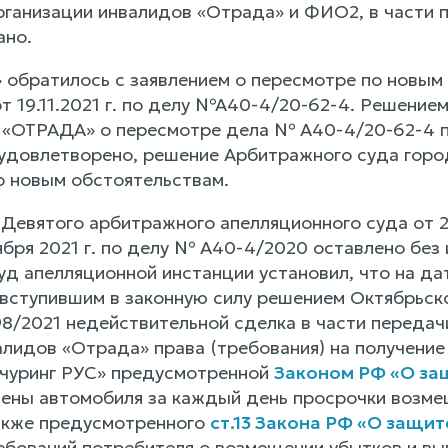
ганизации инвалидов «Отрада» и ФИО2, в части п
ано.
братилось с заявлением о пересмотре по новым
 19.11.2021 г. по делу №А40-4/20-62-4. Решением 
«ОТРАДА» о пересмотре дела № А40-4/20-62-4 п
удовлетворено, решение Арбитражного суда города
о новым обстоятельствам.
Девятого арбитражного апелляционного суда от 24
ября 2021 г. по делу № А40-4/2020 оставлено без
д апелляционной инстанции установил, что на д
вступившим в законную силу решением Октябрьског
298/2021 недействительной сделка в части перед
алидов «Отрада» права (требования) на получени
чуринг РУС» предусмотренной
Законом РФ «О за
цены автомобиля за каждый день просрочки возме
акже предусмотренного
ст.13 Закона РФ «О защи
ебований потребителя о возмещении убытков и вып