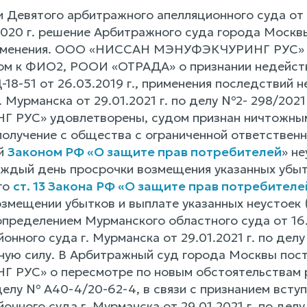
 Девятого арбитражного апелляционного суда от 
2020 г. решение Арбитражного суда города Москвы
изменения. ООО «НИССАН МЭНУФЭКЧУРИНГ РУС» об
ом к ФИО2, РООИ «ОТРАДА» о признании недейств
-18-51 от 26.03.2019 г., применения последствий
г. Мурманска от 29.01.2021 г. по делу №2- 298/2
УС» удовлетворены, судом признан ничтожным п.
 получение с общества с ограниченной ответстве
й
Законом РФ «О защите прав потребителей
» не
аждый день просрочки возмещения указанных убыт
го
ст. 13 Закона РФ «О защите прав потребителе
озмещении убытков и выплате указанных неустоек 
пределением Мурманского областного суда от 16.
онного суда г. Мурманска от 29.01.2021 г. по дел
нную силу. В Арбитражный суд города Москвы по
РУС» о пересмотре по новым обстоятельствам р
 делу № А40-4/20-62-4, в связи с признанием вст
онного суда г. Мурманска от 29.01.2021 г. по делу