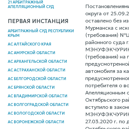
21 АРБИТРАЖНЫЙ
Постановлениями
АПЕЛЛЯЦИОННЫЙ СУД
округа от 25.09.
оставлено без 
ПЕРВАЯ ИНСТАНЦИЯ
Мурманска с иск
АРБИТРАЖНЫЙ СУД РЕСПУБЛИКИ
(требования) №Ц
КРЫМ
районного суда 
АС АЛТАЙСКОГО КРАЯ
МЭНУФЭКЧУРИНГ Р
АС АМУРСКОЙ ОБЛАСТИ
(требования) на
АС АРХАНГЕЛЬСКОЙ ОБЛАСТИ
предусмотренно
автомобиля за к
АС АСТРАХАНСКОЙ ОБЛАСТИ
предусмотренно
АС БЕЛГОРОДСКОЙ ОБЛАСТИ
потребителя о в
АС БРЯНСКОЙ ОБЛАСТИ
Апелляционным о
АС ВЛАДИМИРСКОЙ ОБЛАСТИ
Октябрьского рай
АС ВОЛГОГРАДСКОЙ ОБЛАСТИ
вступило в зако
МЭНУФЭКЧУРИНГ 
АС ВОЛОГОДСКОЙ ОБЛАСТИ
27.03.2020 г. по
АС ВОРОНЕЖСКОЙ ОБЛАСТИ
Октябрьского рай