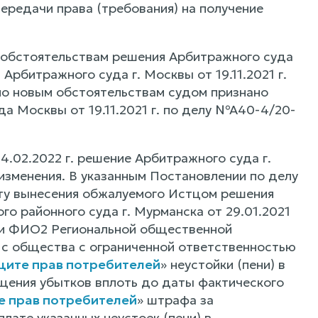
ередачи права (требования) на получение
 обстоятельствам решения Арбитражного суда
Арбитражного суда г. Москвы от 19.11.2021 г.
о новым обстоятельствам судом признано
 Москвы от 19.11.2021 г. по делу №А40-4/20-
.02.2022 г. решение Арбитражного суда г.
 изменения. В указанным Постановлении по делу
ату вынесения обжалуемого Истцом решения
о районного суда г. Мурманска от 29.01.2021
ачи ФИО2 Региональной общественной
е с общества с ограниченной ответственностью
щите прав потребителей
» неустойки (пени) в
щения убытков вплоть до даты фактического
те прав потребителей
» штрафа за
лате указанных неустоек (пени) в