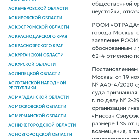
общественной ор
АС КЕМЕРОВСКОЙ ОБЛАСТИ
неустойки, отказ
АС КИРОВСКОЙ ОБЛАСТИ
РООИ «ОТРАДА» о
АС КОСТРОМСКОЙ ОБЛАСТИ
города Москвы от
АС КРАСНОДАРСКОГО КРАЯ
заявление РООИ 
АС КРАСНОЯРСКОГО КРАЯ
обоснованным и 
62-4 отменено п
АС КУРГАНСКОЙ ОБЛАСТИ
АС КУРСКОЙ ОБЛАСТИ
Постановлением 
АС ЛИПЕЦКОЙ ОБЛАСТИ
Москвы от 19 но
АС ЛУГАНСКОЙ НАРОДНОЙ
№ А40-4/2020 су
РЕСПУБЛИКИ
суда признанная 
АС МАГАДАНСКОЙ ОБЛАСТИ
г. по делу № 2-
АС МОСКОВСКОЙ ОБЛАСТИ
организации инв
«Ниссан Сэнуфэк
АС МУРМАНСКОЙ ОБЛАСТИ
размере 1 % от 
АС НИЖЕГОРОДСКОЙ ОБЛАСТИ
возмещения, а т
АС НОВГОРОДСКОЙ ОБЛАСТИ
неисполнение тр