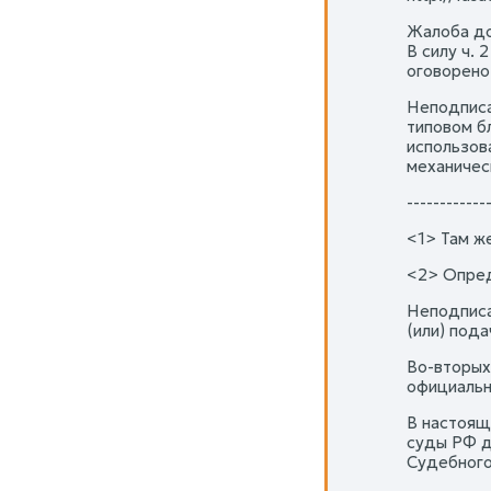
Жалоба до
В силу ч.
оговорено
Неподписа
типовом б
использов
механичес
------------
<1> Там же
<2> Опред
Неподписа
(или) пода
Во-вторых
официальн
В настоящ
суды РФ д
Судебного