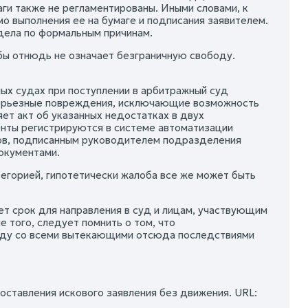
ги также не регламентированы. Иными словами, к
о выполнения ее на бумаге и подписания заявителем.
дела по формальным причинам.
бы отнюдь не означает безграничную свободу.
ных судах при поступлении в арбитражный суд
серьезные повреждения, исключающие возможность
ет акт об указанных недостатках в двух
нты регистрируются в системе автоматизации
ов, подписанным руководителем подразделения
окументами.
тегорией, гипотетически жалоба все же может быть
т срок для направления в суд и лицам, участвующим
 того, следует помнить о том, что
суду со всеми вытекающими отсюда последствиями
оставления искового заявления без движения. URL: