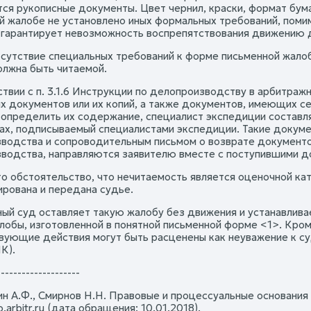
ся рукописные документы. Цвет чернил, краски, формат бума
й жалобе не установлено иных формальных требований, помим
 гарантирует невозможность воспрепятствования движению 
сутствие специальных требований к форме письменной жало
лжна быть читаемой.
ствии с п. 3.1.6 Инструкции по делопроизводству в арбитраж
х документов или их копий, а также документов, имеющих 
 определить их содержание, специалист экспедиции составля
ах, подписываемый специалистами экспедиции. Такие докуме
водства и сопроводительным письмом о возврате документ
водства, направляются заявителю вместе с поступившими д
то обстоятельство, что нечитаемость является оценочной ка
ирована и передана судье.
ый суд оставляет такую жалобу без движения и устанавливае
лобы, изготовленной в понятной письменной форме <1>. Кроме
вующие действия могут быть расценены как неуважение к 
ПК).
--------------------
ин А.Ф., Смирнов Н.Н. Правовые и процессуальные основания 
uo.arbitr.ru (дата обращения: 10.01.2018).