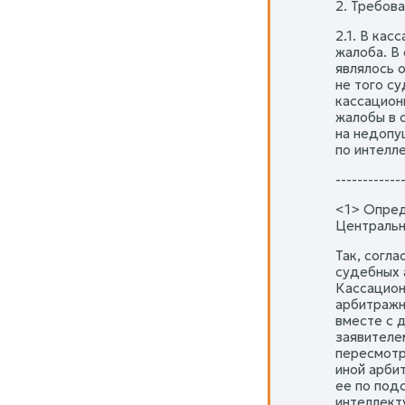
2. Требов
2.1. В ка
жалоба. В
являлось 
не того с
кассацион
жалобы в 
на недопу
по интелл
------------
<1> Опред
Центральн
Так, согл
судебных 
Кассацион
арбитражн
вместе с 
заявителе
пересмотр
иной арби
ее по под
интеллект