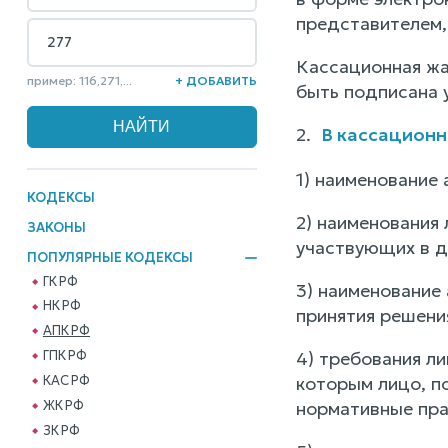
представителем,
Кассационная жа
пример: 116,271,...
+ ДОБАВИТЬ
быть подписана 
2.
В кассацион
1) наименование
КОДЕКСЫ
2) наименования 
ЗАКОНЫ
участвующих в де
ПОПУЛЯРНЫЕ КОДЕКСЫ
ГК РФ
3) наименование
НК РФ
принятия решени
АПК РФ
ГПК РФ
4) требования л
КАС РФ
которым лицо, п
ЖК РФ
нормативные пра
ЗК РФ