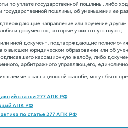
готы по уплате государственной пошлины, либо хо
ы государственной пошлины, об уменьшении ее ра
одтверждающие направление или вручение другим 
лобы и документов, которые у них отсутствуют;
 или иной документ, подтверждающие полномочия
в о высшем юридическом образовании или об учен
подписавшего кассационную жалобу, либо докумен
ренного, арбитражного управляющего, единоличног
рилагаемые к кассационной жалобе, могут быть пр
акций статьи 277 АПК РФ
кций АПК РФ
актика по статье 277 АПК РФ