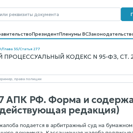
равительство
Президент
Пленумы ВС
Законодательств
говоров
Контакты
Помощь
Поиск
Ф
/
Глава 35
/
Статья 277
ПРОЦЕССУАЛЬНЫЙ КОДЕКС N 95-ФЗ, СТ. 2
77 АПК РФ. Форма и содерж
(действующая редакция)
 жалоба подается в арбитражный суд на бумажном 
нного документа. Кассационная жалоба подписыва