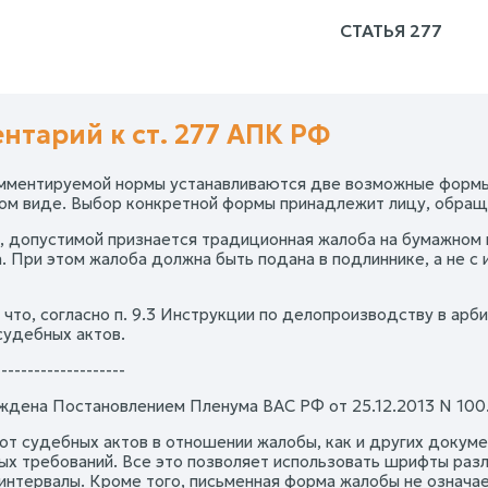
СТАТЬЯ 277
нтарий к ст. 277 АПК РФ
 комментируемой нормы устанавливаются две возможные формы
ом виде. Выбор конкретной формы принадлежит лицу, обра
, допустимой признается традиционная жалоба на бумажном н
. При этом жалоба должна быть подана в подлиннике, а не с
 что, согласно п. 9.3 Инструкции по делопроизводству в арб
судебных актов.
--------------------
ждена Постановлением Пленума ВАС РФ от 25.12.2013 N 100
 от судебных актов в отношении жалобы, как и других докум
ых требований. Все это позволяет использовать шрифты разл
 интервалы. Кроме того, письменная форма жалобы не означа