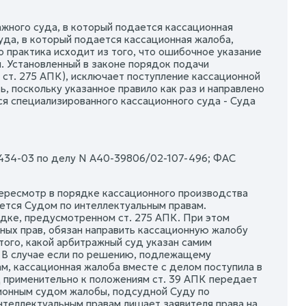
ажного суда, в который подается кассационная
уда, в который подается кассационная жалоба,
 практика исходит из того, что ошибочное указание
. Установленный в законе порядок подачи
 ст. 275 АПК), исключает поступление кассационной
, поскольку указанное правило как раз и направлено
я специализированного кассационного суда - Суда
434-03 по делу N А40-39806/02-107-496; ФАС
 пересмотр в порядке кассационного производства
ется Судом по интеллектуальным правам.
дке, предусмотренном ст. 275 АПК. При этом
ных прав, обязан направить кассационную жалобу
того, какой арбитражный суд указан самим
. В случае если по решению, подлежащему
м, кассационная жалоба вместе с делом поступила в
д применительно к положениям ст. 39 АПК передает
ционным судом жалобы, подсудной Суду по
интеллектуальным правам лишает заявителя права на