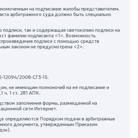
лномоченным на подписание жалобы представителем.
 акта арбитражного суда должно быть специально
о подписи, так и содержащая светокопию подписи на
екст фамилии подписанта <1>. Возможность
оспроизведения подписи с помощью средств
ьным законом не предусмотрена <2>.
5-12094/2008-СГ3-15.
цом, не имеющим полномочий на ее подписание и
 ч. 1 ст. 281 АПК.
дством заполнения формы, размещенной на
ационной сети Интернет.
иде определяются Порядком подачи в арбитражные
ронного документа, утвержденным Приказом
док).