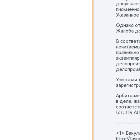
допускают
письменно
Указанное
Однако от
Жалоба до
В соответ
нечитаемы
правильно
экземпляр
делопроиз
делопроиз
Учитывая 
зарегистр
Арбитражн
в деле, жа
соответст
(ст. 119 А
------------
<1> Бакул
http://fas