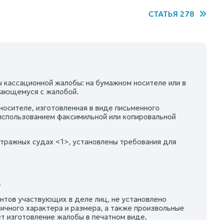
СТАТЬЯ 278
 кассационной жалобы: на бумажном носителе или в
щающемуся с жалобой.
осителе, изготовленная в виде письменного
 использованием факсимильной или копировальной
итражных судах <1>, установлены требования для
.
ентов участвующих в деле лиц, не установлено
ичного характера и размера, а также произвольные
ет изготовление жалобы в печатном виде,