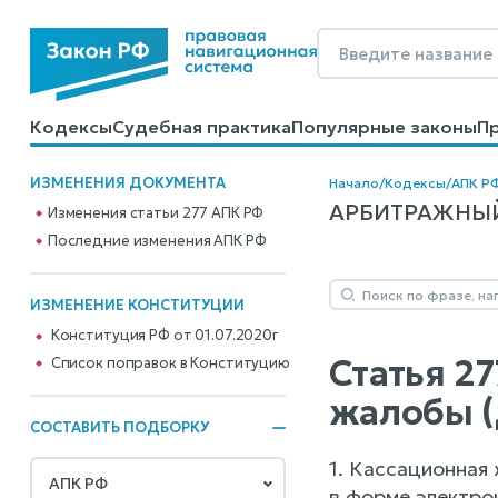
Кодексы
Судебная практика
Популярные законы
П
Калькуляторы
Справочные материалы
Образцы до
ИЗМЕНЕНИЯ ДОКУМЕНТА
Начало
/
Кодексы
/
АПК Р
АРБИТРАЖНЫЙ 
Изменения статьи 277 АПК РФ
Последние изменения АПК РФ
ИЗМЕНЕНИЕ КОНСТИТУЦИИ
Конституция РФ от 01.07.2020г
Статья 2
Cписок поправок в Конституцию
жалобы 
СОСТАВИТЬ ПОДБОРКУ
1. Кассационная
в форме электро