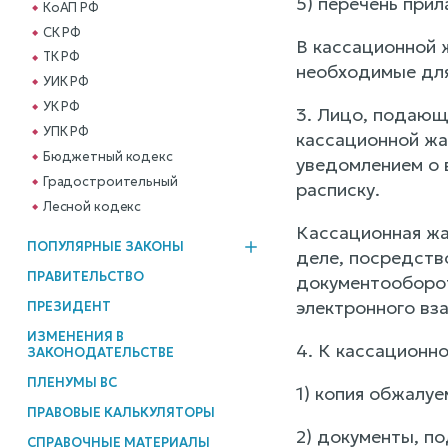
5) перечень прил
КоАП РФ
СК РФ
В кассационной 
ТК РФ
необходимые для
УИК РФ
УК РФ
3. Лицо, подающ
УПК РФ
кассационной жа
Бюджетный кодекс
уведомлением о 
Градостроительный
расписку.
Лесной кодекс
Кассационная жа
ПОПУЛЯРНЫЕ ЗАКОНЫ
деле, посредств
ПРАВИТЕЛЬСТВО
документооборот
электронного вз
ПРЕЗИДЕНТ
ИЗМЕНЕНИЯ В
4. К кассационн
ЗАКОНОДАТЕЛЬСТВЕ
ПЛЕНУМЫ ВС
1) копия обжалуе
ПРАВОВЫЕ КАЛЬКУЛЯТОРЫ
2) документы, п
СПРАВОЧНЫЕ МАТЕРИАЛЫ