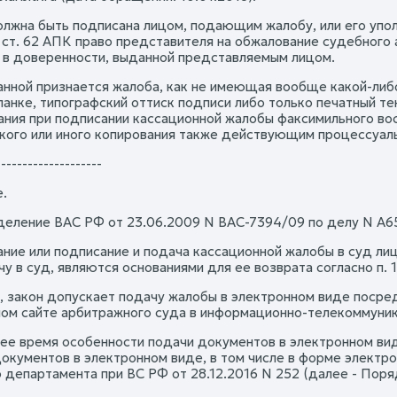
лжна быть подписана лицом, подающим жалобу, или его упо
 2 ст. 62 АПК право представителя на обжалование судебного
 в доверенности, выданной представляемым лицом.
нной признается жалоба, как не имеющая вообще какой-либ
ланке, типографский оттиск подписи либо только печатный т
ания при подписании кассационной жалобы факсимильного в
кого или иного копирования также действующим процессуал
--------------------
.
еление ВАС РФ от 23.06.2009 N ВАС-7394/09 по делу N А6
ние или подписание и подача кассационной жалобы в суд ли
чу в суд, являются основаниями для ее возврата согласно п. 1.1
, закон допускает подачу жалобы в электронном виде посре
ом сайте арбитражного суда в информационно-телекоммуник
ее время особенности подачи документов в электронном в
окументов в электронном виде, в том числе в форме элект
 департамента при ВС РФ от 28.12.2016 N 252 (далее - Поря