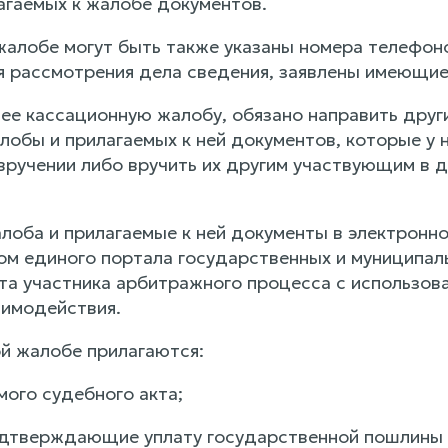
агаемых к жалобе документов.
жалобе могут быть также указаны номера телефоно
 рассмотрения дела сведения, заявлены имеющие
ее кассационную жалобу, обязано направить друг
лобы и прилагаемых к ней документов, которые у 
вручении либо вручить их другим участвующим в д
лоба и прилагаемые к ней документы в электронн
ом единого портала государственных и муниципаль
а участника арбитражного процесса с использов
аимодействия.
ой жалобе прилагаются:
мого судебного акта;
одтверждающие уплату государственной пошлины в