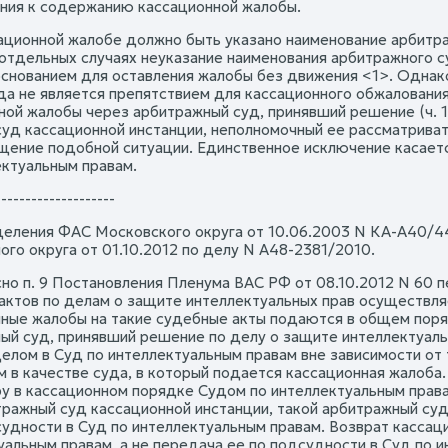
ания к содержанию кассационной жалобы.
ссационной жалобе должно быть указано наименование арбитр
 отдельных случаях неуказание наименования арбитражного с
основанием для оставления жалобы без движения <1>. Однако
уда не является препятствием для кассационного обжалования
ной жалобы через арбитражный суд, принявший решение (ч. 1
суд кассационной инстанции, неполномочный ее рассматривать
щение подобной ситуации. Единственное исключение касаетс
ектуальным правам.
--------------------
еления ФАС Московского округа от 10.06.2003 N КА-А40/4
ого округа от 01.10.2012 по делу N А48-2381/2010.
асно п. 9 Постановления Пленума ВАС РФ от 08.10.2012 N 60
актов по делам о защите интеллектуальных прав осуществля
ные жалобы на такие судебные акты подаются в общем поря
ый суд, принявший решение по делу о защите интеллектуаль
делом в Суд по интеллектуальным правам вне зависимости от 
м в качестве суда, в который подается кассационная жалоба
у в кассационном порядке Судом по интеллектуальным права
тражный суд кассационной инстанции, такой арбитражный су
судности в Суд по интеллектуальным правам. Возврат касса
уальным правам, а не передача ее по подсудности в Суд по 