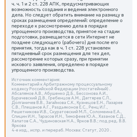
ч. ч. 1 и 2 ст. 228 АПК, предусматривающих
возможность создания и ведения электронного
дела. Но следует обратить внимание на разницу в
сроках размещения определений: определение о
переходе к рассмотрению дела в порядке
упрощенного производства, принятое на стадии
подготовки, размещается в сети Интернет не
позднее следующего (рабочего) дня после его
принятия, тогда как в ч. 1 ст. 228 установлен
пятидневный срок размещения для тех дел,
рассмотрение которых сразу, при принятии
искового заявления, определено в порядке
упрощенного производства.
Источник комментария:
Комментарий к Арбитражному процессуальному
кодексу Российской Федерации (постатейный) .
Абсалямов А.В., Абушенко Д.Б., Бессонова А.И.,
Бурачевский Д.В., Гребенцов А.М., Дегтярев С.Л.,
Долганичев В.В., Загайнова С.К., Кузнецов Е.Н., Лазарев
С.В., Плешанов А.Г., Раздьяконов Е.С., Ренц И.Г.,
Решетникова И.В., Скуратовский М.Л., Соломеина Е.А.,
Спицин И.Н., Тарасов И.Н., Тимофеев Ю.А., Хазанов С.Д.,
Халатов С.А., Чудиновская Н.А., Ярков В.В.; под ред. В.В.
Яркова
4-е изд., испр. и перераб. Москва: Статут, 2020 .