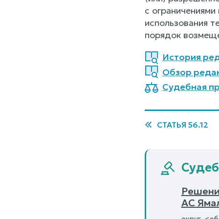
с ограничениями 
использования т
порядок возмеще
История ред
Обзор реда
Судебная пр
СТАТЬЯ 56.12
Судеб
Решени
АС Яма
округ, <о