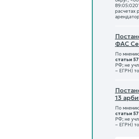
89:05:020
расчетах 
арендатор
Постан
ФАС Се
По мнению
статьи 5
РФ; не уч
– ЕГРН) т
Постан
13 арб
По мнению
статьи 5
РФ; не уч
– ЕГРН) т