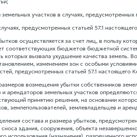
ьи;
 земельных участков в случаях, предусмотренных 
случаях, предусмотренных статьей 57.1 настоящег
ытков осуществляется за счет лиц, в пользу кото
счет соответствующих бюджетов бюджетной систем
ть которых вызвала ухудшение качества земель. В
становлением, изменением зон с особыми условиям
стей, предусмотренных статьей 57.1 настоящего К
 размеров возмещения убытки собственников земел
 и арендаторов земельных участков определяютс
ствующий принятию решения, на основании которо
ков, землепользователей, землевладельцев и арен
еления состава и размера убытков, предусмотренн
сноса здания, сооружения, объекта незавершенно
го использования (назначения), разрешенного исп