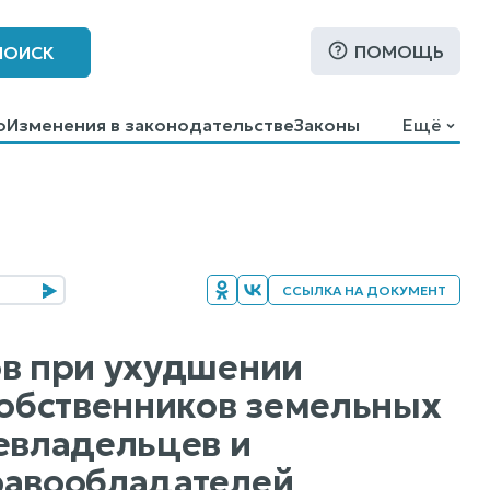
ПОМОЩЬ
ПОИСК
о
Изменения в законодательстве
Законы
Ещё
ССЫЛКА НА ДОКУМЕНТ
ов при ухудшении
собственников земельных
евладельцев и
равообладателей