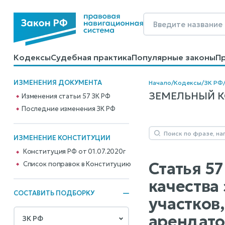
Кодексы
Судебная практика
Популярные законы
П
Калькуляторы
Справочные материалы
Образцы до
ИЗМЕНЕНИЯ ДОКУМЕНТА
Начало
/
Кодексы
/
ЗК РФ
ЗЕМЕЛЬНЫЙ КОД
Изменения статьи 57 ЗК РФ
Последние изменения ЗК РФ
ИЗМЕНЕНИЕ КОНСТИТУЦИИ
Конституция РФ от 01.07.2020г
Статья 5
Cписок поправок в Конституцию
качества
СОСТАВИТЬ ПОДБОРКУ
участков
арендато