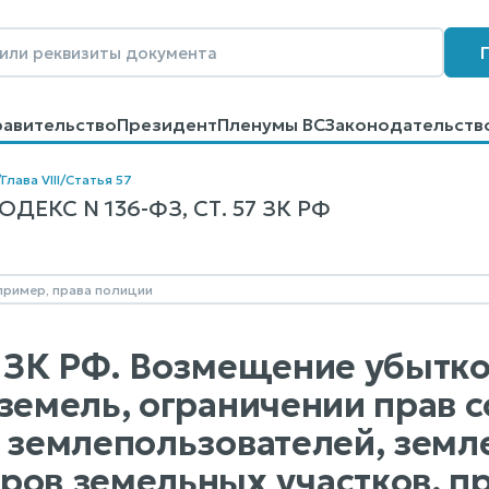
равительство
Президент
Пленумы ВС
Законодательств
говоров
Контакты
Помощь
Поиск
/
Глава VIII
/
Статья 57
ЕКС N 136-ФЗ, СТ. 57 ЗК РФ
7 ЗК РФ. Возмещение убытк
 земель, ограничении прав 
, землепользователей, земл
ров земельных участков, п