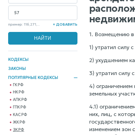
располож
недвижим
пример: 116,271,...
+ ДОБАВИТЬ
1. Возмещению в
1) утратил силу 
2) ухудшением ка
КОДЕКСЫ
ЗАКОНЫ
3) утратил силу 
ПОПУЛЯРНЫЕ КОДЕКСЫ
ГК РФ
4) ограничением
НК РФ
земельных участк
АПК РФ
4.1) ограничени
ГПК РФ
них, лиц, с кот
КАС РФ
государственног
ЖК РФ
изменением зон 
ЗК РФ