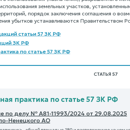
использования земельных участков, установленным
ерриторий, порядок заключения соглашения о возм
ния убытков устанавливаются Правительством Р
акций статьи 57 ЗК РФ
кций ЗК РФ
актика по статье 57 ЗК РФ
СТАТЬЯ 57
ная практика по статье 57 ЗК РФ
е по делу № А81-11993/2024 от 29.08.2025
ло-Ненецкого АО
безличено> , общей площадью 180 и расположенное на нем н