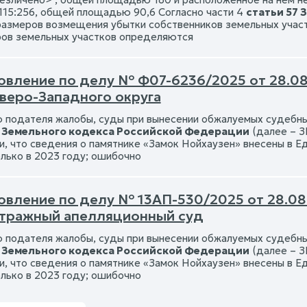
115:256, общей площадью 90,6 Согласно части 4
статьи 57
размеров возмещения убытки собственников земельных участ
ов земельных участков определяются
овление по делу № Ф07-6236/2025 от 28.08
веро-Западного округа
 подателя жалобы, суды при вынесении обжалуемых судебных
7 Земельного кодекса Российской Федерации
(далее – З
ли, что сведения о памятнике «Замок Нойхаузен» внесены в 
олько в 2023 году; ошибочно
овление по делу № 13АП-530/2025 от 28.08
итражный апелляционный суд
 подателя жалобы, суды при вынесении обжалуемых судебных
7 Земельного кодекса Российской Федерации
(далее – З
ли, что сведения о памятнике «Замок Нойхаузен» внесены в 
олько в 2023 году; ошибочно