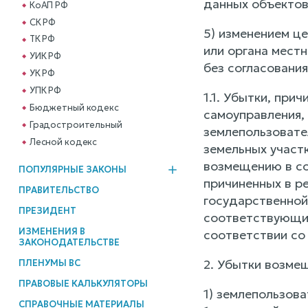
данных объектов
КоАП РФ
СК РФ
5) изменением це
ТК РФ
или органа местн
УИК РФ
без согласования
УК РФ
УПК РФ
1.1. Убытки, пр
Бюджетный кодекс
самоуправления,
Градостроительный
землепользовате
Лесной кодекс
земельных участ
возмещению в со
ПОПУЛЯРНЫЕ ЗАКОНЫ
причиненных в р
ПРАВИТЕЛЬСТВО
государственной 
ПРЕЗИДЕНТ
соответствующих
ИЗМЕНЕНИЯ В
соответствии со
ЗАКОНОДАТЕЛЬСТВЕ
2. Убытки возме
ПЛЕНУМЫ ВС
ПРАВОВЫЕ КАЛЬКУЛЯТОРЫ
1) землепользов
СПРАВОЧНЫЕ МАТЕРИАЛЫ