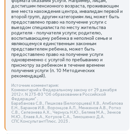
формата оказания услуги. Например, лицам,
достигшим пенсионного возраста, проживающим
вне места нахождения центра, инвалидам первой и
второй групп, другим категориям лиц может быть
предоставлено право на получение услуги с
выездом специалиста по месту жительства
родителя - получателя услуги; родителю,
воспитывающему ребенка в неполной семье и
являющемуся единственным законным
представителем ребенка, может быть
предоставлено право на получение услуги
одновременно с услугой по пребыванию и
присмотру за ребенком в течение времени
получения услуги (п. 10 Методических
рекомендаций).
Источник комментария:
Комментарий к Федеральному закону от 29 декабря
2012 г. N 273-ФЗ "Об образовании в Российской
Федерации" .
Барабанова С.В., Пешкова (Белогорцева) Х.В., Агибалова
Е.Н., Баранов И.В., Воронцов А.Л., Менкенов А.В., Ротко
С.В., Селезнева А.Х., Чернусь Н.Ю., Беляев М.А., Зенков
М.Ю., Елаев А.А., Котухов С.А., Тимошенко Д.А.
СПС КонсультантПлюс. 2023 .