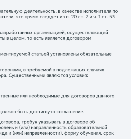
ательную деятельность, в качестве исполнителя по
и, что прямо следует из п. 20 ст. 2 и ч. 1 ст. 53
, разработанных организацией, осуществляющей
ы в целом, то есть является договором
мментируемой статьей установлены обязательные
сторонами, в требуемой в подлежащих случаях
ора. Существенными являются условия:
ественные или необходимые для договоров данного
 должно быть достигнуто соглашение.
оговора, требуя указывать в договоре об
ровень и (или) направленность образовательной
а и (или) направленности), форму обучения, срок