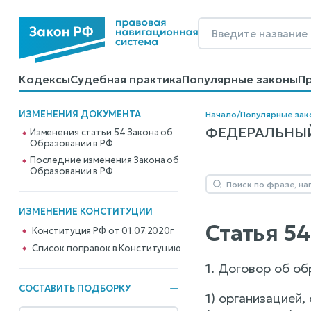
Кодексы
Судебная практика
Популярные законы
П
Калькуляторы
Справочные материалы
Образцы до
ИЗМЕНЕНИЯ ДОКУМЕНТА
Начало
/
Популярные зак
ФЕДЕРАЛЬНЫЙ 
Изменения статьи 54 Закона об
Образовании в РФ
Последние изменения Закона об
Образовании в РФ
ИЗМЕНЕНИЕ КОНСТИТУЦИИ
Статья 5
Конституция РФ от 01.07.2020г
Cписок поправок в Конституцию
1. Договор об о
СОСТАВИТЬ ПОДБОРКУ
1) организацией