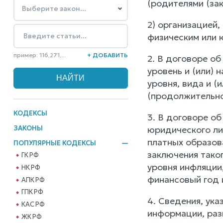
(родителями (за
2) организацией
физическим или 
пример: 116,271,...
+ ДОБАВИТЬ
2. В договоре о
уровень и (или)
уровня, вида и (
(продолжительно
КОДЕКСЫ
3. В договоре об
ЗАКОНЫ
юридического ли
платных образова
ПОПУЛЯРНЫЕ КОДЕКСЫ
заключения таког
ГК РФ
уровня инфляции
НК РФ
финансовый год 
АПК РФ
ГПК РФ
4. Сведения, ук
КАС РФ
информации, раз
ЖК РФ