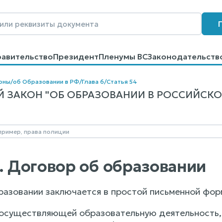
равительство
Президент
Пленумы ВС
Законодательств
говоров
Контакты
Помощь
Поиск
оны
/
об Образовании в РФ
/
Глава 6
/
Статья 54
ЗАКОН "ОБ ОБРАЗОВАНИИ В РОССИЙСКОЙ 
4. Договор об образовании
бразовании заключается в простой письменной фор
, осуществляющей образовательную деятельность, 