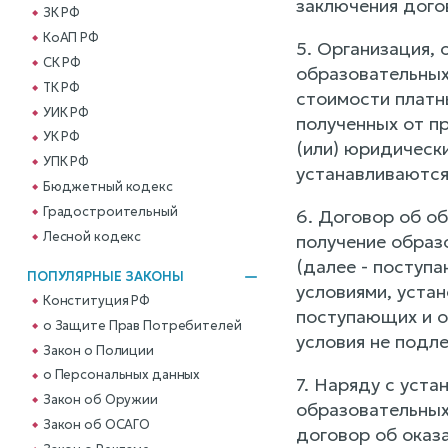
заключения дого
ЗК РФ
КоАП РФ
5. Организация,
СК РФ
образовательных
ТК РФ
стоимости платны
УИК РФ
полученных от п
УК РФ
(или) юридическ
УПК РФ
устанавливаются
Бюджетный кодекс
Градостроительный
6. Договор об о
Лесной кодекс
получение образ
(далее - поступ
ПОПУЛЯРНЫЕ ЗАКОНЫ
условиями, уста
Конституция РФ
поступающих и о
о Защите Прав Потребителей
условия не подл
Закон о Полиции
о Персональных данных
7. Наряду с уст
Закон об Оружии
образовательных
Закон об ОСАГО
договор об оказ