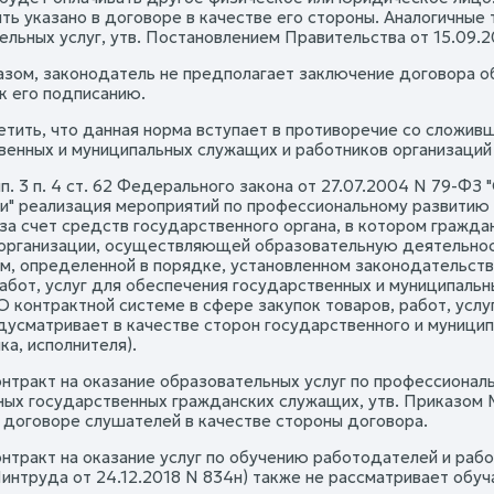
ть указано в договоре в качестве его стороны. Аналогичные
ельных услуг, утв. Постановлением Правительства от 15.09.2
азом, законодатель не предполагает заключение договора об
к его подписанию.
етить, что данная норма вступает в противоречие со сложив
венных и муниципальных служащих и работников организаци
пп. 3 п. 4 ст. 62 Федерального закона от 27.07.2004 N 79-Ф
" реализация мероприятий по профессиональному развитию
 за счет средств государственного органа, в котором граж
 организации, осуществляющей образовательную деятельно
м, определенной в порядке, установленном законодательств
работ, услуг для обеспечения государственных и муниципаль
О контрактной системе в сфере закупок товаров, работ, усл
дусматривает в качестве сторон государственного и муницип
а, исполнителя).
онтракт на оказание образовательных услуг по профессиона
ых государственных гражданских служащих, утв. Приказом М
в договоре слушателей в качестве стороны договора.
онтракт на оказание услуг по обучению работодателей и раб
интруда от 24.12.2018 N 834н) также не рассматривает обу