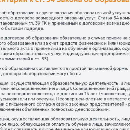
р об образовании в случае оказания образовательной услуги 
остью договора возмездного оказания услуг. Статья 54 ком
становленным гл. 39 ГК и применимым к договорам возмездно
 о бытовом подряде.
е договора об образовании обязательно в случае приема на
го образования или за счет средств физических и (или) юр
тельного акта о приеме лица на обучение в организацию, о
азания образовательных услуг индивидуальным предпринимат
комментарий к ст. 53).
р об образовании составляется в простой письменной форме. 
 договора об образовании могут быть:
зация, осуществляющая образовательную деятельность, и лиц
тели несовершеннолетнего лица). Совершеннолетний граждан
К за несовершеннолетних, не достигших 14 лет (малолетних),
 усыновители или опекуны. Несовершеннолетние в возрасте о
и с письменного согласия своих законных представителей - р
сключением объявленных полностью дееспособными;
зация, осуществляющая образовательную деятельность, лицо,
ое лицо, обязующееся оплатить обучение лица, зачисляемого 
 будет оплачивать другое физическое или юридическое лицо.