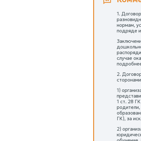
1. Догово
разновидн
нормам, у
подряде и
Заключени
дошкольно
распоряди
случае ок
подробнее 
2. Догово
сторонами
1) органи
представи
1 ст. 28 Г
родители,
образовани
ГК), за и
2) органи
юридическ
обучение,