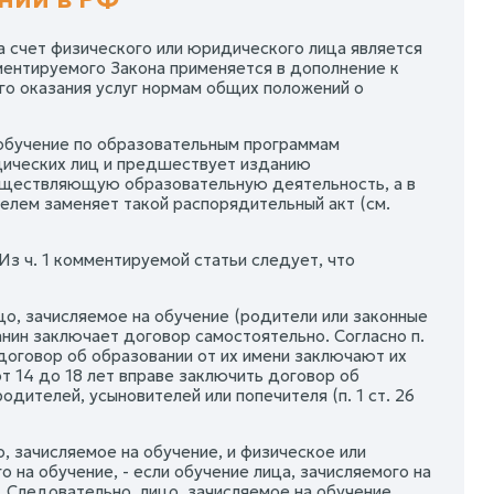
за счет физического или юридического лица является
ментируемого Закона применяется в дополнение к
го оказания услуг нормам общих положений о
 обучение по образовательным программам
идических лиц и предшествует изданию
существляющую образовательную деятельность, а в
елем заменяет такой распорядительный акт (см.
Из ч. 1 комментируемой статьи следует, что
о, зачисляемое на обучение (родители или законные
ин заключает договор самостоятельно. Согласно п.
 договор об образовании от их имени заключают их
т 14 до 18 лет вправе заключить договор об
одителей, усыновителей или попечителя (п. 1 ст. 26
 зачисляемое на обучение, и физическое или
на обучение, - если обучение лица, зачисляемого на
 Следовательно, лицо, зачисляемое на обучение,