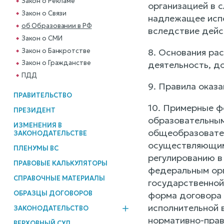
Закон о Рекламе
организацией в с
Закон о Связи
надлежащее испо
об Образовании в РФ
вследствие дейс
Закон о СМИ
Закон о Банкротстве
8. Основания ра
Закон о Гражданстве
деятельность, д
ПДД
9. Правила оказ
ПРАВИТЕЛЬСТВО
10. Примерные ф
ПРЕЗИДЕНТ
образовательным
ИЗМЕНЕНИЯ В
общеобразовател
ЗАКОНОДАТЕЛЬСТВЕ
осуществляющим 
ПЛЕНУМЫ ВС
регулированию в
ПРАВОВЫЕ КАЛЬКУЛЯТОРЫ
федеральным орг
СПРАВОЧНЫЕ МАТЕРИАЛЫ
государственной
ОБРАЗЦЫ ДОГОВОРОВ
форма договора 
исполнительной 
ЗАКОНОДАТЕЛЬСТВО
нормативно-прав
ВЕРХОВНЫЙ СУД