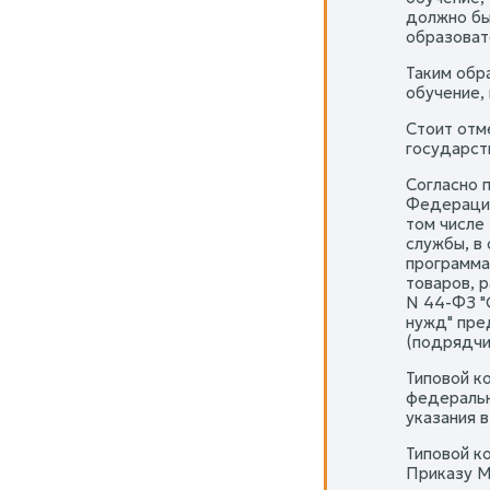
должно бы
образоват
Таким обр
обучение, 
Стоит отм
государст
Согласно 
Федерации
том числе
службы, в
программа
товаров, 
N 44-ФЗ "
нужд" пре
(подрядчик
Типовой к
федеральн
указания 
Типовой к
Приказу М