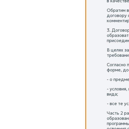
в качеств
Обратим в
договору о
комментир
3. Догово
образоват
присоедине
В целях з
требовани
Согласно 
форме, до
- о предм
- условия
вида;
- все те 
Часть 2 р
образован
программы
освоения 