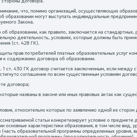
е стороны договора.
нимание, что, помимо организаций, осуществляющих образов
б образовании могут выступать индивидуальные предпринимател
уемого Закона.
р об образовании, как правило, заключается на стандартных
ельную деятельность, условиях, которые должны быть принят
ния (ст. 428 ГК).
ащиты прав потребителей платных образовательных услуг ко
я к содержанию договора об образовании.
п. 1 ст. 430 ГК договор считается заключенным, если между 
стигнуто соглашение по всем существенным условиям догов
ете договора;
, которые названы в законе или иных правовых актах как сущ
условия, относительно которых по заявлению одной из сторон
ассматриваемой статьи конкретизирует условие о предмете д
ии основные характеристики образования, в том числе вид, у
 (часть образовательной программы определенных уровня, вид
образовательной программы (продолжительность обучения).