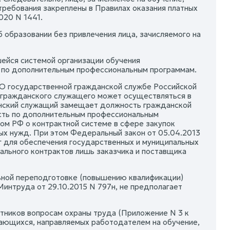
 требования закреплены в Правилах оказания платных
020 N 1441.
 образовании без привлечения лица, зачисляемого на
шейся системой организации обучения
й по дополнительным профессиональным программам.
З "О государственной гражданской службе Российской
 гражданского служащего может осуществляться в
данский служащий замещает должность гражданской
сть по дополнительным профессиональным
ом РФ о контрактной системе в сфере закупок
ных нужд. При этом Федеральный закон от 05.04.2013
уг для обеспечения государственных и муниципальных
ального контрактов лишь заказчика и поставщика
льной переподготовке (повышению квалификации)
интруда от 29.10.2015 N 797н, не предполагает
отников вопросам охраны труда (Приложение N 3 к
чающихся, направляемых работодателем на обучение,