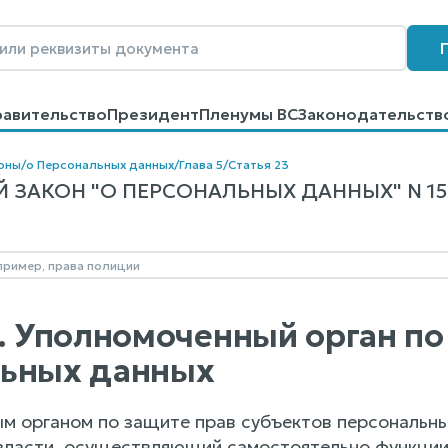
равительство
Президент
Пленумы ВС
Законодательств
говоров
Контакты
Помощь
Поиск
оны
/
о Персональных данных
/
Глава 5
/
Статья 23
ЗАКОН "О ПЕРСОНАЛЬНЫХ ДАННЫХ" N 152-
3. Уполномоченный орган по
льных данных
ым органом по защите прав субъектов персональн
власти, осуществляющий самостоятельно функции