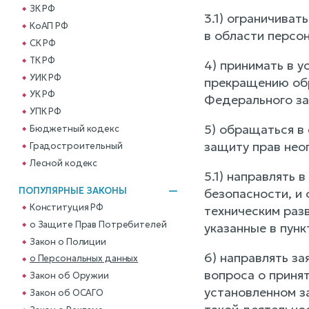
ЗК РФ
3.1) ограничива
КоАП РФ
в области персо
СК РФ
ТК РФ
4) принимать в 
УИК РФ
прекращению обр
УК РФ
Федерального за
УПК РФ
5) обращаться в 
Бюджетный кодекс
защиту прав нео
Градостроительный
Лесной кодекс
5.1) направлять 
ПОПУЛЯРНЫЕ ЗАКОНЫ
безопасности, и
Конституция РФ
техническим раз
о Защите Прав Потребителей
указанные в пунк
Закон о Полиции
6) направлять з
о Персональных данных
вопроса о приня
Закон об Оружии
установленном з
Закон об ОСАГО