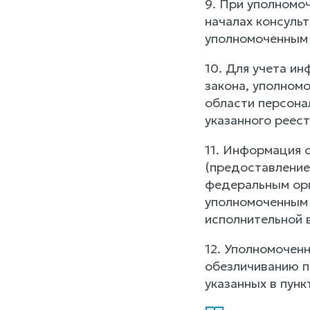
9. При уполномо
началах консуль
уполномоченным 
10. Для учета и
закона, уполном
области персона
указанного реест
11. Информация 
(предоставление
федеральным орг
уполномоченным 
исполнительной 
12. Уполномочен
обезличиванию п
указанных в пунк