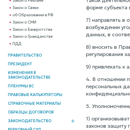
такой деятельнос
Закон о Рекламе
форме субъекта 
Закон о Связи
об Образовании в РФ
7) направлять в
Закон о СМИ
возбуждении уго
Закон о Банкротстве
данных, в соотв
Закон о Гражданстве
ПДД
8) вносить в Пр
регулирования з
ПРАВИТЕЛЬСТВО
ПРЕЗИДЕНТ
9) привлекать к
ИЗМЕНЕНИЯ В
ЗАКОНОДАТЕЛЬСТВЕ
4. В отношении 
персональных да
ПЛЕНУМЫ ВС
конфиденциально
ПРАВОВЫЕ КАЛЬКУЛЯТОРЫ
СПРАВОЧНЫЕ МАТЕРИАЛЫ
5. Уполномоченн
ОБРАЗЦЫ ДОГОВОРОВ
1) организовыва
ЗАКОНОДАТЕЛЬСТВО
законов защиту 
ВЕРХОВНЫЙ СУД