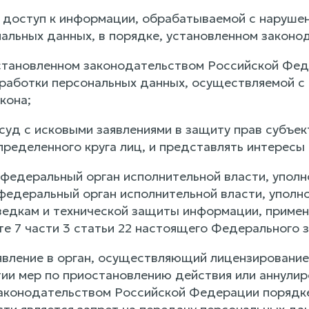
ть доступ к информации, обрабатываемой с наруш
нальных данных, в порядке, установленном закон
установленном законодательством Российской Фе
аботки персональных данных, осуществляемой с
кона;
суд с исковыми заявлениями в защиту прав субъек
пределенного круга лиц, и представлять интересы
в федеральный орган исполнительной власти, упол
 федеральный орган исполнительной власти, упол
ведкам и технической защиты информации, примени
те 7 части 3 статьи 22 настоящего Федерального з
аявление в орган, осуществляющий лицензирование
тии мер по приостановлению действия или аннули
аконодательством Российской Федерации порядке