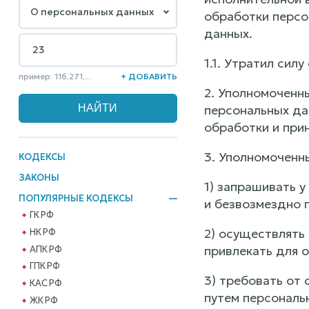
обработки персо
данных.
1.1. Утратил силу
пример: 116,271,...
+ ДОБАВИТЬ
2. Уполномоченн
персональных да
обработки и при
3. Уполномоченн
КОДЕКСЫ
ЗАКОНЫ
1) запрашивать 
ПОПУЛЯРНЫЕ КОДЕКСЫ
и безвозмездно 
ГК РФ
2) осуществлять
НК РФ
привлекать для 
АПК РФ
ГПК РФ
3) требовать от
КАС РФ
путем персональ
ЖК РФ