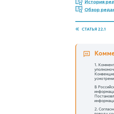
История ред
Обзор редак
СТАТЬЯ 22.1
Комме
1. Коммен
уполномоч
Конвенцией
усмотрени
В Российс
информаци
Постановл
информаци
2. Соглас
поводу со