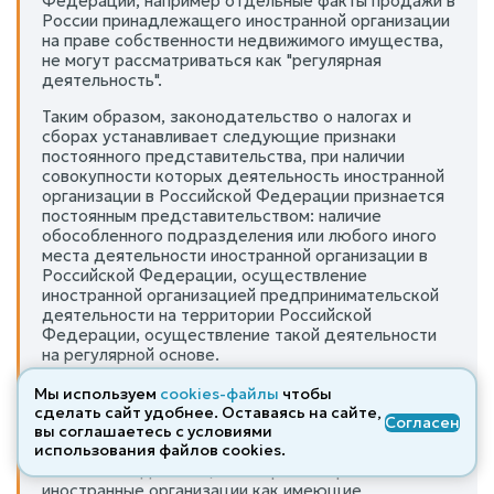
Федерации, например отдельные факты продажи в
России принадлежащего иностранной организации
на праве собственности недвижимого имущества,
не могут рассматриваться как "регулярная
деятельность".
Таким образом, законодательство о налогах и
сборах устанавливает следующие признаки
постоянного представительства, при наличии
совокупности которых деятельность иностранной
организации в Российской Федерации признается
постоянным представительством: наличие
обособленного подразделения или любого иного
места деятельности иностранной организации в
Российской Федерации, осуществление
иностранной организацией предпринимательской
деятельности на территории Российской
Федерации, осуществление такой деятельности
на регулярной основе.
По мнению Минфина России, изложенному в
Мы используем
cookies-файлы
чтобы
письме от 16.04.2010 N 03-00-08/61, факт
сделать сайт удобнее. Оставаясь на сайте,
Согласен
приобретения облигаций иностранными
вы соглашаетесь с условиями
организациями сам по себе не является
использования файлов cооkies.
основанием для того, чтобы рассматривать такие
иностранные организации как имеющие