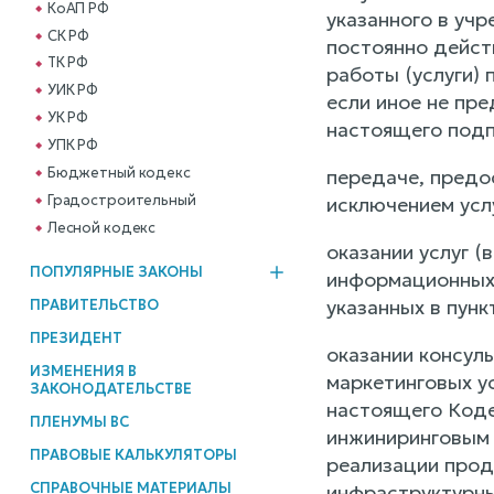
КоАП РФ
указанного в учр
СК РФ
постоянно дейст
ТК РФ
работы (услуги) 
УИК РФ
если иное не пр
УК РФ
настоящего подп
УПК РФ
Бюджетный кодекс
передаче, предос
Градостроительный
исключением услу
Лесной кодекс
оказании услуг 
ПОПУЛЯРНЫЕ ЗАКОНЫ
информационных 
указанных в пунк
ПРАВИТЕЛЬСТВО
ПРЕЗИДЕНТ
оказании консуль
ИЗМЕНЕНИЯ В
маркетинговых ус
ЗАКОНОДАТЕЛЬСТВЕ
настоящего Коде
ПЛЕНУМЫ ВС
инжиниринговым 
ПРАВОВЫЕ КАЛЬКУЛЯТОРЫ
реализации прод
СПРАВОЧНЫЕ МАТЕРИАЛЫ
инфраструктурны