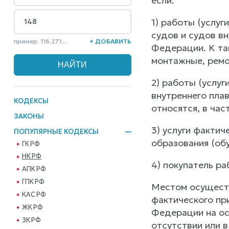
если:
1) работы (услу
судов и судов в
пример: 116,271,...
+ ДОБАВИТЬ
Федерации. К так
монтажные, ремо
2) работы (услу
внутреннего пла
КОДЕКСЫ
относятся, в час
ЗАКОНЫ
3) услуги факти
ПОПУЛЯРНЫЕ КОДЕКСЫ
образования (обу
ГК РФ
НК РФ
4) покупатель р
АПК РФ
ГПК РФ
Местом осуществ
КАС РФ
фактического при
ЖК РФ
Федерации на ос
ЗК РФ
отсутствии или в