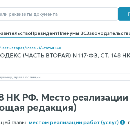
равительство
Президент
Пленумы ВС
Законодательств
говоров
Контакты
Помощь
Поиск
/
Часть вторая
/
Глава 21
/
Статья 148
ЕКС (ЧАСТЬ ВТОРАЯ) N 117-ФЗ, СТ. 148 Н
8 НК РФ. Место реализации 
ющая редакция)
ящей главы
местом реализации работ (услуг)
п