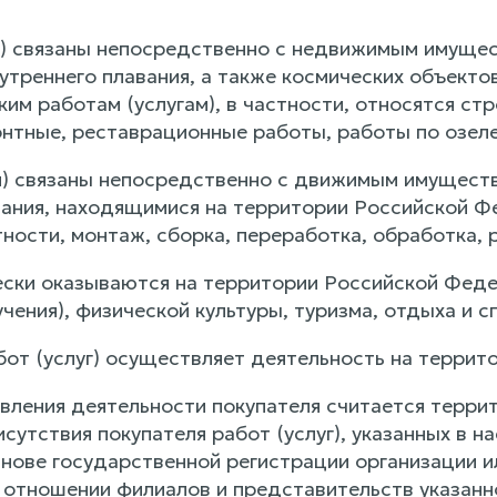
ги) связаны непосредственно с недвижимым имуще
нутреннего плавания, а также космических объект
им работам (услугам), в частности, относятся ст
нтные, реставрационные работы, работы по озелен
ги) связаны непосредственно с движимым имущест
вания, находящимися на территории Российской Фе
тности, монтаж, сборка, переработка, обработка,
чески оказываются на территории Российской Феде
чения), физической культуры, туризма, отдыха и с
абот (услуг) осуществляет деятельность на терри
ления деятельности покупателя считается терри
сутствия покупателя работ (услуг), указанных в 
нове государственной регистрации организации и
 отношении филиалов и представительств указанно