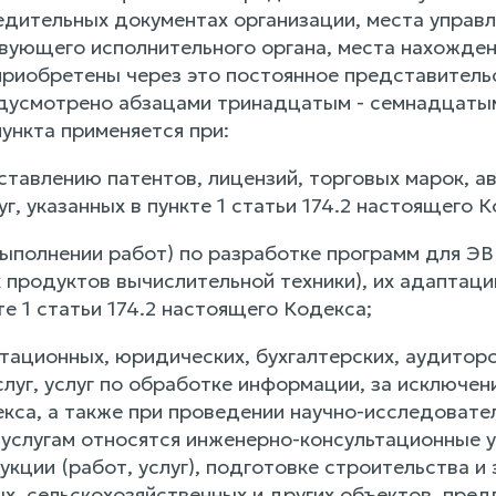
едительных документах организации, места управл
вующего исполнительного органа, места нахожден
приобретены через это постоянное представительс
едусмотрено абзацами тринадцатым - семнадцаты
ункта применяется при:
тавлению патентов, лицензий, торговых марок, ав
г, указанных в пункте 1 статьи 174.2 настоящего К
(выполнении работ) по разработке программ для Э
продуктов вычислительной техники), их адаптации
те 1 статьи 174.2 настоящего Кодекса;
тационных, юридических, бухгалтерских, аудиторс
луг, услуг по обработке информации, за исключение
кса, а также при проведении научно-исследовател
услугам относятся инженерно-консультационные у
укции (работ, услуг), подготовке строительства 
х, сельскохозяйственных и других объектов, пред