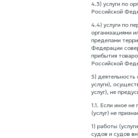
4.3) услуги по 
Российской Феде
4.4) услуги по 
организациями и
пределами терри
Федерации совер
прибытия товаро
Российской Фед
5) деятельность
услуги), осущес
услуг), не преду
1.1. Если иное н
(услуг) не призн
1) работы (услу
судов и судов в