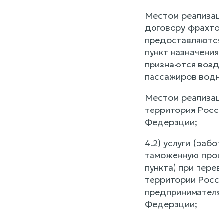
Местом реализац
договору фрахто
предоставляются
пункт назначени
признаются возду
пассажиров водн
Местом реализац
территория Росс
Федерации;
4.2) услуги (ра
таможенную проц
пункта) при пер
территории Росс
предпринимателя
Федерации;