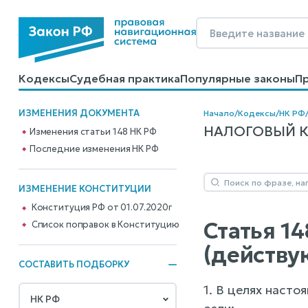
Кодексы
Судебная практика
Популярные законы
П
Калькуляторы
Справочные материалы
Образцы до
ИЗМЕНЕНИЯ ДОКУМЕНТА
Начало
/
Кодексы
/
НК РФ
НАЛОГОВЫЙ КОД
Изменения статьи 148 НК РФ
Последние изменения НК РФ
ИЗМЕНЕНИЕ КОНСТИТУЦИИ
Конституция РФ от 01.07.2020г
Статья 14
Cписок поправок в Конституцию
(действу
СОСТАВИТЬ ПОДБОРКУ
1. В целях насто