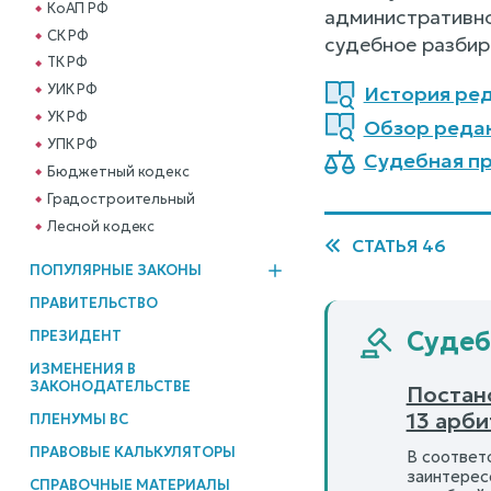
КоАП РФ
административно
СК РФ
судебное разбир
ТК РФ
УИК РФ
История ред
УК РФ
Обзор реда
УПК РФ
Судебная пр
Бюджетный кодекс
Градостроительный
Лесной кодекс
СТАТЬЯ 46
ПОПУЛЯРНЫЕ ЗАКОНЫ
ПРАВИТЕЛЬСТВО
Судеб
ПРЕЗИДЕНТ
ИЗМЕНЕНИЯ В
ЗАКОНОДАТЕЛЬСТВЕ
Постан
13 арб
ПЛЕНУМЫ ВС
ПРАВОВЫЕ КАЛЬКУЛЯТОРЫ
В соответ
заинтерес
СПРАВОЧНЫЕ МАТЕРИАЛЫ