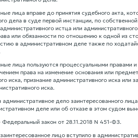
нные лица вправе до принятия судебного акта, ко
го дела в суде первой инстанции, по собственной
 административного истца или административного 
рава или обязанности по отношению к одной из ст
астию в административном деле также по ходатайс
.
нные лица пользуются процессуальными правами и
чением права на изменение основания или предмет
го иска, признание административного иска или з
нистративного иска.
 в административное дело заинтересованного лица
истративном деле или об отказе в этом судом вын
 - Федеральный закон от 28.11.2018 N 451-ФЗ.
и заинтересованное лицо вступило в администрати