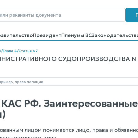
равительство
Президент
Пленумы ВС
Законодательств
говоров
Контакты
Помощь
Поиск
Ф
/
Глава 4
/
Статья 47
ИСТРАТИВНОГО СУДОПРОИЗВОДСТВА N 21-
7 КАС РФ. Заинтересованны
)
сованным лицом понимается лицо, права и обязанн
нистративного дела.