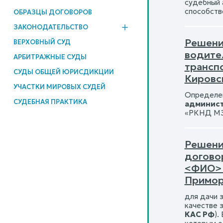
судебный 
способств
ОБРАЗЦЫ ДОГОВОРОВ
ЗАКОНОДАТЕЛЬСТВО
Решени
ВЕРХОВНЫЙ СУД
водите
АРБИТРАЖНЫЕ СУДЫ
трансп
СУДЫ ОБЩЕЙ ЮРИСДИКЦИИ
Кировск
УЧАСТКИ МИРОВЫХ СУДЕЙ
Определен
СУДЕБНАЯ ПРАКТИКА
админист
«РКНД МЗ 
Решени
догово
<ФИО> 
Примор
для дачи 
качестве 
КАС РФ
).