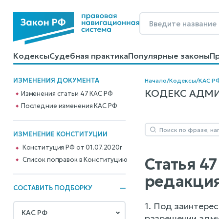
Кодексы
Судебная практика
Популярные законы
П
Калькуляторы
Справочные материалы
Образцы до
ИЗМЕНЕНИЯ ДОКУМЕНТА
Начало
/
Кодексы
/
КАС Р
КОДЕКС АДМИН
Изменения статьи 47 КАС РФ
Последние изменения КАС РФ
ИЗМЕНЕНИЕ КОНСТИТУЦИИ
Конституция РФ от 01.07.2020г
Статья 4
Cписок поправок в Конституцию
редакция
СОСТАВИТЬ ПОДБОРКУ
1. Под заинтере
разрешении адми