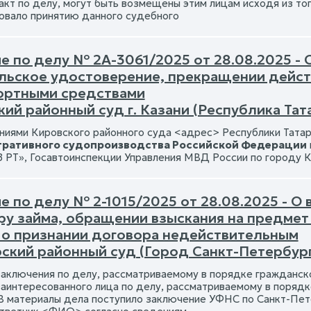
акт по делу, могут быть возмещены этим лицам исходя из то
овало принятию данного судебного
е по делу № 2А-3061/2025 от 28.08.2025 -
льское удостоверение, прекращении действ
ортными средствами
ий районный суд г. Казани (Республика Тат
иями Кировского районного суда <адрес> Республики Татар
ративного судопроизводства Российской Федерации
РТ», Госавтоинспекции Управления МВД России по городу 
е по делу № 2-1015/2025 от 28.08.2025 - О
ру займа, обращении взыскания на предмет 
о признании договора недействительным
ский районный суд (Город Санкт-Петербург
заключения по делу, рассматриваемому в порядке гражданск
заинтересованного лица по делу, рассматриваемому в поряд
 В материалы дела поступило заключение УФНС по Санкт-Пете