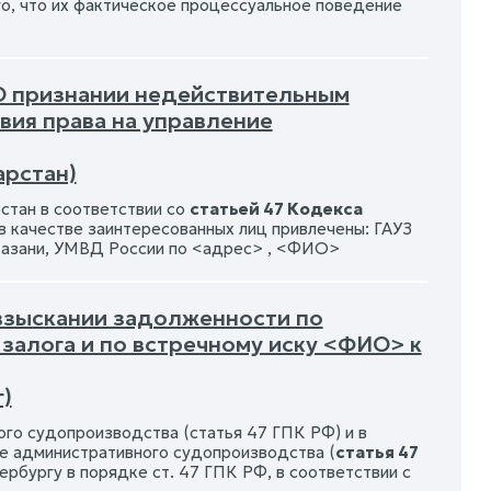
го, что их фактическое процессуальное поведение
 О признании недействительным
ия права на управление
арстан)
стан в соответствии со
статьей 47 Кодекса
в качестве заинтересованных лиц привлечены: ГАУЗ
Казани, УМВД России по <адрес> , <ФИО>
 взыскании задолженности по
залога и по встречному иску <ФИО> к
)
ого судопроизводства (статья 47 ГПК РФ) и в
ке административного судопроизводства (
статья 47
рбургу в порядке ст. 47 ГПК РФ, в соответствии с