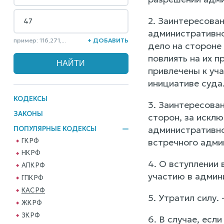
2. Заинтересова
административно
пример: 116,271,...
+ ДОБАВИТЬ
дело на стороне
повлиять на их п
привлечены к уч
инициативе суда
КОДЕКСЫ
3. Заинтересова
ЗАКОНЫ
сторон, за исклю
административно
ПОПУЛЯРНЫЕ КОДЕКСЫ
ГК РФ
встречного адми
НК РФ
4. О вступлении
АПК РФ
участию в админ
ГПК РФ
КАС РФ
5. Утратил силу.
ЖК РФ
ЗК РФ
6. В случае, есл