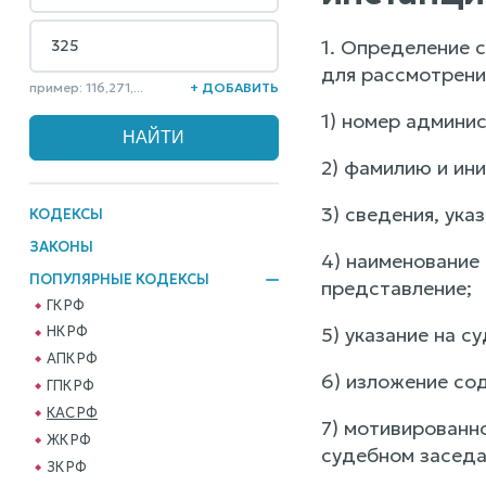
1. Определение 
для рассмотрени
пример: 116,271,...
+ ДОБАВИТЬ
1) номер админи
2) фамилию и ин
3) сведения, ука
КОДЕКСЫ
ЗАКОНЫ
4) наименование 
ПОПУЛЯРНЫЕ КОДЕКСЫ
представление;
ГК РФ
5) указание на с
НК РФ
АПК РФ
6) изложение со
ГПК РФ
КАС РФ
7) мотивированн
ЖК РФ
судебном заседа
ЗК РФ