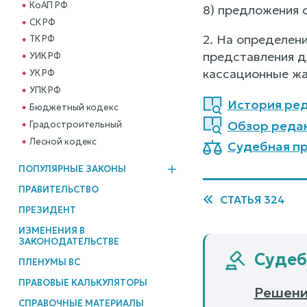
КоАП РФ
8) предложения 
СК РФ
2. На определен
ТК РФ
представления д
УИК РФ
кассационные жа
УК РФ
УПК РФ
История ред
Бюджетный кодекс
Обзор реда
Градостроительный
Лесной кодекс
Судебная пр
ПОПУЛЯРНЫЕ ЗАКОНЫ
ПРАВИТЕЛЬСТВО
СТАТЬЯ 324
ПРЕЗИДЕНТ
ИЗМЕНЕНИЯ В
ЗАКОНОДАТЕЛЬСТВЕ
Судеб
ПЛЕНУМЫ ВС
ПРАВОВЫЕ КАЛЬКУЛЯТОРЫ
Решение
СПРАВОЧНЫЕ МАТЕРИАЛЫ