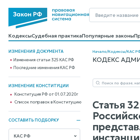
Кодексы
Судебная практика
Популярные законы
П
Калькуляторы
Справочные материалы
Образцы до
ИЗМЕНЕНИЯ ДОКУМЕНТА
Начало
/
Кодексы
/
КАС Р
КОДЕКС АДМИН
Изменения статьи 325 КАС РФ
Последние изменения КАС РФ
ИЗМЕНЕНИЕ КОНСТИТУЦИИ
Конституция РФ от 01.07.2020г
Статья 3
Cписок поправок в Конституцию
Российск
СОСТАВИТЬ ПОДБОРКУ
представ
инстанци