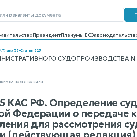
равительство
Президент
Пленумы ВС
Законодательств
говоров
Контакты
Помощь
Поиск
Ф
/
Глава 35
/
Статья 325
ИСТРАТИВНОГО СУДОПРОИЗВОДСТВА N 21-
25 КАС РФ. Определение су
ой Федерации о передаче 
ления для рассмотрения с
и (действующая редакция)