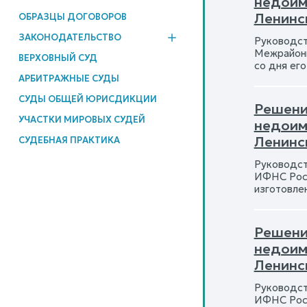
недоим
Ленинск
ОБРАЗЦЫ ДОГОВОРОВ
ЗАКОНОДАТЕЛЬСТВО
Руководст
Межрайонн
ВЕРХОВНЫЙ СУД
со дня ег
АРБИТРАЖНЫЕ СУДЫ
СУДЫ ОБЩЕЙ ЮРИСДИКЦИИ
Решение
УЧАСТКИ МИРОВЫХ СУДЕЙ
недоим
Ленинск
СУДЕБНАЯ ПРАКТИКА
Руководст
ИФНС Росс
изготовле
Решение
недоим
Ленинск
Руководст
ИФНС Росс