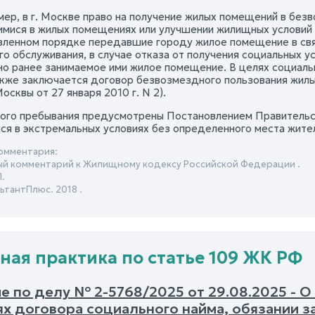
имер, в г. Москве право на получение жилых помещений в бе
ися в жилых помещениях или улучшении жилищных условий 
овленном порядке передавшие городу жилое помещение в свя
го обслуживания, в случае отказа от получения социальных у
о ранее занимаемое ими жилое помещение. В целях социальн
кже заключается договор безвозмездного пользования жилы
Москвы от 27 января 2010 г. N 2).
ого пребывания предусмотрены Постановлением Правительств
ся в экстремальных условиях без определенного места жите
омментария:
й комментарий к Жилищному кодексу Российской Федерации .
.
ьтантПлюс. 2018 .
ная практика по статье 109 ЖК РФ
 по делу № 2-5768/2025 от 29.08.2025 - О
ях договора социального найма, обязании 