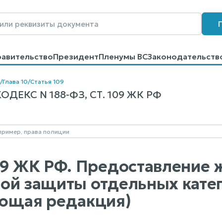
равительство
Президент
Пленумы ВС
Законодательств
говоров
Контакты
Помощь
Поиск
/
Глава 10
/
Статья 109
ЕКС N 188-ФЗ, СТ. 109 ЖК РФ
09 ЖК РФ. Предоставление
ой защиты отдельных кате
ющая редакция)