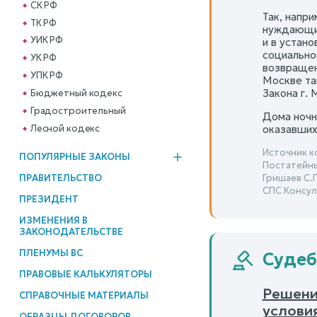
СК РФ
Так, напр
ТК РФ
нуждающим
УИК РФ
и в устан
социально
УК РФ
возвращен
УПК РФ
Москве та
Закона г. 
Бюджетный кодекс
Градостроительный
Дома ночн
Лесной кодекс
оказавших
Источник к
ПОПУЛЯРНЫЕ ЗАКОНЫ
Постатейны
ПРАВИТЕЛЬСТВО
Гришаев С.П
СПС Консул
ПРЕЗИДЕНТ
ИЗМЕНЕНИЯ В
ЗАКОНОДАТЕЛЬСТВЕ
ПЛЕНУМЫ ВС
Судеб
ПРАВОВЫЕ КАЛЬКУЛЯТОРЫ
Решение
СПРАВОЧНЫЕ МАТЕРИАЛЫ
услови
ОБРАЗЦЫ ДОГОВОРОВ