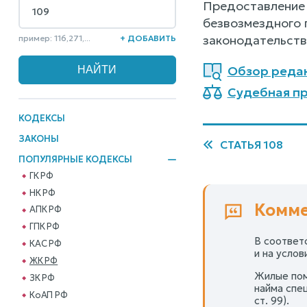
Предоставление 
безвозмездного 
законодательств
пример: 116,271,...
+ ДОБАВИТЬ
Обзор реда
Судебная пр
КОДЕКСЫ
ЗАКОНЫ
СТАТЬЯ 108
ПОПУЛЯРНЫЕ КОДЕКСЫ
ГК РФ
НК РФ
Комме
АПК РФ
ГПК РФ
В соответ
КАС РФ
и на усло
ЖК РФ
Жилые пом
ЗК РФ
найма спе
КоАП РФ
ст. 99).