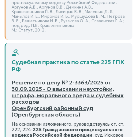
процессуальному кодексу Российской Федерации .
Аргунов А.В., Аргунов В.В., Демкина А.В.,
Крашенинников П. В., Лисицын В. В., Малешин Д. Я.,
Манылов И. Е., Миронов И. Б., Муршудова В. М., Петрова
В. В., Решетникова И. В., Рузакова О. А., Славинская Г. А.;
под ред. П.В. Крашенинникова
М.: Статут, 2012 .
Судебная практика по статье 225 ГПК
РФ
Решение по делу № 2-3363/2025 от
30.09.2025 - О взыскании неустойки,
штрафа, морального вреда и судебных
расходов
Оренбургский районный суд
(Оренбургская область)
На основании изложенного, руководствуясь ст. ст.
222, 224-
225 Гражданского процессуального
кодекса Российской Федерации
, суд Исковое