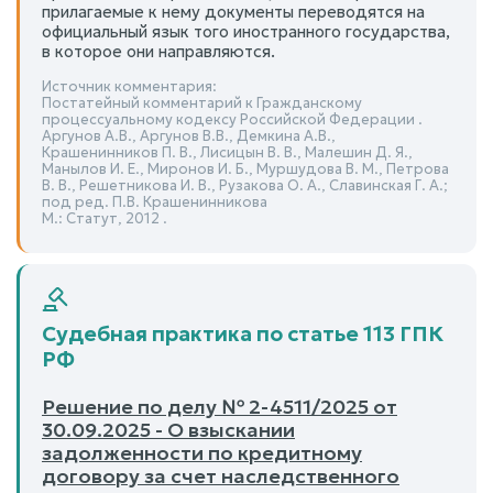
прилагаемые к нему документы переводятся на
официальный язык того иностранного государства,
в которое они направляются.
Источник комментария:
Постатейный комментарий к Гражданскому
процессуальному кодексу Российской Федерации .
Аргунов А.В., Аргунов В.В., Демкина А.В.,
Крашенинников П. В., Лисицын В. В., Малешин Д. Я.,
Манылов И. Е., Миронов И. Б., Муршудова В. М., Петрова
В. В., Решетникова И. В., Рузакова О. А., Славинская Г. А.;
под ред. П.В. Крашенинникова
М.: Статут, 2012 .
Судебная практика по статье 113 ГПК
РФ
Решение по делу № 2-4511/2025 от
30.09.2025 - О взыскании
задолженности по кредитному
договору за счет наследственного