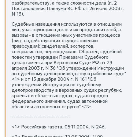
разбирательству, а также сложности дела (п. 2
Постановления Пленума ВС РФ от 26 июня 2008 г.
N 13).
Судебные извещения используются в отношении
лиц, участвующих в деле и их представителей, а
вызовы - в отношении иных участников процесса
(лиц, содействующих осуществлению
правосудия): свидетелей, экспертов,
специалистов, переводчиков. Образец судебной
повестки утвержден Приказами Судебного
департамента при Верховном Суде РФ от 29
апреля 2003 г. N 36 "Об утверждении Инструкции
по судебному делопроизводству в районном суде"
<1> и от 15 декабря 2004 г. N 161 "Об
утверждении Инструкции по судебному
делопроизводству в верховных судах республик,
краевых и областных судах, судах городов
федерального значения, судах автономной
области и автономных округов" <2>.
--------------------------------
<1> Российская газета. 05.11.2004. N 246.
<2> Российская газета. 12.05.2006. N 99.