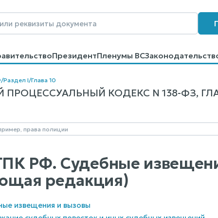
равительство
Президент
Пленумы ВС
Законодательств
говоров
Контакты
Помощь
Поиск
Ф
/
Раздел I
/
Глава 10
ПРОЦЕССУАЛЬНЫЙ КОДЕКС N 138-ФЗ, ГЛА
 ГПК РФ. Судебные извещен
ющая редакция)
бные извещения и вызовы
ржание судебных повесток и иных судебных извещений