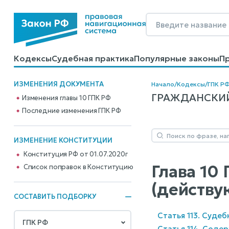
Кодексы
Судебная практика
Популярные законы
П
Калькуляторы
Справочные материалы
Образцы до
ИЗМЕНЕНИЯ ДОКУМЕНТА
Начало
/
Кодексы
/
ГПК Р
ГРАЖДАНСКИЙ 
Изменения главы 10 ГПК РФ
Последние изменения ГПК РФ
ИЗМЕНЕНИЕ КОНСТИТУЦИИ
Конституция РФ от 01.07.2020г
Глава 10
Cписок поправок в Конституцию
(действу
СОСТАВИТЬ ПОДБОРКУ
Статья 113. Суде
Статья 114. Соде