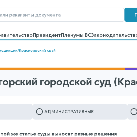
равительство
Президент
Пленумы ВС
Законодательств
говоров
Контакты
Помощь
Поиск
исдикции
/
Красноярский край
горский городской суд (Кра
АДМИНИСТРАТИВНЫЕ
 той же статье суды выносят разные решения