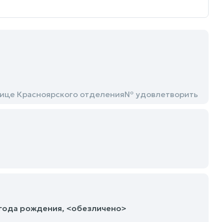
лице Красноярского отделения№ удовлетворить
 года рождения, <обезличено>