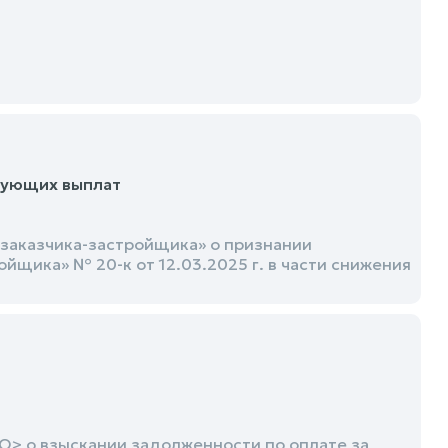
рующих выплат
заказчика-застройщика» о признании
щика» № 20-к от 12.03.2025 г. в части снижения
> о взыскании задолженности по оплате за