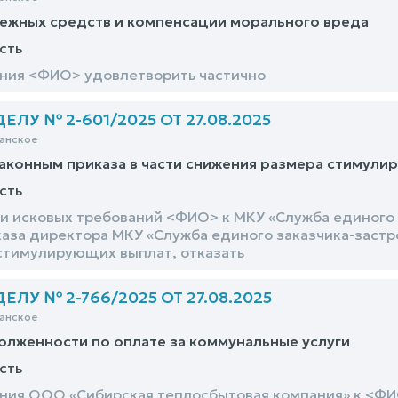
ежных средств и компенсации морального вреда
сть
ния <ФИО> удовлетворить частично
ЛУ № 2-601/2025 ОТ 27.08.2025
анское
аконным приказа в части снижения размера стимули
сть
и исковых требований <ФИО> к МКУ «Служба единого 
аза директора МКУ «Служба единого заказчика-застрой
тимулирующих выплат, отказать
ЛУ № 2-766/2025 ОТ 27.08.2025
анское
олженности по оплате за коммунальные услуги
сть
ния ООО «Сибирская теплосбытовая компания» к <ФИО