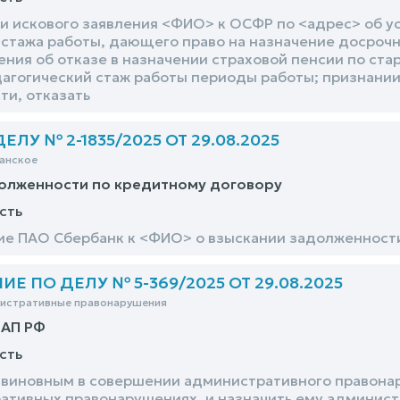
и искового заявления <ФИО> к ОСФР по <адрес> об у
 стажа работы, дающего право на назначение досрочн
ния об отказе в назначении страховой пенсии по ста
агогический стаж работы периоды работы; признании
ти, отказать
ЛУ № 2-1835/2025 ОТ 29.08.2025
анское
долженности по кредитному договору
сть
ие ПАО Сбербанк к <ФИО> о взыскании задолженност
Е ПО ДЕЛУ № 5-369/2025 ОТ 29.08.2025
нистративные правонарушения
оАП РФ
сть
виновным в совершении административного правонаруш
ативных правонарушениях, и назначить ему админист