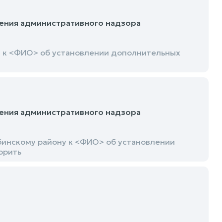
ения административного надзора
 к <ФИО> об установлении дополнительных
ения административного надзора
бинскому району к <ФИО> об установлении
орить