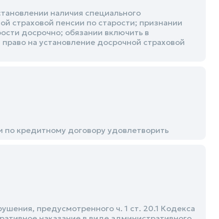
становлении наличия специального
ой страховой пенсии по старости; признании
рости досрочно; обязании включить в
 право на установление досрочной страховой
и по кредитному договору удовлетворить
ения, предусмотренного ч. 1 ст. 20.1 Кодекса
ративное наказание в виде административного