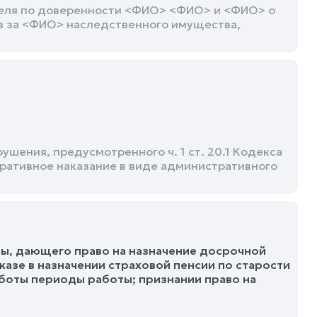
теля по доверенности <ФИО> <ФИО> и <ФИО> о
в за <ФИО> наследственного имущества,
ения, предусмотренного ч. 1 ст. 20.1 Кодекса
ративное наказание в виде административного
ты, дающего право на назначение досрочной
казе в назначении страховой пенсии по старости
аботы периоды работы; признании право на