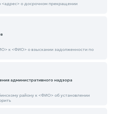
о <адрес> о досрочном прекращении
ов
ИО> к <ФИО> о взыскании задолженности по
ения административного надзора
бинскому району к <ФИО> об установлении
орить