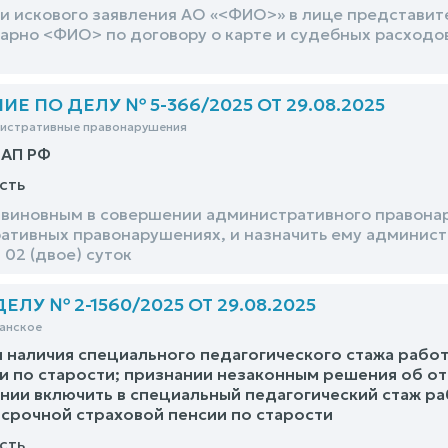
и искового заявления АО «<ФИО>» в лице представи
арно <ФИО> по договору о карте и судебных расходо
Е ПО ДЕЛУ № 5-366/2025 ОТ 29.08.2025
нистративные правонарушения
оАП РФ
сть
виновным в совершении административного правонаруш
ативных правонарушениях, и назначить ему админист
 02 (двое) суток
ЛУ № 2-1560/2025 ОТ 29.08.2025
анское
 наличия специального педагогического стажа рабо
и по старости; признании незаконным решения об от
нии включить в специальный педагогический стаж р
срочной страховой пенсии по старости
сть