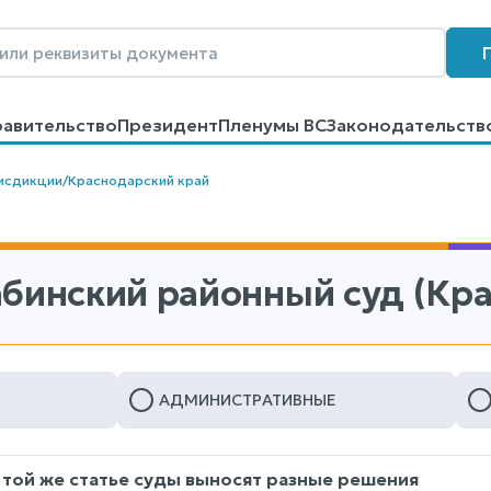
равительство
Президент
Пленумы ВС
Законодательств
говоров
Контакты
Помощь
Поиск
исдикции
/
Краснодарский край
абинский районный суд (Кр
АДМИНИСТРАТИВНЫЕ
 той же статье суды выносят разные решения