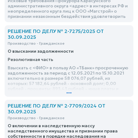
Исковые требования Прокурора Карасунского
административного округа <адрес> в интересах РФ и
неопределенного круга лиц к ООО «Магстрой» о
признании незаконным бездействия удовлетворить
РЕШЕНИЕ ПО ДЕЛУ № 2-7275/2025 ОТ
30.09.2025
Производство - Гражданское
О взыскании задолженности
Резолютивная часть
Взыскать с <ФИО> в пользу АО «ТБанк» просроченную
задолженность за период с 12.05.2021 по 15.10.2021
включительно в размере 58 076,07 рублей, из
которых: 57 182,64 рублей - основной долг; 0,00
рублей - проценты; 893,43 рублей – иные платы и
...
штрафы, а также расходы по оплате государственной
пошлины в размере 4 000 рублей, всего 62 076
(шестьдесят две тысячи семьдесят шесть) руб. 07
РЕШЕНИЕ ПО ДЕЛУ № 2-7709/2024 ОТ
коп
30.09.2025
Производство - Гражданское
О включении в наследственную массу
наследственного имущества и признании права
собственности в порядке наследования на