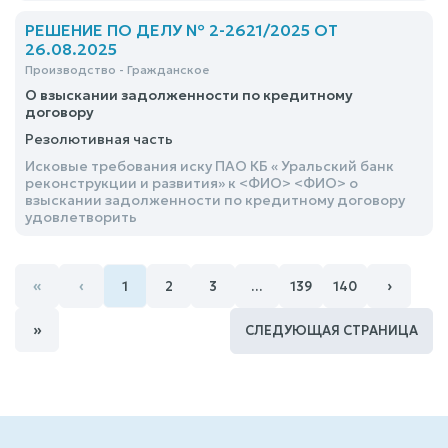
недвижимогоимущества, состоявший на учете
какбесхозяйный, удовлетворить
РЕШЕНИЕ ПО ДЕЛУ № 2-2621/2025 ОТ
26.08.2025
Производство - Гражданское
О взыскании задолженности по кредитному
договору
Резолютивная часть
Исковые требования иску ПАО КБ « Уральский банк
реконструкции и развития» к <ФИО> <ФИО> о
взыскании задолженности по кредитному договору
удовлетворить
«
‹
›
1
2
3
…
139
140
»
СЛЕДУЮЩАЯ СТРАНИЦА