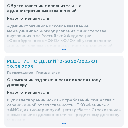
Об установлении дополнительных
административных ограничений
Резолютивная часть
Административное исковое заявление
межмуниципального управления Министерства
внутренних дел Российской Федерации
«Оренбургское» к <ФИО> <ФИО> об установлении
дополнительных административных ограничений
...
удовлетворить
РЕШЕНИЕ ПО ДЕЛУ № 2-3060/2025 ОТ
29.08.2025
Производство - Гражданское
О взыскании задолженности по кредитному
договору
Резолютивная часть
В удовлетворении исковых требований общества с
ограниченной ответственности «ПКО «Феникс» к
<ФИО>, акционерному обществу «Зетта Страхование»
о взыскании задолженности по кредитному договору
отказать
...