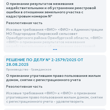
О признании результатов межевания
недействительными и об устранении реестровой
ошибки в отношении земельного участка с
кадастровым номером №
Резолютивная часть
Исковые требования <ФИО> <ФИО> к Администрации
МО Подгородне-Покровский сельсовет
Оренбургского района Оренбургской области, <ФИО>
<ФИО> о признании результатов межевания
недействительными и об устранении реестровой
...
ошибки в отношении земельного участка с
кадастровым номером №, удовлетворить
РЕШЕНИЕ ПО ДЕЛУ № 2-2579/2025 ОТ
28.08.2025
Производство - Гражданское
О признании утратившим право пользования жилым
домом, снятии с регистрационного учета
Резолютивная часть
Исковые требования <ФИО> к <ФИО> о признании
утратившим право пользования жилым домом, снятии
с регистрационного учета – удовлетворить