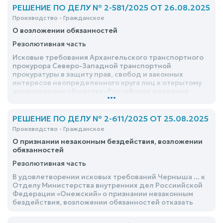
признании незаконным бездействия, возложении
РЕШЕНИЕ ПО ДЕЛУ № 2-581/2025 ОТ 26.08.2025
обязанностей удовлетворить частично
Производство - Гражданское
О возложении обязанностей
Резолютивная часть
Исковые требования Архангельского транспортного
прокурора Северо-Западной транспортной
прокуратуры в защиту прав, свобод и законных
интересов неопределенного круга лиц к открытому
акционерному обществу «Российские железные
...
дороги» о возложении обязанностей удовлетворить
РЕШЕНИЕ ПО ДЕЛУ № 2-611/2025 ОТ 25.08.2025
Производство - Гражданское
О признании незаконным бездействия, возложении
обязанностей
Резолютивная часть
В удовлетворении исковых требований Черныша ... к
Отделу Министерства внутренних дел Россиийской
Федерации «Онежский» о признании незаконным
бездействия, возложении обязанностей отказать