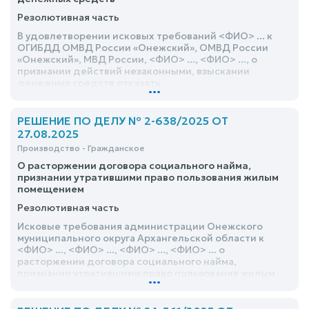
Резолютивная часть
В удовлетворении исковых требований <ФИО> ... к
ОГИБДД ОМВД России «Онежский», ОМВД России
«Онежский», МВД России, <ФИО> ..., <ФИО> ..., о
признании действий незаконными, взыскании
денежных средств отказать
...
РЕШЕНИЕ ПО ДЕЛУ № 2-638/2025 ОТ
27.08.2025
Производство - Гражданское
О расторжении договора социального найма,
признании утратившими право пользования жилым
помещением
Резолютивная часть
Исковые требования администрации Онежского
муниципального округа Архангельской области к
<ФИО> ..., <ФИО> ..., <ФИО> ..., <ФИО> ... о
расторжении договора социального найма,
признании утратившими право пользования жилым
...
помещением удовлетворить частично