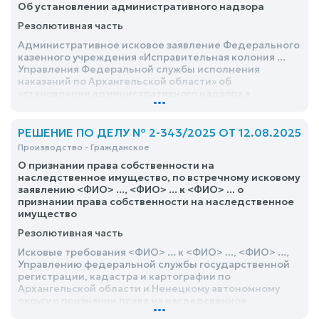
Об установлении административного надзора
Резолютивная часть
Административное исковое заявление Федерального
казенного учреждения «Исправительная колония ...
Управления Федеральной службы исполнения
наказаний по Архангельской области» об
установлении административного надзора в
...
отношении <ФИО> ... удовлетворить
РЕШЕНИЕ ПО ДЕЛУ № 2-343/2025 ОТ 12.08.2025
Производство - Гражданское
О признании права собственности на
наследственное имущество, по встречному исковому
заявлению <ФИО> ..., <ФИО> ... к <ФИО> ... о
признании права собственности на наследственное
имущество
Резолютивная часть
Исковые требования <ФИО> ... к <ФИО> ..., <ФИО> ...,
Управлению федеральной службы государственной
регистрации, кадастра и картографии по
Архангельской области и Ненецкому автономному
округу о признании права на наследсвенное
...
имущество удовлетворить частично