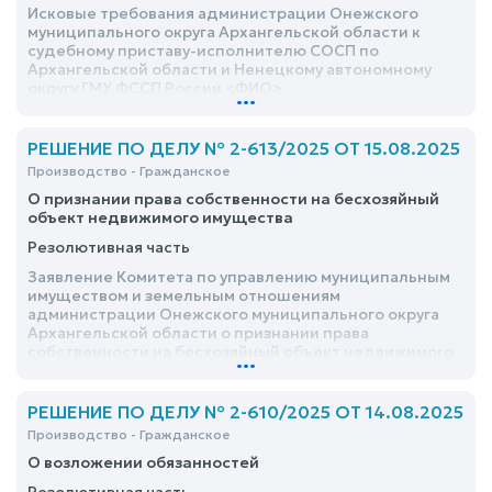
Исковые требования администрации Онежского
муниципального округа Архангельской области к
судебному приставу-исполнителю СОСП по
Архангельской области и Ненецкому автономному
округу ГМУ ФССП России <ФИО>,
...
Специализированному отделению судебных
приставов по Архангельской области и Ненецкому
автономному округу ГМУ ФССП России, Главному
РЕШЕНИЕ ПО ДЕЛУ № 2-613/2025 ОТ 15.08.2025
межрегиональному (специализированному)
Производство - Гражданское
управлению Федеральной Службы судебных
О признании права собственности на бесхозяйный
приставов об освобождении от взыскания
объект недвижимого имущества
исполнительского сбора удовлетворить частично
Резолютивная часть
Заявление Комитета по управлению муниципальным
имуществом и земельным отношениям
администрации Онежского муниципального округа
Архангельской области о признании права
собственности на бесхозяйный объект недвижимого
...
имущества удовлетворить
РЕШЕНИЕ ПО ДЕЛУ № 2-610/2025 ОТ 14.08.2025
Производство - Гражданское
О возложении обязанностей