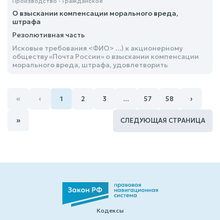
Производство - Гражданское
О взыскании компенсации морального вреда,
штрафа
Резолютивная часть
Исковые требования <ФИО> ...) к акционерному
обществу «Почта России» о взыскании компенсации
морального вреда, штрафа, удовлетворить
«
‹
›
1
2
3
…
57
58
»
СЛЕДУЮЩАЯ СТРАНИЦА
Кодексы