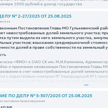
азмере 2000 рублей в доход государства
ЛУ № 2-27/2025 ОТ 25.08.2025
анское
аконным Постановления Главы МО Гулькевичский райо
чет невостребованных долей земельного участка; п
тка путем выдела из него земельного участка, аннул
ьных участков; взыскании среднерыночной стоимос
енности долей в праве собственности на земельный 
сть
и иска <ФИО> к ОАО СК им. М.И.Калинина, Админист
айон о признании незаконным Постановления Главы МО
азовании в счет невостребованных долей земельного 
тка с кадастровым номером № (предыдущий №); приз
тровым номером № путем выдела из него земельного
...
сположенного по адресу ориентира: <адрес>, вне насе
 ПО ДЕЛУ № 5-307/2025 ОТ 25.08.2025
нистративные правонарушения
оАП РФ