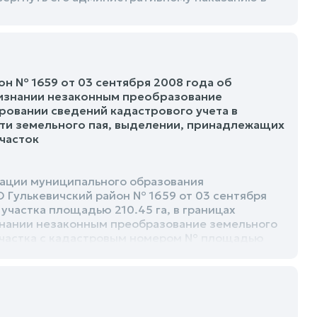
н № 1659 от 03 сентября 2008 года об
ризнании незаконным преобразование
ировании сведений кадастрового учета в
ти земельного пая, выделении, принадлежащих
участок
рации муниципального образования
 Гулькевичский район № 1659 от 03 сентября
участка площадью 210.45 га, в границах
нании незаконным преобразование земельного
 участка с кадастровым номером № площадью
ленных пунктов, в границах колхоза им