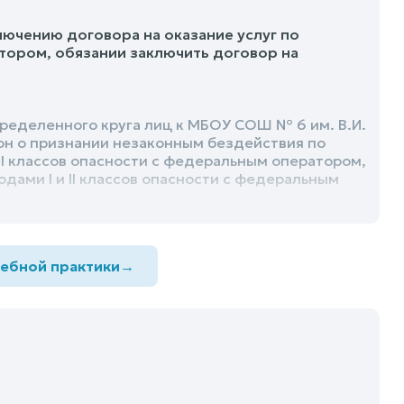
лючению договора на оказание услуг по
атором, обязании заключить договор на
пределенного круга лиц к МБОУ СОШ № 6 им. В.И.
он о признании незаконным бездействия по
II классов опасности с федеральным оператором,
дами I и II классов опасности с федеральным
дебной практики
→