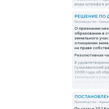
виде штрафа в р
РЕШЕНИЕ ПО ДЕ
Производство - Гражд
О признании нез
образовании в с
земельного учас
отношении земел
на праве собств
Резолютивная ча
В удовлетворени
Гулькевичский р
2008 года об обр
земельного учас
участка с кадас
230758 кв.м., ра
ПОСТАНОВЛЕНИЕ
Производство - Адми
По статье 20.1 К