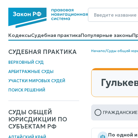
Кодексы
Судебная практика
Популярные законы
П
Калькуляторы
Справочные материалы
Образцы до
СУДЕБНАЯ ПРАКТИКА
Начало
/
Суды общей юр
ВЕРХОВНЫЙ СУД
АРБИТРАЖНЫЕ СУДЫ
Гульке
УЧАСТКИ МИРОВЫХ СУДЕЙ
ПОИСК РЕШЕНИЙ
СУДЫ ОБЩЕЙ
ГРАЖДАНСКИЕ
ЮРИСДИКЦИИ ПО
СУБЪЕКТАМ РФ
По одной и
АЛТАЙСКИЙ КРАЙ