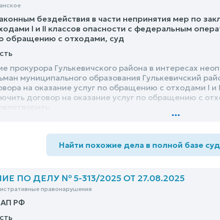
анское
аконным бездействия в части непринятия мер по зак
одами I и II классов опасности с федеральным опер
по обращению с отходами, суд
сть
ие прокурора Гулькевичского района в интересах нео
льман муниципального образования Гулькевичский рай
ора на оказание услуг по обращению с отходами I и 
ючить договор на оказание услуг по обращению с отхо
овлетворить
...
Найти похожие дела в полной базе су
 ПО ДЕЛУ № 5-313/2025 ОТ 27.08.2025
нистративные правонарушения
оАП РФ
сть