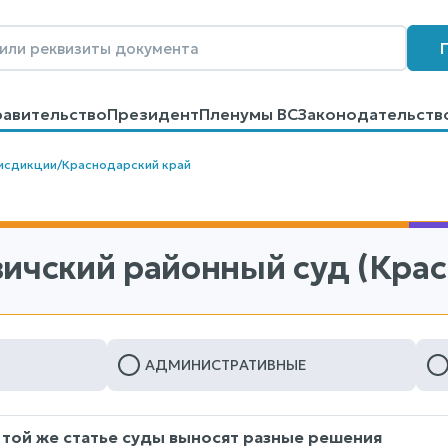
равительство
Президент
Пленумы ВС
Законодательств
говоров
Контакты
Помощь
Поиск
исдикции
/
Краснодарский край
вичский районный суд (Кра
АДМИНИСТРАТИВНЫЕ
 той же статье суды выносят разные решения