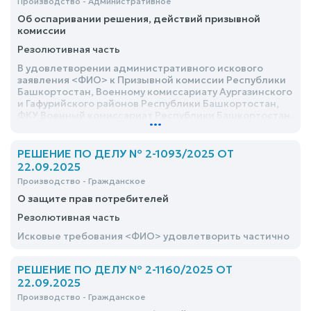
Производство - Административное
Об оспаривании решения, действий призывной
комиссии
Резолютивная часть
В удовлетворении административного искового
заявления <ФИО> к Призывной комиссии Республики
Башкортостан, Военному комиссариату Аургазинского
и Гафурийского районов Республики Башкортостан,
ФКУ Военный комиссариат Республики Башкортостан,
...
Призывной комиссии Гафурийского района
Республики Башкортостан, Администрации
муниципального района Гафурийский район
РЕШЕНИЕ ПО ДЕЛУ № 2-1093/2025 ОТ
Республики Башкортостан об оспаривании решения,
22.09.2025
действий призывной комиссии - отказать
Производство - Гражданское
О защите прав потребителей
Резолютивная часть
Исковые требования <ФИО> удовлетворить частично
РЕШЕНИЕ ПО ДЕЛУ № 2-1160/2025 ОТ
22.09.2025
Производство - Гражданское