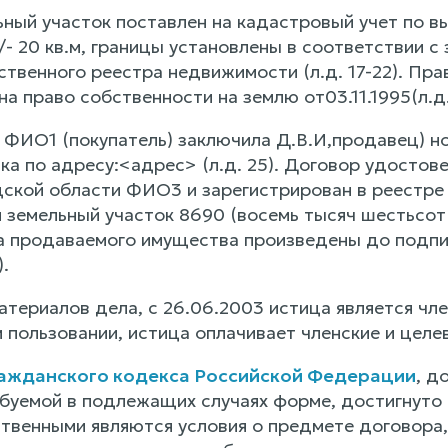
ьный участок поставлен на кадастровый учет по
 20 кв.м, границы установлены в соответствии с 
ственного реестра недвижимости (л.д. 17-22). П
а право собственности на землю от03.11.1995(л.д.
ФИО1 (покупатель) заключила Д.В.И,продавец) н
тка по адресу:<адрес> (л.д. 25). Договор удосто
дской области ФИО3 и зарегистрирован в реестре 
 земельный участок 8690 (восемь тысяч шестьсот 
 продаваемого имущества произведены до подписани
.
материалов дела, с 26.06.2003 истица является ч
 пользовании, истица оплачивает членские и целе
Гражданского кодекса Российской Федерации
, д
ебуемой в подлежащих случаях форме, достигнуто
твенными являются условия о предмете договора, 