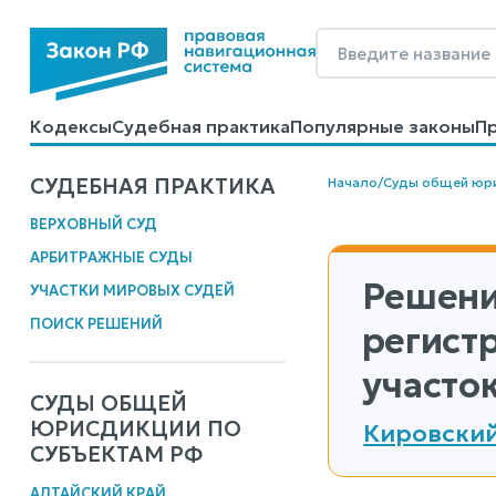
Кодексы
Судебная практика
Популярные законы
П
Калькуляторы
Справочные материалы
Образцы до
СУДЕБНАЯ ПРАКТИКА
Начало
/
Суды общей юр
ВЕРХОВНЫЙ СУД
АРБИТРАЖНЫЕ СУДЫ
Решени
УЧАСТКИ МИРОВЫХ СУДЕЙ
ПОИСК РЕШЕНИЙ
регист
участок
СУДЫ ОБЩЕЙ
ЮРИСДИКЦИИ ПО
Кировский
СУБЪЕКТАМ РФ
АЛТАЙСКИЙ КРАЙ