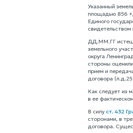
Указанный земел
площадью 856 +/-
Единого государ
свидетельством н
ДД.ММ.ГГ истец 
земельного учас
округа Ленингра
стороны оценили
прием и передача
договора (л.д.25)
Как следует из 
в ее фактическом
В силу
ст. 432 
сторонами, в тр
договора. Сущес