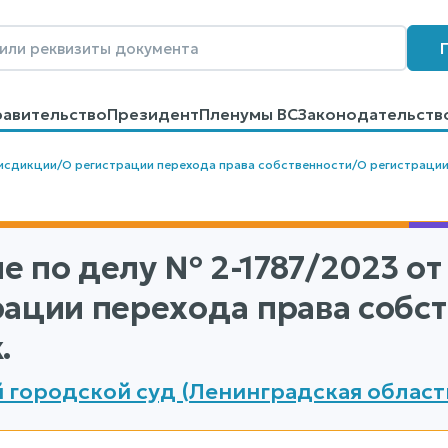
равительство
Президент
Пленумы ВС
Законодательств
говоров
Контакты
Помощь
Поиск
исдикции
/
О регистрации перехода права собственности
/
О регистрации
е по делу
№ 2-1787/2023
от 
рации перехода права собс
.
 городской суд (Ленинградская област