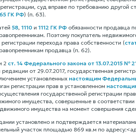
е регистрации, суд вправе по требованию другой 
165 ГК РФ
) (п. 63).
атей
58
,
1110
и
1112 ГК РФ
обязанности продавца по
равопреемникам. Поэтому покупатель недвижимого
 регистрации перехода права собственности (
ста
равопреемникам продавца (п. 62).
и 2
ст. 14 Федерального закона от 13.07.2015 № 
 редакции от 29.07.2017, государственная регист
сключением установленных
настоящим Федеральн
рган регистрации прав в установленном
настоящи
осуществления государственной регистрации прав 
жимого имущества, совершенные в соответствии 
движимого имущества на момент совершения сдел
дании установлено и подтверждается материалами
ельный участок площадью 869 кв.м по адресу:<адр