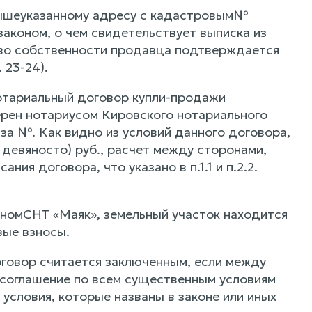
 вышеуказанному адресу с кадастровым№
законом, о чем свидетельствует выписка из
раво собственности продавца подтверждается
 23-24).
отариальный договор купли-продажи
верен нотариусом Кировского нотариального
за №. Как видно из условий данного договора,
девяносто) руб., расчет между сторонами,
я договора, что указано в п.1.1 и п.2.2.
леномСНТ «Маяк», земельный участок находится
вые взносы.
оговор считается заключенным, если между
 соглашение по всем существенным условиям
условия, которые названы в законе или иных