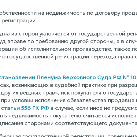
обственности на недвижимость по договору прод
 регистрации.
одна из сторон уклоняется от государственной ре
уд вправе по требованию другой стороны, а в сл
рации об исполнительном производстве, также п
 о государственной регистрации перехода права с
становлении Пленума Верховного Суда РФ № 10,
сах, возникающих в судебной практике при разреш
 других вещных прав», иск покупателя о государс
при условии исполнения обязательства продавца 
1
статьи 556 ГК РФ
в случае, если иное не предусм
ть недвижимость покупателю считается исполнен
дписания сторонами соответствующего документа о
ебующая государственной регистрации, совершена