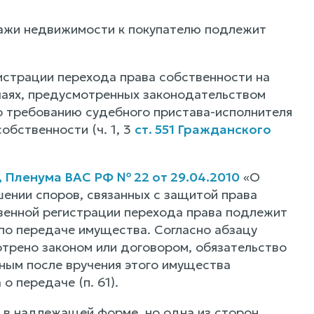
ажи недвижимости к покупателю подлежит
гистрации перехода права собственности на
учаях, предусмотренных законодательством
о требованию судебного пристава-исполнителя
обственности (ч. 1, 3
ст. 551 Гражданского
 Пленума ВАС РФ № 22 от 29.04.2010
«О
ении споров, связанных с защитой права
твенной регистрации перехода права подлежит
по передаче имущества. Согласно абзацу
отрено законом или договором, обязательство
ным после вручения этого имущества
 передаче (п. 61).
 в надлежащей форме, но одна из сторон