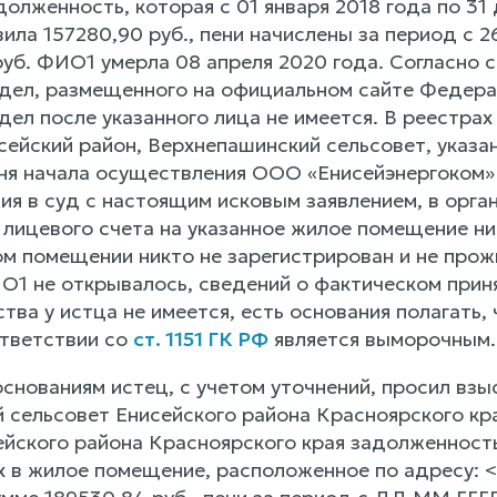
олженность, которая с 01 января 2018 года по 31 
ила 157280,90 руб., пени начислены за период с 2
руб. ФИО1 умерла 08 апреля 2020 года. Согласно 
дел, размещенного на официальном сайте Федера
дел после указанного лица не имеется. В реестра
сейский район, Верхнепашинский сельсовет, указа
я начала осуществления ООО «Енисейэнергоком» 
ия в суд с настоящим исковым заявлением, в орга
лицевого счета на указанное жилое помещение н
ом помещении никто не зарегистрирован и не прож
О1 не открывалось, сведений о фактическом прин
тва у истца не имеется, есть основания полагать,
тветствии со
ст. 1151 ГК РФ
является выморочным.
снованиям истец, с учетом уточнений, просил взы
 сельсовет Енисейского района Красноярского кр
ейского района Красноярского края задолженность
 в жилое помещение, расположенное по адресу: 