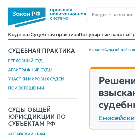
Кодексы
Судебная практика
Популярные законы
П
Калькуляторы
Справочные материалы
Образцы до
СУДЕБНАЯ ПРАКТИКА
Начало
/
Суды общей юр
ВЕРХОВНЫЙ СУД
АРБИТРАЖНЫЕ СУДЫ
Решени
УЧАСТКИ МИРОВЫХ СУДЕЙ
ПОИСК РЕШЕНИЙ
взыска
судебн
СУДЫ ОБЩЕЙ
ЮРИСДИКЦИИ ПО
Енисейски
СУБЪЕКТАМ РФ
АЛТАЙСКИЙ КРАЙ