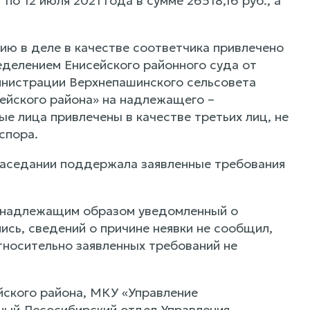
о 12 июля 2021 года в сумме 26518,16 руб., а
тию в деле в качестве соответчика привлечено
делением Енисейского районного суда от
министрации Верхнепашинского сельсовета
ейского района» на надлежащего –
е лица привлечены в качестве третьих лиц, не
спора.
аседании поддержала заявленные требования
, надлежащим образом уведомленный о
ись, сведений о причине неявки не сообщил,
тносительно заявленных требований не
йского района, МКУ «Управление
ный Лесосибирский отдел Управления