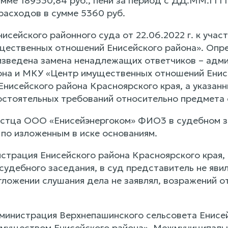
ме 189530,84 руб., пени за период с ДД.ММ.ГГГГ п
расходов в сумме 5360 руб.
сейского районного суда от 22.06.2022 г. к учас
ественных отношений Енисейского района». Опре
роизведена замена ненадлежащих ответчиков – ад
она и МКУ «Центр имущественных отношений Енис
исейского района Красноярского края, а указанны
стоятельных требований относительно предмета 
стца ООО «Енисейэнергоком» ФИО3 в судебном з
 по изложенным в иске основаниям.
страция Енисейского района Красноярского края
судебного заседания, в суд представитель не явил
тложении слушания дела не заявлял, возражений о
дминистрация Верхнепашинского сельсовета Енисе
муществом Енисейского района», Межмуниципаль