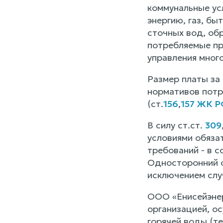
коммунальные усл
энергию, газ, бы
сточных вод, об
потребляемые пр
управления мног
Размер платы за 
нормативов потр
(ст.
156
,
157 ЖК Р
В силу ст.ст.
309
условиями обязат
требований - в 
Односторонний о
исключением слу
ООО «Енисейэнер
организацией, ос
горячей воды (те