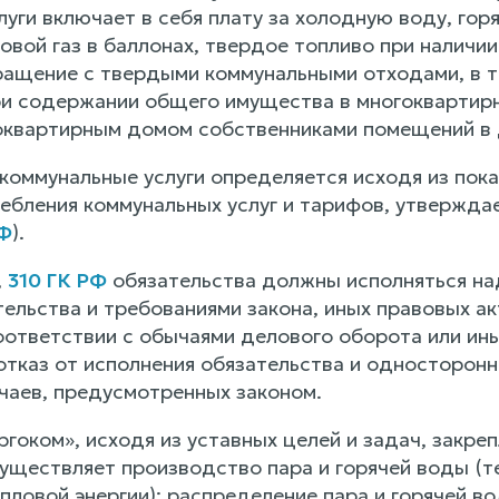
уги включает в себя плату за холодную воду, гор
товой газ в баллонах, твердое топливо при наличии
ращение с твердыми коммунальными отходами, в то
и содержании общего имущества в многоквартирн
оквартирным домом собственниками помещений в 
коммунальные услуги определяется исходя из показ
ебления коммунальных услуг и тарифов, утвержда
Ф
).
,
310 ГК РФ
обязательства должны исполняться на
ельства и требованиями закона, иных правовых акт
соответствии с обычаями делового оборота или и
тказ от исполнения обязательства и односторонне
чаев, предусмотренных законом.
гоком», исходя из уставных целей и задач, закр
уществляет производство пара и горячей воды (те
пловой энергии): распределение пара и горячей вод