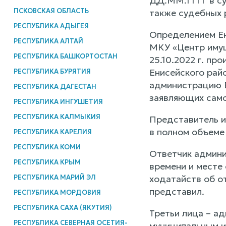
ДД.ММ.ГГГГ в сум
ПСКОВСКАЯ ОБЛАСТЬ
также судебных 
РЕСПУБЛИКА АДЫГЕЯ
Определением Ени
РЕСПУБЛИКА АЛТАЙ
МКУ «Центр имущ
РЕСПУБЛИКА БАШКОРТОСТАН
25.10.2022 г. п
Енисейского рай
РЕСПУБЛИКА БУРЯТИЯ
администрацию Ен
РЕСПУБЛИКА ДАГЕСТАН
заявляющих само
РЕСПУБЛИКА ИНГУШЕТИЯ
РЕСПУБЛИКА КАЛМЫКИЯ
Представитель и
в полном объеме
РЕСПУБЛИКА КАРЕЛИЯ
РЕСПУБЛИКА КОМИ
Ответчик админи
РЕСПУБЛИКА КРЫМ
времени и месте 
РЕСПУБЛИКА МАРИЙ ЭЛ
ходатайств об о
представил.
РЕСПУБЛИКА МОРДОВИЯ
РЕСПУБЛИКА САХА (ЯКУТИЯ)
Третьи лица – а
РЕСПУБЛИКА СЕВЕРНАЯ ОСЕТИЯ-
муниципальным и