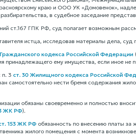
расноярскому краю и ООО УК «Домовенок», надл
 разбирательства, в судебное заседание представ
ний ст.167 ГПК РФ, суд полагает возможным рассм
авителя истца, исследовав материалы дела, суд
0 Гражданского кодекса Российской Федерации
я принадлежащего ему имущества, если иное не 
 п. 3
ст. 30 Жилищного кодекса Российской Фе
зан самостоятельно нести бремя содержания жило
низации обязаны своевременно и полностью вноси
53 ЖК РФ
).
ст. 153 ЖК РФ
обязанность по внесению платы за 
ственника жилого помещения с момента возникнов