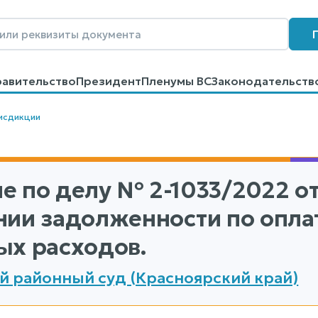
равительство
Президент
Пленумы ВС
Законодательств
говоров
Контакты
Помощь
Поиск
исдикции
е по делу
№ 2-1033/2022
от
нии задолженности по опла
ых расходов.
й районный суд (Красноярский край)