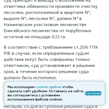
суд приходит к выводу о возложении на
ответчика обязанности произвести очистку
лесосеки, расположенной в квартале №,
выделе №, лесосеки №, деляне № в
Назимовском участковом лесничестве
Енисейского лесничества от порубочных
остатков на площади 0,12 га.
В соответствии с требованиями ст.206 ГПК
РФ в случае, если определенные судом
действия могут быть совершены только
ответчиком, суд устанавливает в решении
срок, в течение которого решение суда
должно быть исполнено.
Мы используем
cookies-файлы
чтобы
Суд полагает необходимым установить
сделать сайт удобнее. Оставаясь на сайте,
Согласен
ответчику срок для выполнения работ по
вы соглашаетесь с условиями
использования файлов cооkies.
очистке места рубки – в течение шести
месяцев, со дня вступления решения суда в