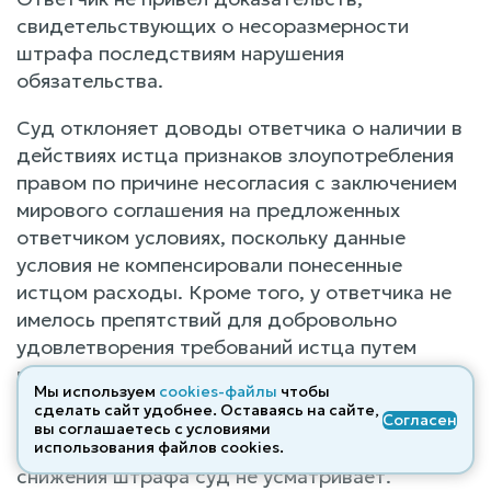
свидетельствующих о несоразмерности
штрафа последствиям нарушения
обязательства.
Суд отклоняет доводы ответчика о наличии в
действиях истца признаков злоупотребления
правом по причине несогласия с заключением
мирового соглашения на предложенных
ответчиком условиях, поскольку данные
условия не компенсировали понесенные
истцом расходы. Кроме того, у ответчика не
имелось препятствий для добровольно
удовлетворения требований истца путем
перечисления истцу неоспариваемой суммы
Мы используем
cookies-файлы
чтобы
ущерба.
сделать сайт удобнее. Оставаясь на сайте,
Согласен
вы соглашаетесь с условиями
При таких обстоятельствах, оснований для
использования файлов cооkies.
снижения штрафа суд не усматривает.