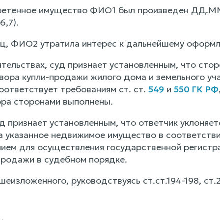
ретенное имущество ФИО1 был произведен ДД.ММ
6,7).
ец, ФИО2 утратила интерес к дальнейшему оформл
ятельствах, суд признает установленным, что сто
вора купли-продажи жилого дома и земельного уч
оответствует требованиям ст. ст.
549
и
550 ГК РФ
ра сторонами выполнены.
уд признает установленным, что ответчик уклоняе
а указанное недвижимое имущество в соответстви
нием для осуществления государственной регистр
продажи в судебном порядке.
еизложенного, руководствуясь ст.ст.194-198, ст.