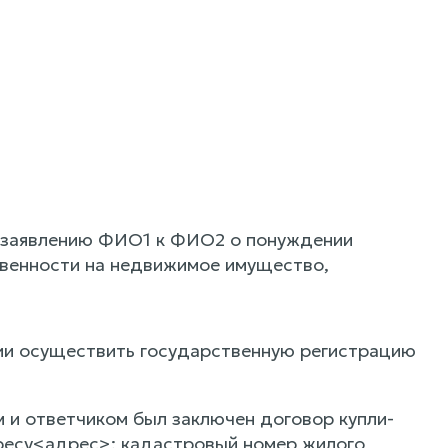
о заявлению ФИО1 к ФИО2 о понуждении
венности на недвижимое имущество,
ии осуществить государственную регистрацию
 и ответчиком был заключен договор купли-
дресу<адрес>; кадастровый номер жилого