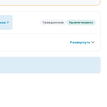
мое
Гражданское
Удовлетворено