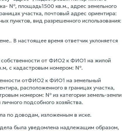
ка- №, площадь1500 кв.м., адрес земельного
раницах участка, почтовый адрес ориентира:
ных пунктов, вид разрешенного использования:
ме.. В настоящее время ответчик уклоняется
 собственности от ФИО2 к ФИО1 на жилой
.м, с кадастровым номером: №.
венности отФИО2 к ФИО1 на земельный
ентира, расположенного в границах участка,
тровым номером: № из категории земель-земли
 личного подсобного хозяйства.
а по доводам, изложенным в иске.
и дела была уведомлена надлежащим образом,