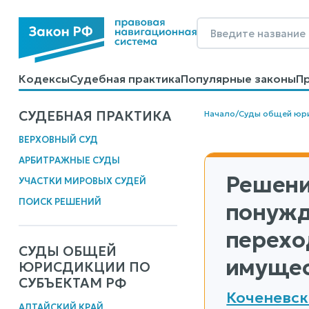
Кодексы
Судебная практика
Популярные законы
П
Калькуляторы
Справочные материалы
Образцы до
СУДЕБНАЯ ПРАКТИКА
Начало
/
Суды общей юр
ВЕРХОВНЫЙ СУД
АРБИТРАЖНЫЕ СУДЫ
Решени
УЧАСТКИ МИРОВЫХ СУДЕЙ
ПОИСК РЕШЕНИЙ
понужд
перехо
СУДЫ ОБЩЕЙ
имущес
ЮРИСДИКЦИИ ПО
СУБЪЕКТАМ РФ
Коченевск
АЛТАЙСКИЙ КРАЙ