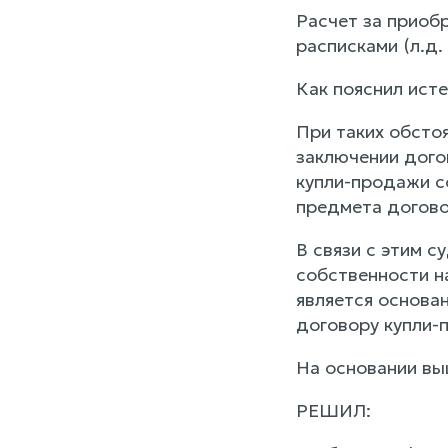
Расчет за приоб
расписками (л.д. 
Как пояснил ист
При таких обсто
заключении дого
купли-продажи с
предмета догово
В связи с этим с
собственности н
является основа
договору купли-
На основании выш
РЕШИЛ: