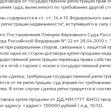
 договора от государственной регистрации прав п
шения суда, вынесенного по требованию другой ст
ы содержатся в ст. ст. 14 и 15 Федерального зако
регистрации недвижимости", вступившего в силу с 
ного Постановления Пленума Верховного Суда Рос
да Российской Федерации № 22 от 29.04.2010 г. 
ке при разрешении споров, связанных с защитой п
 если одна из сторон договора купли-продажи не
ударственной регистрации перехода права собстве
ся к этой стороне с иском о государственной реги
если сделка, требующая государственной регистр
яется от ее регистрации, суд вправе по требован
ки. В этом случае сделка регистрируется в соотв
говора купли-продажи от ДД.ММ.ГГГГ ФИО2 прод
 адресу: <адрес> 130000 рублей ( л.д. 10-12).