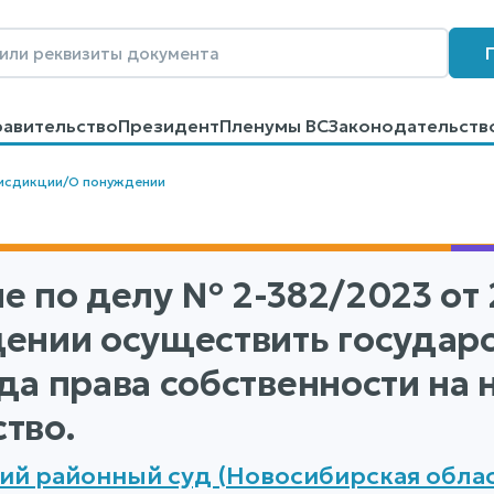
равительство
Президент
Пленумы ВС
Законодательств
говоров
Контакты
Помощь
Поиск
исдикции
/
О понуждении
е по делу
№ 2-382/2023
от 
ении осуществить государ
да права собственности на
тво.
ий районный суд (Новосибирская облас