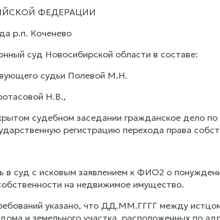
ИЙСКОЙ ФЕДЕРАЦИИ
да р.п. Коченево
онный суд Новосибирской области в составе:
вующего судьи Полевой М.Н.
ротасовой Н.В.,
крытом судебном заседании гражданское дело п
ударственную регистрацию перехода права собст
 в суд с исковым заявлением к ФИО2 о понужден
собственности на недвижимое имущество.
ребований указано, что ДД.ММ.ГГГГ между истцом
дома и земельного участка, расположенных по а