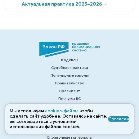
Актуальная практика 2025–2026
→
Кодексы
Судебная практика
Популярные законы
Правительство
Президент
Пленумы ВС
Законодательство
Мы используем
cookies-файлы
чтобы
Изменения в законодательстве
сделать сайт удобнее. Оставаясь на сайте,
Согласен
вы соглашаетесь с условиями
Законы
использования файлов cооkies.
Калькуляторы
Справочные материалы