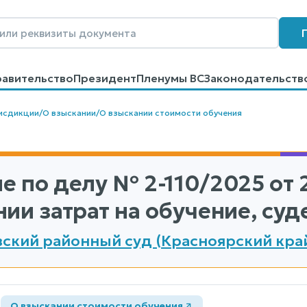
равительство
Президент
Пленумы ВС
Законодательств
говоров
Контакты
Помощь
Поиск
исдикции
/
О взыскании
/
О взыскании стоимости обучения
е по делу
№ 2-110/2025
от 
ии затрат на обучение, суд
ский районный суд (Красноярский кра
а
О взыскании стоимости обучения