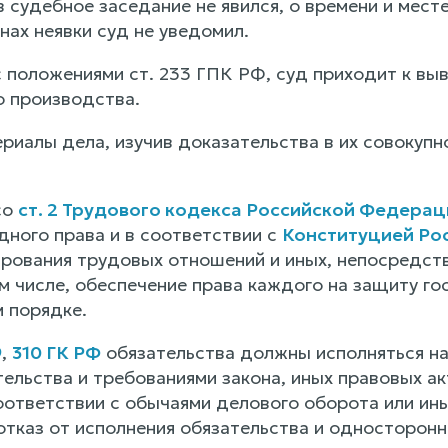
 судебное заседание не явился, о времени и мес
нах неявки суд не уведомил.
с положениями ст. 233 ГПК РФ, суд приходит к вы
о производства.
иалы дела, изучив доказательства в их совокупно
со
ст. 2 Трудового кодекса Российской Федерац
ного права и в соответствии с
Конституцией Ро
ирования трудовых отношений и иных, непосредств
м числе, обеспечение права каждого на защиту го
м порядке.
9
,
310 ГК РФ
обязательства должны исполняться н
ельства и требованиями закона, иных правовых акт
соответствии с обычаями делового оборота или и
тказ от исполнения обязательства и односторонне