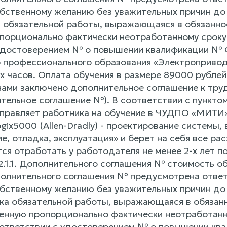
обственному желанию без уважительных причин до
 обязательной работы, выражающаяся в обязаннос
порционально фактически неотработанному сроку 
удостоверением № о повышении квалификации № 
 профессионального образования «Электропривод
х часов. Оплата обучения в размере 89000 рубле
онами заключено дополнительное соглашение к тру
тельное соглашение №). В соответствии с пунктом
правляет работника на обучение в ЧУДПО «МИТИ
ix5000 (Allen-Dradly) - проектирование системы,
, отладка, эксплуатация» и берет на себя все рас
ся отработать у работодателя не менее 2-х лет п
2.1.1. Дополнительного соглашения № стоимость о
полнительного соглашения № предусмотрена ответ
обственному желанию без уважительных причин до
ка обязательной работы, выражающаяся в обязан
ленную пропорционально фактически неотработанн
оответствии с удостоверением № о повышении к