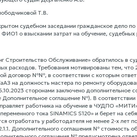
лободчиковой Т.В.
крытом судебном заседании гражданское дело по
 ФИО1 о взыскании затрат на обучение, судебных 
 Строительство Обслуживание» обратилось в суд 
ных расходов. Требования мотивированы тем, что 
ой договор №№, в соответствии с которым ответ
АЗ на должность мастера по ремонту оборудова
6.10.2023 сторонами заключено дополнительное с
е Дополнительное соглашение №). В соответствии 
правляет работника на обучение в ЧУДПО «МИТИ
переменного тока SINAMICS S120» и берет на себя
ся отработать у работодателя не менее 2-х лет п
2.1.1. Дополнительного соглашения № стоимость о
полнительного соглашения № предусмотрена ответ