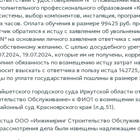
полнительного профессионального образования «Ко
системы, выбор компонентов, инсталяция, програм
х часов. Оплата обучения в размере 99425 руб. п
тчик обратился к истцу с заявлением об увольнен
№ на основании личного заявления ответчика с н
собственному желанию. С целью досудебного урег
07.2024, 19.07.2024, которые им не получены, кор
олнил обязанность по возмещению истцу затрат на
росит взыскать с ответчика в пользу истца 142725
ды по уплате государственной пошлины в размере 
йшетского городского суда Иркутской области от
тельство Обслуживание» к ФИО1 о возмещении за
йонный суд Красноярского края (л.д.51).
стца ООО «Инжиниринг Строительство Обслуживан
 рассмотрения дела были извещены надлежащим об