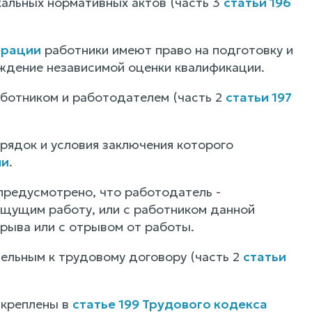
кальных нормативных актов (часть 3
статьи 196
ерации
работники имеют право на подготовку и
ждение независимой оценки квалификации.
аботником и работодателем (часть 2
статьи 197
орядок и условия заключения которого
ии
.
редусмотрено, что работодатель -
ищущим работу, или с работником данной
трыва или с отрывом от работы.
ельным к трудовому договору (часть 2
статьи
акреплены в
статье 199 Трудового кодекса