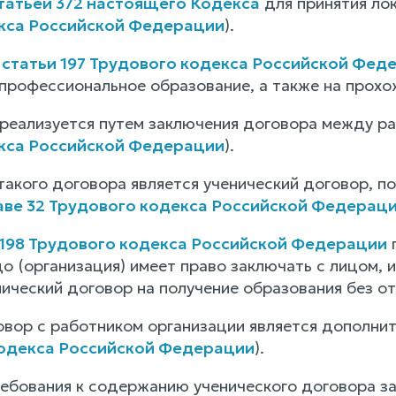
татьей 372 настоящего Кодекса
для принятия ло
кса Российской Федерации
).
1
статьи 197 Трудового кодекса Российской Фед
профессиональное образование, а также на прохо
 реализуется путем заключения договора между р
кса Российской Федерации
).
такого договора является ученический договор, п
аве 32 Трудового кодекса Российской Федерац
 198 Трудового кодекса Российской Федерации
п
о (организация) имеет право заключать с лицом, 
нический договор на получение образования без о
овор с работником организации является дополнит
кодекса Российской Федерации
).
ебования к содержанию ученического договора з