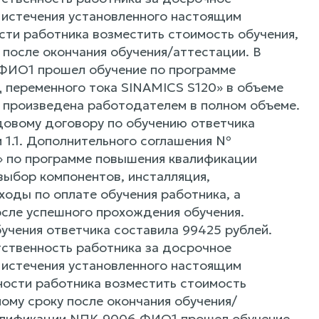
 истечения установленного настоящим
ти работника возместить стоимость обучения,
после окончания обучения/аттестации. В
ФИО1 прошел обучение по программе
 переменного тока SINAMICS S120» в объеме
й произведена работодателем в полном объеме.
довому договору по обучению ответчика
 1.1. Дополнительного соглашения №
» по программе повышения квалификации
 выбор компонентов, инсталляция,
ходы по оплате обучения работника, а
осле успешного прохождения обучения.
бучения ответчика составила 99425 рублей.
ственность работника за досрочное
 истечения установленного настоящим
ности работника возместить стоимость
ому сроку после окончания обучения/
валификации NПK 9006 ФИО1 прошел обучение