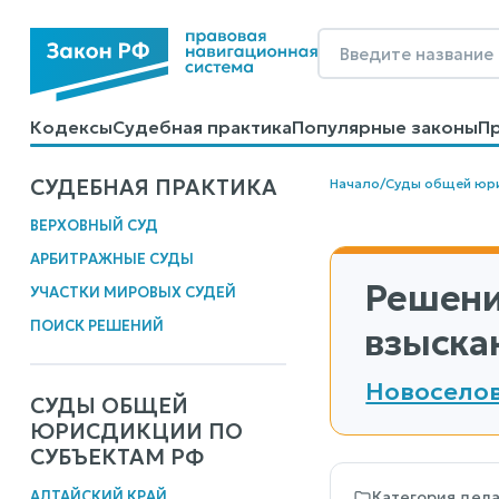
Кодексы
Судебная практика
Популярные законы
П
Калькуляторы
Справочные материалы
Образцы до
СУДЕБНАЯ ПРАКТИКА
Начало
/
Суды общей юр
ВЕРХОВНЫЙ СУД
АРБИТРАЖНЫЕ СУДЫ
Решени
УЧАСТКИ МИРОВЫХ СУДЕЙ
ПОИСК РЕШЕНИЙ
взыскан
Новоселов
СУДЫ ОБЩЕЙ
ЮРИСДИКЦИИ ПО
СУБЪЕКТАМ РФ
АЛТАЙСКИЙ КРАЙ
Категория дел