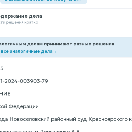
одержание дела
сти решения кратко
алогичным делам принимают разные решения
 все аналогичные дела
→
25
1-2024-003903-79
НИЕ
кой Федерации
года Новоселовский районный суд Красноярского к
ующего судьи Дергаленко А.В.